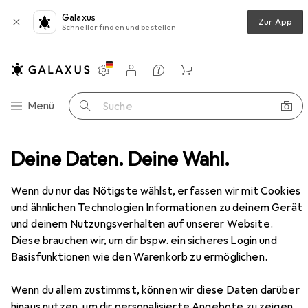
Galaxus
Zur App
Schneller finden und bestellen
Einstellungen
Kundenkonto
Vergleichslisten
Merklisten
Warenkorb
Navigation nach Kategorien
Menü
Suche
Gesamtsortiment
Deine Daten. Deine Wahl.
Haushalt
Reisegepäck + Zubehör
Koffer
Koffer
Wenn du nur das Nötigste wählst, erfassen wir mit Cookies
und ähnlichen Technologien Informationen zu deinem Gerät
und deinem Nutzungsverhalten auf unserer Website.
Produkte
Forum
Diese brauchen wir, um dir bspw. ein sicheres Login und
Basisfunktionen wie den Warenkorb zu ermöglichen.
Wenn du allem zustimmst, können wir diese Daten darüber
hinaus nutzen, um dir personalisierte Angebote zu zeigen,