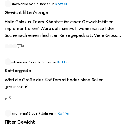
letzte Reise gewesen ist in ein eher unsicheres Land
snowchild
vor 7 Jahren
in
Koffer
frage ich euch um Rat: Welche Produkte soll ich alles
Gewichtfilter/-range
kaufen? Danke ich Vorraus für eure Mühe.
Hallo Galaxus-Team Könntet ihr einen Gewichtsfilter
implementieren? Wäre sehr sinnvoll, wenn man auf der
Suche nach einem leichten Reisegepäck ist. Viele Grüsse
-Snowchild
4
nikimass27
vor 8 Jahren
in
Koffer
Koffergröße
Wird die Größe des Koffers mit oder ohne Rollen
gemessen?
0
anonyma18
vor 9 Jahren
in
Koffer
Filter, Gewicht