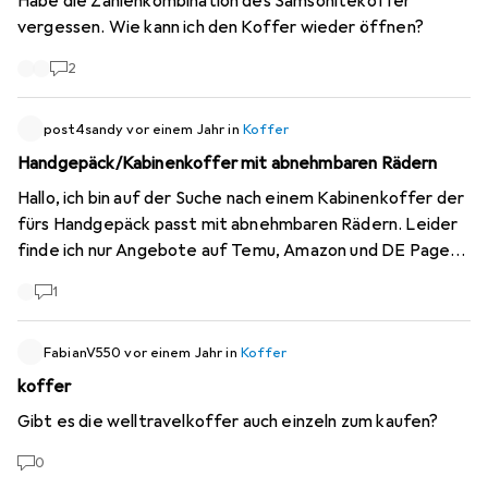
Habe die Zahlenkombination des Samsonitekoffer
vergessen. Wie kann ich den Koffer wieder öffnen?
2
post4sandy
vor einem Jahr
in
Koffer
Handgepäck/Kabinenkoffer mit abnehmbaren Rädern
Hallo, ich bin auf der Suche nach einem Kabinenkoffer der
fürs Handgepäck passt mit abnehmbaren Rädern. Leider
finde ich nur Angebote auf Temu, Amazon und DE Pages.
Gibt es Tipps wo ich so was finde?
1
FabianV550
vor einem Jahr
in
Koffer
koffer
Gibt es die welltravelkoffer auch einzeln zum kaufen?
0