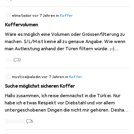
elmatador
vor 7 Jahren
in
Koffer
Koffervolumen
Wäre es möglich eine Volumen oder Grössenfilterung zu
machen. S/L/M ist keine all zu genaue Angabe. Wie wenn
man Autleistung anhand der Türen filtern würde. ;-)
Danke
2
mysticalpaladin
vor 7 Jahren
in
Koffer
Suche möglichst sicheren Koffer
Hallo zusammen, Ich reise demnächst in die Türkei. Nur
habe ich etwas Respekt vor Diebstahl und vor allem
untergeschobenen Dingen die nicht mir gehören. Deshalb
suche ich Equipment um alles so gut es geht zu sichern.
5
Ausserdem werde ich wohl eine neue Koffer benötigen,
denn meine alte ist aus Stoff. Da es sicher nicht meine