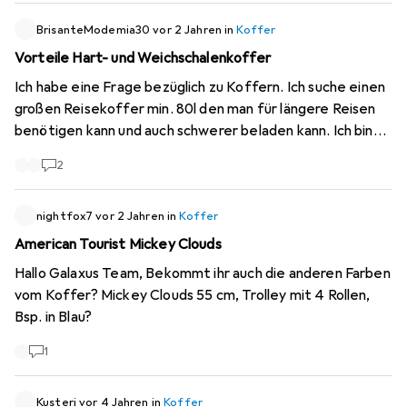
BrisanteModemia30
vor 2 Jahren
in
Koffer
Vorteile Hart- und Weichschalenkoffer
Ich habe eine Frage bezüglich zu Koffern. Ich suche einen
großen Reisekoffer min. 80l den man für längere Reisen
benötigen kann und auch schwerer beladen kann. Ich bin
mir nicht sicher, ob ich einen Hartschalenkoffer oder
2
einen Weichschalenkoffer kaufen soll. Die Räder sollen
robust sein. Bei meinem alten Koffer haben die 2
Haupträder den Geist aufgegeben. Wenn möglich nicht
nightfox7
vor 2 Jahren
in
Koffer
teurer als 120Chf. Hat jemand Erfahrungen mit Koffern?
American Tourist Mickey Clouds
Ich bedanke mich schon im Voraus.
Hallo Galaxus Team, Bekommt ihr auch die anderen Farben
vom Koffer? Mickey Clouds 55 cm, Trolley mit 4 Rollen,
Bsp. in Blau?
1
Kusteri
vor 4 Jahren
in
Koffer