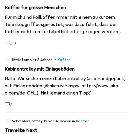
Koffer für grosse Menschen
Für mich sind Rollkoffer immer mit einem zu kurzem
Teleskopgriff ausgerüstet, was dazu führt, dass der
Koffer nicht komfortabel hinterhergezogen werden
kann. Er schlingert oder fährt mir in die Ferse. Im Regelfall
1
sind die bei 100 cm fertig. Ich habe nachgemessen und bei
der Körpergrösse von 1.90 sollte der Griff bei ca. 115 cm
liegen, denke ich. Hat jemand einen Vorschlag für einen
littletom
vor 3 Jahren
in
Koffer
Koffer für grosse Menschen? @Galaxus: Ein Filter für die
Kabinentrolley mit Einlageböden
Griffhöhe bzw. Grundsätzlich die Angabe der Griffhöhe
Hallo. Wir suchen einen Kabinentrolley (also Handgepäck)
wäre sehr hilfreich.
mit Einlageböden (ähnlich wie bspw.
https://www.jako-
o.com/de_CH...
). Hat jemand einen Tipp?
0
SchmalerCoffey39
vor 4 Jahren
in
Koffer
Travelite Next