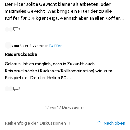
Der Filter sollte Gewicht kleiner als anbieten, oder
maximales Gewicht. Was bringt ein Filter der zB alle
Koffer für 3.4 kg anzeigt, wenn ich aber an allen Koffern
3.4 kg und leichter interessiert bin
3
aqnrt
vor 9 Jahren
in
Koffer
Reiserucksäcke
Galaxus: Ist es möglich, dass in Zukunft auch
Reiserucksäcke (Rucksach/Rollkombination) wie zum
Beispiel der Deuter Helion 80
http://www.deuter.com/CH...
oder noch besser die (alle ;-)
2
) Produkte der Marke Osprey
http://www.ospreyeurope.com/che_de...
wie zum Beispiel
der Sojourn 80 oder Farpoint 80 etc. ins Sortiment
17 von 17 Diskussionen
aufgenommen werden?
i
Reihenfolge der
Diskussionen
Nach oben