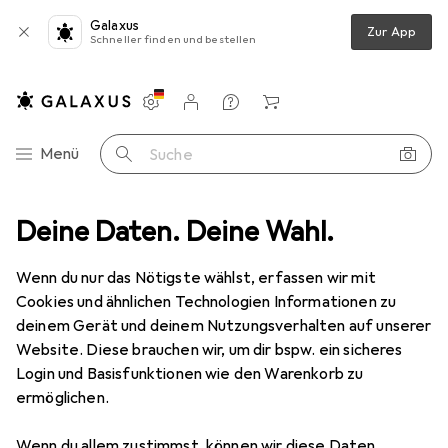
Galaxus
Zur App
Schneller finden und bestellen
Einstellungen
Kundenkonto
Vergleichslisten
Merklisten
Warenkorb
Navigation nach Kategorien
Menü
Suche
üche
Deine Daten. Deine Wahl.
Geschirr + Besteck
Besteckkasten
Agoform Classico
Wenn du nur das Nötigste wählst, erfassen wir mit
Cookies und ähnlichen Technologien Informationen zu
2 Bilder
deinem Gerät und deinem Nutzungsverhalten auf unserer
Website. Diese brauchen wir, um dir bspw. ein sicheres
EUR
22,90
Login und Basisfunktionen wie den Warenkorb zu
Agoform
Classico
ermöglichen.
Preis in EUR inkl. MwSt.
Wenn du allem zustimmst, können wir diese Daten