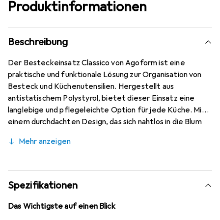
Produktinformationen
Beschreibung
Der Besteckeinsatz Classico von Agoform ist eine
praktische und funktionale Lösung zur Organisation von
Besteck und Küchenutensilien. Hergestellt aus
antistatischem Polystyrol, bietet dieser Einsatz eine
langlebige und pflegeleichte Option für jede Küche. Mit
einem durchdachten Design, das sich nahtlos in die Blum
Legrabox pure M integriert, sorgt der Classico für eine
Mehr anzeigen
optimale Raumausnutzung und einen aufgeräumten Look.
Die Verwendung von hochwertigem Kunststoff
gewährleistet nicht nur eine ansprechende Optik,
sondern auch eine einfache Reinigung und Wartung. Der
Spezifikationen
Besteckeinsatz ist ideal für alle, die Wert auf Ordnung
und Funktionalität in ihrer Küchenausstattung legen.
Das Wichtigste auf einen Blick