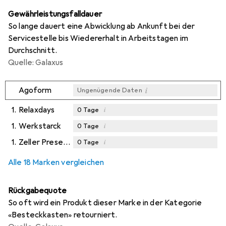
Gewährleistungsfalldauer
So lange dauert eine Abwicklung ab Ankunft bei der
Servicestelle bis Wiedererhalt in Arbeitstagen im
Durchschnitt.
Quelle: Galaxus
i
Agoform
Ungenügende Daten
1.
Relaxdays
i
0
Tage
1.
Werkstarck
i
0
Tage
1.
Zeller Present
i
0
Tage
i
Ungenügende Daten
Alle 18 Marken vergleichen
Rückgabequote
So oft wird ein Produkt dieser Marke in der Kategorie
«Besteckkasten» retourniert.