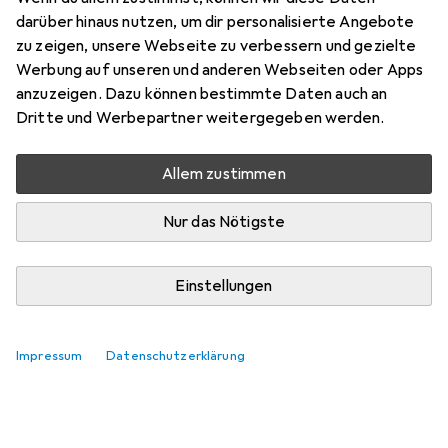
darüber hinaus nutzen, um dir personalisierte Angebote
Marke
Bewertungen
zu zeigen, unsere Webseite zu verbessern und gezielte
Mehr von Agoform
28
Werbung auf unseren und anderen Webseiten oder Apps
anzuzeigen. Dazu können bestimmte Daten auch an
Dritte und Werbepartner weitergegeben werden.
Zwischen Sa, 15.8. und Di, 18.8. geliefert
Mehr als 10 Stück an Lager beim Lieferanten
Allem zustimmen
Lieferort angeben für genaue Lieferzeit
Nur das Nötigste
In den Warenkorb
Einstellungen
Vergleichen
Merken
i
Kostenloser Versand ab 30,–
Impressum
Datenschutzerklärung