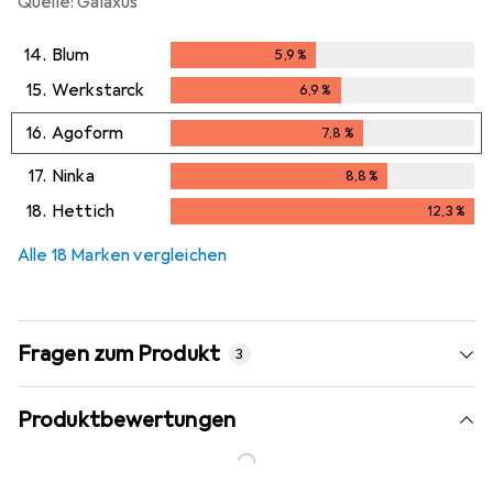
Quelle: Galaxus
14.
Blum
5,9
%
5,9
%
15.
Werkstarck
6,9
%
6,9
%
16.
Agoform
7,8
%
7,8
%
17.
Ninka
8,8
%
8,8
%
18.
Hettich
12,3
%
12,3
%
Alle 18 Marken vergleichen
Fragen zum Produkt
3
Produktbewertungen