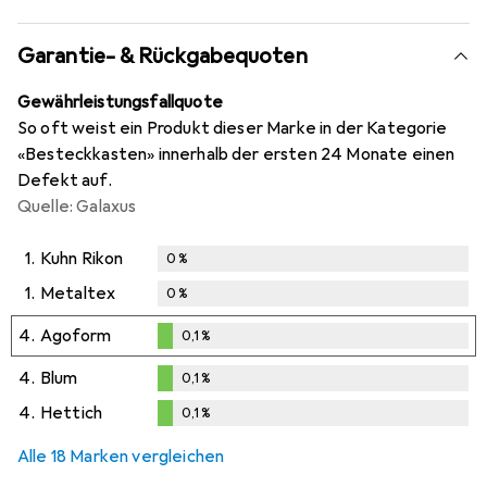
Garantie- & Rückgabequoten
Gewährleistungsfallquote
So oft weist ein Produkt dieser Marke in der Kategorie
«Besteckkasten» innerhalb der ersten 24 Monate einen
Defekt auf.
Quelle: Galaxus
1.
Kuhn Rikon
0
%
1.
Metaltex
0
%
4.
Agoform
0,1
%
0,1
%
4.
Blum
0,1
%
0,1
%
4.
Hettich
0,1
%
0,1
%
Alle 18 Marken vergleichen