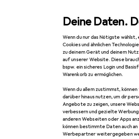
Suche
Deine Daten. D
Wenn du nur das Nötigste wählst, 
Navigation nach Kategorien
Gesamtsortiment
Haus
Gesamtsortiment
Cookies und ähnlichen Technologi
zu deinem Gerät und deinem Nutz
Haushalt
auf unserer Website. Diese brauch
bspw. ein sicheres Login und Basis
Küche
Warenkorb zu ermöglichen.
Geschirr + Besteck
Wenn du allem zustimmst, können 
Apéro + Servieren
darüber hinaus nutzen, um dir pers
Angebote zu zeigen, unsere Webs
Bar + Wein
verbessern und gezielte Werbung
anderen Webseiten oder Apps an
Besteck
können bestimmte Daten auch an 
Besteckkasten
Werbepartner weitergegeben we