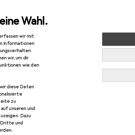
eine Wahl.
erfassen wir mit
halt
Küche
Geschirr + Besteck
Besteckkasten
B
en Informationen
ungsverhalten
en wir, um dir
funktionen wie den
wir diese Daten
onalisierte
eite zu
 auf unseren und
zuzeigen. Dazu
Dritte und
rden.