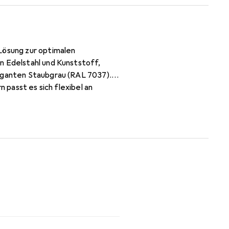
ösung zur optimalen
n Edelstahl und Kunststoff,
leganten Staubgrau (RAL 7037).
 passt es sich flexibel an
usreichend Platz für eine
funktional, sondern auch
. Hergestellt in Österreich,
icht eine übersichtliche
 und Servieren erhöht wird.