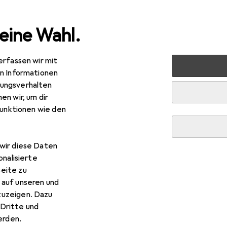
eine Wahl.
erfassen wir mit
halt
Kaffeemaschinen
Filterkaffeemaschine
Cloer
en Informationen
ungsverhalten
en wir, um dir
funktionen wie den
wir diese Daten
onalisierte
eite zu
 auf unseren und
zuzeigen. Dazu
Dritte und
rden.