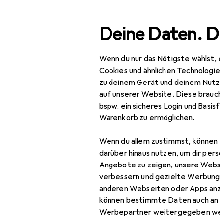
Suche
Deine Daten. D
Wenn du nur das Nötigste wählst, 
Navigation nach Kategorien
Gesamtsortiment
Haus
Gesamtsortiment
Cookies und ähnlichen Technologi
zu deinem Gerät und deinem Nutz
Haushalt
auf unserer Website. Diese brauch
bspw. ein sicheres Login und Basis
Kaffeemaschinen
Warenkorb zu ermöglichen.
Entkalker
Wenn du allem zustimmst, können 
Espressokocher
darüber hinaus nutzen, um dir pers
Angebote zu zeigen, unsere Webs
Filterkaffeemaschine
verbessern und gezielte Werbung
anderen Webseiten oder Apps an
Kaffeebereiter
können bestimmte Daten auch an 
Kaffeemühle
Werbepartner weitergegeben we