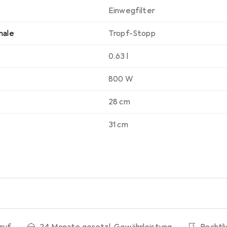
Einwegfilter
male
Tropf-Stopp
0.63 l
800 W
28 cm
31 cm