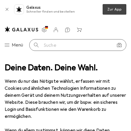
Galaxus
Zur App
Schneller finden und bestellen
Einstellungen
Kundenkonto
Vergleichslisten
Merklisten
Warenkorb
Navigation nach Kategorien
Menü
Suche
sortiment
Deine Daten. Deine Wahl.
Haushalt
Sohlen
CREP Protect Insoles Comfort
Wenn du nur das Nötigste wählst, erfassen wir mit
Cookies und ähnlichen Technologien Informationen zu
10 Bilder
deinem Gerät und deinem Nutzungsverhalten auf unserer
Website. Diese brauchen wir, um dir bspw. ein sicheres
EUR
16,47
Login und Basisfunktionen wie den Warenkorb zu
CREP Protect
Insoles Comfort
ermöglichen.
Preis in EUR inkl. MwSt.
Wenn du allem zustimmst, können wir diese Daten