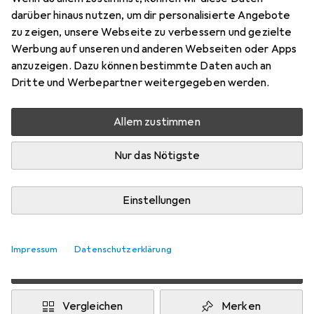
darüber hinaus nutzen, um dir personalisierte Angebote
Schneller lieferbar
zu zeigen, unsere Webseite zu verbessern und gezielte
Angebot für
EUR
22,54
Werbung auf unseren und anderen Webseiten oder Apps
anzuzeigen. Dazu können bestimmte Daten auch an
Marke
Bewertungen
Dritte und Werbepartner weitergegeben werden.
Mehr von CREP Protect
Allem zustimmen
Zwischen Do, 13.8. und Fr, 14.8. geliefert
Nur das Nötigste
Mehr als 10 Stück an Lager beim Drittanbieter
Lieferort angeben für genaue Lieferzeit
Einstellungen
i
Angebot von
StockNet Connect
FR
Impressum
Datenschutzerklärung
In den Warenkorb
Vergleichen
Merken