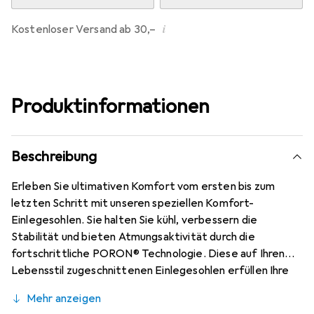
i
Kostenloser Versand ab 30,–
Produktinformationen
Beschreibung
Erleben Sie ultimativen Komfort vom ersten bis zum
letzten Schritt mit unseren speziellen Komfort-
Einlegesohlen. Sie halten Sie kühl, verbessern die
Stabilität und bieten Atmungsaktivität durch die
fortschrittliche PORON® Technologie. Diese auf Ihren
Lebensstil zugeschnittenen Einlegesohlen erfüllen Ihre
individuellen Bedürfnisse und sind perfekt für die tägliche
Mehr anzeigen
Leistung. Lang anhaltender Komfort und Leistung, vom