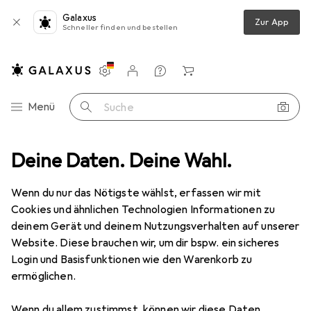
Galaxus
Zur App
Schneller finden und bestellen
Einstellungen
Kundenkonto
Vergleichslisten
Merklisten
Warenkorb
Navigation nach Kategorien
Menü
Suche
Deine Daten. Deine Wahl.
Wenn du nur das Nötigste wählst, erfassen wir mit
Cookies und ähnlichen Technologien Informationen zu
deinem Gerät und deinem Nutzungsverhalten auf unserer
Website. Diese brauchen wir, um dir bspw. ein sicheres
Login und Basisfunktionen wie den Warenkorb zu
ermöglichen.
Produkt nicht mehr verfügbar
Wenn du allem zustimmst, können wir diese Daten