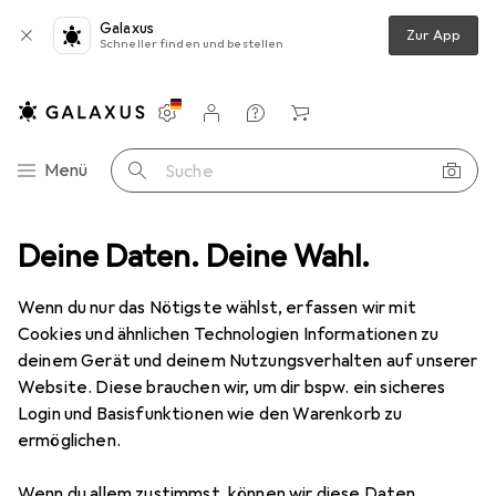
Galaxus
Zur App
Schneller finden und bestellen
Einstellungen
Kundenkonto
Vergleichslisten
Merklisten
Warenkorb
Navigation nach Kategorien
Menü
Suche
tensilien
Deine Daten. Deine Wahl.
Waschmittel + Textilpflege
Grangers Clothing Repel
Wenn du nur das Nötigste wählst, erfassen wir mit
Cookies und ähnlichen Technologien Informationen zu
14 Bilder
deinem Gerät und deinem Nutzungsverhalten auf unserer
Website. Diese brauchen wir, um dir bspw. ein sicheres
EUR
31,84
Login und Basisfunktionen wie den Warenkorb zu
Grangers
Clothing Repel
ermöglichen.
3 Waschgänge, Flüssig
Wenn du allem zustimmst, können wir diese Daten