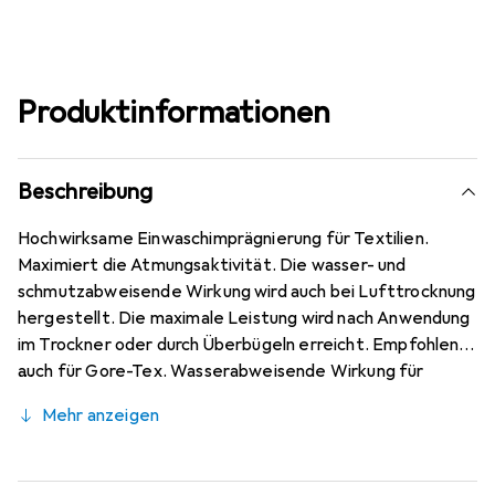
Produktinformationen
Beschreibung
Hochwirksame Einwaschimprägnierung für Textilien.
Maximiert die Atmungsaktivität. Die wasser- und
schmutzabweisende Wirkung wird auch bei Lufttrocknung
hergestellt. Die maximale Leistung wird nach Anwendung
im Trockner oder durch Überbügeln erreicht. Empfohlen
auch für Gore-Tex. Wasserabweisende Wirkung für
Fleece, Softshells, Wanderhosen, Handschuhe, Mützen
Mehr anzeigen
usw. Wasserbasiert und frei von Lösungsmitteln, ohne
Fluorkarbon.