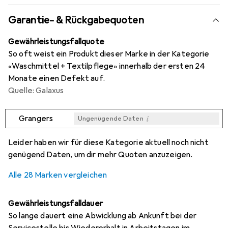
Garantie- & Rückgabequoten
Gewährleistungsfallquote
So oft weist ein Produkt dieser Marke in der Kategorie
«Waschmittel + Textilpflege» innerhalb der ersten 24
Monate einen Defekt auf.
Quelle: Galaxus
i
Grangers
Ungenügende Daten
i
i
i
i
Ungenügende Daten
Ungenügende Daten
Ungenügende Daten
Ungenügende Daten
Leider haben wir für diese Kategorie aktuell noch nicht
genügend Daten, um dir mehr Quoten anzuzeigen.
Alle 28 Marken vergleichen
Gewährleistungsfalldauer
So lange dauert eine Abwicklung ab Ankunft bei der
Servicestelle bis Wiedererhalt in Arbeitstagen im