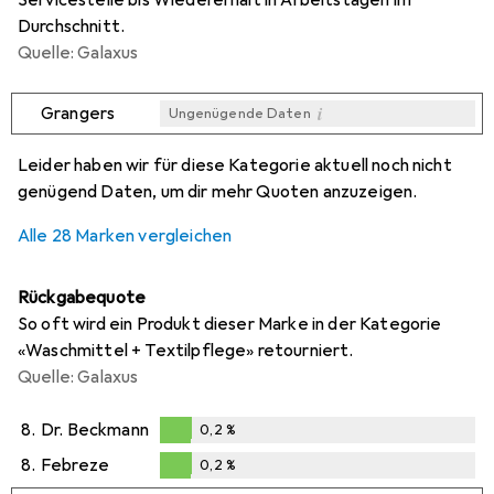
Durchschnitt.
Quelle: Galaxus
i
Grangers
Ungenügende Daten
i
i
i
i
Ungenügende Daten
Ungenügende Daten
Ungenügende Daten
Ungenügende Daten
Leider haben wir für diese Kategorie aktuell noch nicht
genügend Daten, um dir mehr Quoten anzuzeigen.
Alle 28 Marken vergleichen
Rückgabequote
So oft wird ein Produkt dieser Marke in der Kategorie
«Waschmittel + Textilpflege» retourniert.
Quelle: Galaxus
8.
Dr. Beckmann
0,2
%
0,2
%
8.
Febreze
0,2
%
0,2
%