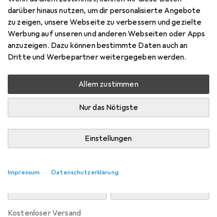
Preis in EUR inkl. MwSt.
darüber hinaus nutzen, um dir personalisierte Angebote
zu zeigen, unsere Webseite zu verbessern und gezielte
Marke
Bewertungen
Werbung auf unseren und anderen Webseiten oder Apps
Mehr von Grangers
14
anzuzeigen. Dazu können bestimmte Daten auch an
Dritte und Werbepartner weitergegeben werden.
Zwischen Do, 13.8. und Mo, 17.8. geliefert
Allem zustimmen
5 Stück an Lager beim Drittanbieter
Lieferort angeben für genaue Lieferzeit
Nur das Nötigste
i
Angebot von
StockNet Connect
FR
Einstellungen
In den Warenkorb
Impressum
Datenschutzerklärung
Vergleichen
Merken
kostenloser Versand