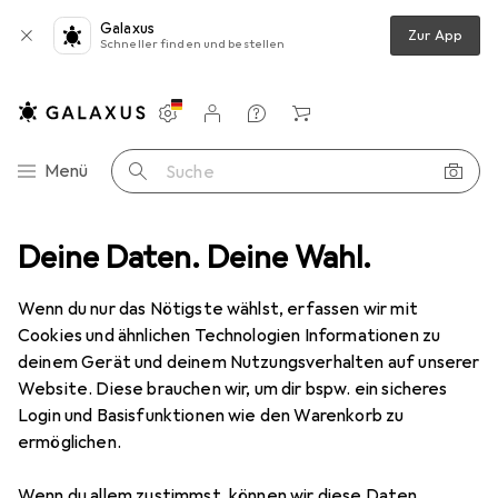
Galaxus
Zur App
Schneller finden und bestellen
Einstellungen
Kundenkonto
Vergleichslisten
Merklisten
Warenkorb
Navigation nach Kategorien
Menü
Suche
Haushalt
Deine Daten. Deine Wahl.
Textilpflege
Schuhpflegemittel
Grangers G-Wax
Wenn du nur das Nötigste wählst, erfassen wir mit
Cookies und ähnlichen Technologien Informationen zu
deinem Gerät und deinem Nutzungsverhalten auf unserer
5 Bilder
1 Video
Website. Diese brauchen wir, um dir bspw. ein sicheres
EUR
16,30
Login und Basisfunktionen wie den Warenkorb zu
EUR
203,76
/
1l
ermöglichen.
Grangers
G-Wax
80 ml
Wenn du allem zustimmst, können wir diese Daten