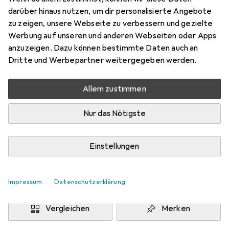
darüber hinaus nutzen, um dir personalisierte Angebote
Preis in EUR inkl. MwSt.
zu zeigen, unsere Webseite zu verbessern und gezielte
Werbung auf unseren und anderen Webseiten oder Apps
Marke
Bewertungen
anzuzeigen. Dazu können bestimmte Daten auch an
Mehr von Grangers
16
Dritte und Werbepartner weitergegeben werden.
Allem zustimmen
Zwischen Do, 13.8. und Mo, 17.8. geliefert
Nur 3 Stück an Lager beim Drittanbieter
Nur das Nötigste
Lieferort angeben für genaue Lieferzeit
i
Angebot von
Einstellungen
StockNet Connect
FR
In den Warenkorb
Impressum
Datenschutzerklärung
Vergleichen
Merken