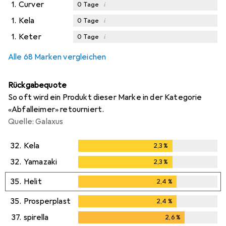
1.
Curver
i
0
Tage
1.
Kela
i
0
Tage
1.
Keter
i
0
Tage
Alle 68 Marken vergleichen
Rückgabequote
So oft wird ein Produkt dieser Marke in der Kategorie
«Abfalleimer» retourniert.
Quelle: Galaxus
32.
Kela
2,3
%
2,3
%
32.
Yamazaki
2,3
%
2,3
%
35.
Helit
2,4
%
2,4
%
35.
Prosperplast
2,4
%
2,4
%
37.
spirella
2,6
%
2,6
%