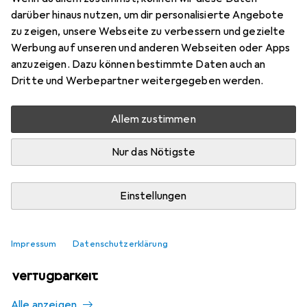
Mehr von Helit
1
darüber hinaus nutzen, um dir personalisierte Angebote
zu zeigen, unsere Webseite zu verbessern und gezielte
Werbung auf unseren und anderen Webseiten oder Apps
Aktuell nicht lieferbar
anzuzeigen. Dazu können bestimmte Daten auch an
Dritte und Werbepartner weitergegeben werden.
Benachrichtigen, wenn lieferbar
Allem zustimmen
Vergleichen
Merken
Nur das Nötigste
i
Kostenloser Versand ab 30,–
Einstellungen
Impressum
Datenschutzerklärung
Ähnliche Produkte mit besserer
Verfügbarkeit
Alle anzeigen