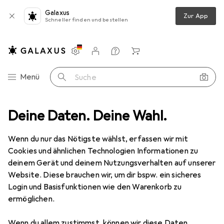
Galaxus
Zur App
Schneller finden und bestellen
Einstellungen
Kundenkonto
Vergleichslisten
Merklisten
Warenkorb
Navigation nach Kategorien
Menü
Suche
Entsorgen + Reinigen
Deine Daten. Deine Wahl.
Abfalleimer
Helit Papierkorb 13l Joy pink
Wenn du nur das Nötigste wählst, erfassen wir mit
Cookies und ähnlichen Technologien Informationen zu
3 Bilder
deinem Gerät und deinem Nutzungsverhalten auf unserer
Helit
Papierkorb 13l Joy pink
Website. Diese brauchen wir, um dir bspw. ein sicheres
Login und Basisfunktionen wie den Warenkorb zu
13 l
ermöglichen.
Marke
Bewertungen
Wenn du allem zustimmst, können wir diese Daten