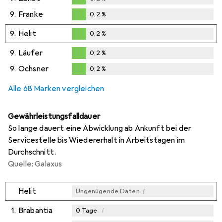
0,2
%
9.
Franke
0,2
%
0,2
%
9.
Helit
0,2
%
0,2
%
9.
Läufer
0,2
%
0,2
%
9.
Ochsner
0,2
%
0,2
%
Alle 68 Marken vergleichen
Gewährleistungsfalldauer
So lange dauert eine Abwicklung ab Ankunft bei der
Servicestelle bis Wiedererhalt in Arbeitstagen im
Durchschnitt.
Quelle: Galaxus
i
Helit
Ungenügende Daten
1.
Brabantia
i
0
Tage