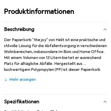
Produktinformationen
Beschreibung
Der Papierkorb "the joy" von Helit ist eine praktische und
stilvolle Lösung für die Abfallentsorgung in verschiedenen
Wohnbereichen, insbesondere im Büro und Home Office.
Mit einem Volumen von 13 Litern bietet er ausreichend
Platz für alltägliche Abfälle. Hergestellt aus
hochwertigem Polypropylen (PP) ist dieser Papierkorb
nicht nur robust, sondern auch umweltfreundlich. Der
Mehr anzeigen
hochglänzende pinke Farbton verleiht jedem Raum eine
fröhliche Note und sorgt dafür, dass der Papierkorb nicht
nur funktional, sondern auch ästhetisch ansprechend ist.
Der umlaufende Griffrand ermöglicht eine einfache
Spezifikationen
Handhabung und das Entleeren des Korbs gestaltet sich