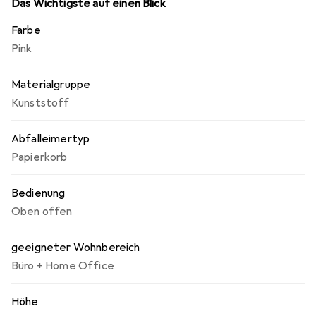
mühelos. Zudem ist der Papierkorb recyclingfähig und
Das Wichtigste auf einen Blick
trägt zur Abfallminderung bei, was ihn zu einer
Farbe
nachhaltigen Wahl macht.
Pink
Materialgruppe
Kunststoff
Abfalleimertyp
Papierkorb
Bedienung
Oben offen
geeigneter Wohnbereich
Büro + Home Office
Höhe