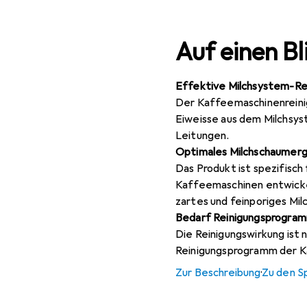
Auf einen Bl
Effektive Milchsystem-Re
Der Kaffeemaschinenreini
Eiweisse aus dem Milchsys
Leitungen.
Optimales Milchschaumerg
Das Produkt ist spezifisch
Kaffeemaschinen entwickel
zartes und feinporiges Mi
Bedarf Reinigungsprogra
Die Reinigungswirkung ist
Reinigungsprogramm der K
Zur Beschreibung
·
Zu den S