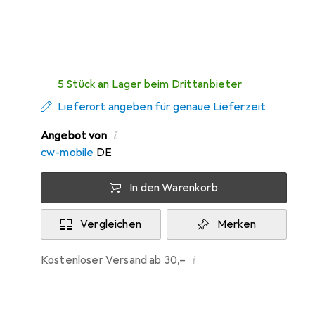
Zwischen Di, 11.8. und Do, 13.8. geliefert
5 Stück an Lager beim Drittanbieter
Lieferort angeben für genaue Lieferzeit
i
Angebot von
cw-mobile
DE
In den Warenkorb
Vergleichen
Merken
i
Kostenloser Versand ab 30,–