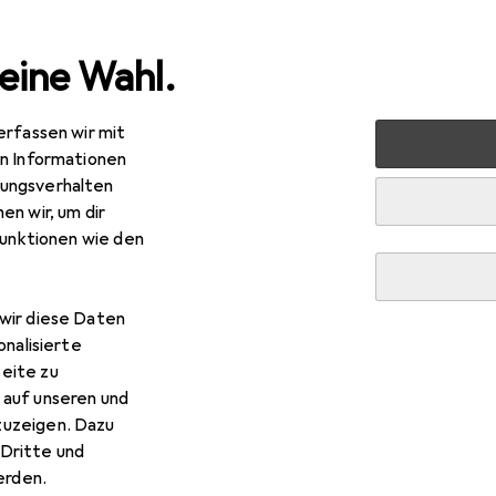
eine Wahl.
erfassen wir mit
halt
Reinigungsmittel + Reinigungsutensilien
Reinigungs
en Informationen
ungsverhalten
en wir, um dir
funktionen wie den
wir diese Daten
onalisierte
eite zu
 auf unseren und
zuzeigen. Dazu
Dritte und
rden.