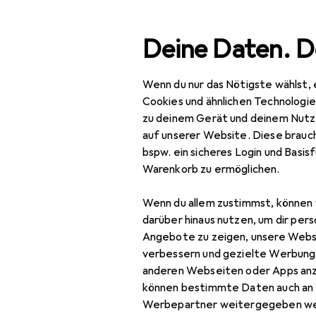
Suche
Deine Daten. D
Wenn du nur das Nötigste wählst, 
Navigation nach Kategorien
Gesamtsortiment
Haus
Gesamtsortiment
Cookies und ähnlichen Technologi
zu deinem Gerät und deinem Nutz
Haushalt
auf unserer Website. Diese brauch
bspw. ein sicheres Login und Basis
Reinigungsmittel +
Warenkorb zu ermöglichen.
Reinigungsutensilien
Entkalker
Wenn du allem zustimmst, können 
darüber hinaus nutzen, um dir pers
Reinigungsmittel
Angebote zu zeigen, unsere Webs
verbessern und gezielte Werbung
Reinigungsutensil
anderen Webseiten oder Apps an
können bestimmte Daten auch an 
Waschmittel +
Werbepartner weitergegeben we
Textilpflege