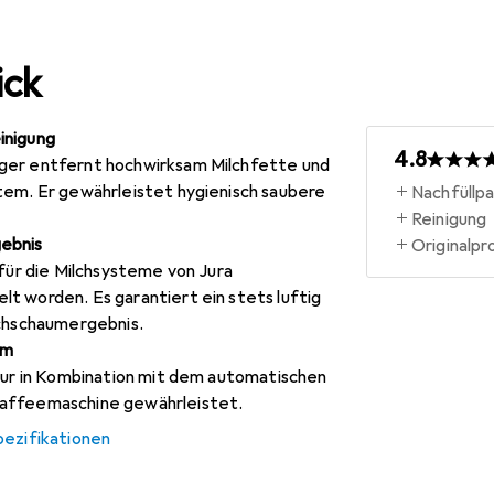
ick
inigung
4.8
ger entfernt hochwirksam Milchfette und
tem. Er gewährleistet hygienisch saubere
Nachfüllp
Reinigung
ebnis
Originalpr
 für die Milchsysteme von Jura
t worden. Es garantiert ein stets luftig
lchschaumergebnis.
mm
 nur in Kombination mit dem automatischen
affeemaschine gewährleistet.
pezifikationen