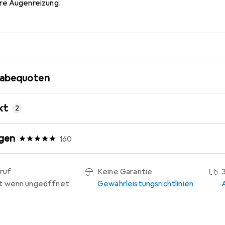
re Augenreizung.
gabequoten
kt
2
gen
160
ruf
Keine Garantie
t wenn ungeöffnet
Gewährleistungsrichtlinien