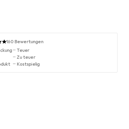
160
Bewertungen
ackung
Teuer
Zu teuer
odukt
Kostspielig