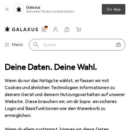
Galaxus
Zur App
Schneller finden und bestellen
Einstellungen
Kundenkonto
Vergleichslisten
Merklisten
Warenkorb
Navigation nach Kategorien
Menü
Suche
smittel + Reinigungsutensilien
Deine Daten. Deine Wahl.
Entkalker
Krups Entkalkungsset
Wenn du nur das Nötigste wählst, erfassen wir mit
Cookies und ähnlichen Technologien Informationen zu
20 Bilder
deinem Gerät und deinem Nutzungsverhalten auf unserer
Website. Diese brauchen wir, um dir bspw. ein sicheres
MENGENRABATT
Login und Basisfunktionen wie den Warenkorb zu
ermöglichen.
EUR
6,44
Spare
EUR
4,72
Krups
Entkalkungsset
Wenn du allem zustimmst, können wir diese Daten