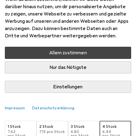
darüber hinaus nutzen, um dir personalisierte Angebote
Preis in EUR inkl. MwSt.
zu zeigen, unsere Webseite zu verbessern und gezielte
Werbung auf unseren und anderen Webseiten oder Apps
Schneller lieferbar
anzuzeigen. Dazu können bestimmte Daten auch an
Angebot für
EUR
17,33
Dritte und Werbepartner weitergegeben werden.
Bewertungen
Allem zustimmen
88
Nur das Nötigste
Zwischen Mi, 9.9. und Mi, 16.9. geliefert
3 Stück bestellt
Einstellungen
Benachrichtigen, wenn schneller verfügbar
Impressum
Datenschutzerklärung
Lieferort angeben für genaue Lieferzeit
1 Stück
2 Stück
3 Stück
4 Stück
EUR
7,62
EUR
7,13
pro Stück
EUR
6,80
EUR
6,44
pro Stück
pro Stück
pro Stück