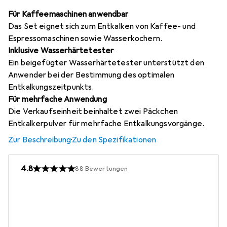
Für Kaffeemaschinen anwendbar
Das Set eignet sich zum Entkalken von Kaffee- und
Espressomaschinen sowie Wasserkochern.
Inklusive Wasserhärtetester
Ein beigefügter Wasserhärtetester unterstützt den
Anwender bei der Bestimmung des optimalen
Entkalkungszeitpunkts.
Für mehrfache Anwendung
Die Verkaufseinheit beinhaltet zwei Päckchen
Entkalkerpulver für mehrfache Entkalkungsvorgänge.
Zur Beschreibung
·
Zu den Spezifikationen
4.8
88
Bewertungen