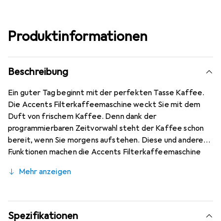
Produktinformationen
Beschreibung
Ein guter Tag beginnt mit der perfekten Tasse Kaffee.
Die Accents Filterkaffeemaschine weckt Sie mit dem
Duft von frischem Kaffee. Denn dank der
programmierbaren Zeitvorwahl steht der Kaffee schon
bereit, wenn Sie morgens aufstehen. Diese und andere
Funktionen machen die Accents Filterkaffeemaschine
zur perfekten Wahl für alle, die unverfälschten
Mehr anzeigen
Geschmack lieben, aber nicht auf die Schnelligkeit und
den Komfort einer modernen Kaffeemaschine
verzichten wollen.
Spezifikationen