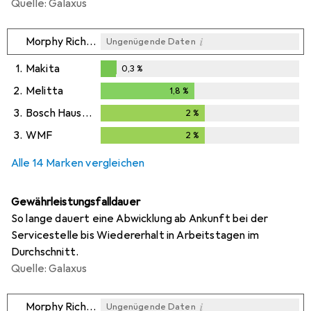
Quelle: Galaxus
i
Morphy Richards
Ungenügende Daten
1.
Makita
0,3
%
0,3
%
2.
Melitta
1,8
%
1,8
%
3.
Bosch Hausgeräte
2
%
2
%
3.
WMF
2
%
2
%
Alle 14 Marken vergleichen
Gewährleistungsfalldauer
So lange dauert eine Abwicklung ab Ankunft bei der
Servicestelle bis Wiedererhalt in Arbeitstagen im
Durchschnitt.
Quelle: Galaxus
i
Morphy Richards
Ungenügende Daten