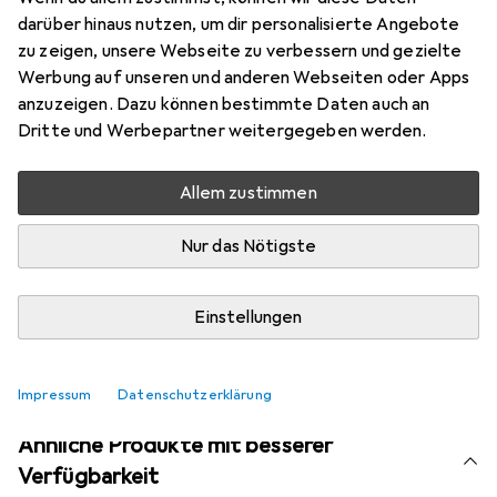
Mehr von Morphy
darüber hinaus nutzen, um dir personalisierte Angebote
Richards
zu zeigen, unsere Webseite zu verbessern und gezielte
Werbung auf unseren und anderen Webseiten oder Apps
anzuzeigen. Dazu können bestimmte Daten auch an
Aktuell nicht lieferbar
Dritte und Werbepartner weitergegeben werden.
Benachrichtigen, wenn lieferbar
Allem zustimmen
Nur das Nötigste
Vergleichen
Merken
i
Kostenloser Versand ab 30,–
Einstellungen
Impressum
Datenschutzerklärung
Ähnliche Produkte mit besserer
Verfügbarkeit