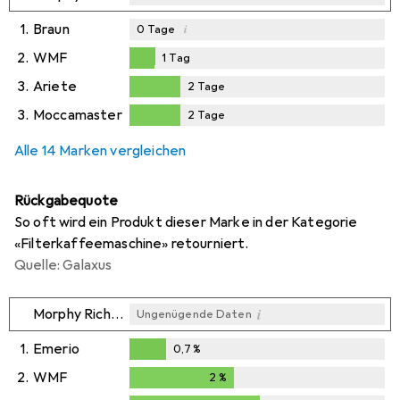
1.
Braun
i
0
Tage
2.
WMF
1
Tag
1
Tag
3.
Ariete
2
Tage
2
Tage
3.
Moccamaster
2
Tage
2
Tage
Alle 14 Marken vergleichen
Rückgabequote
So oft wird ein Produkt dieser Marke in der Kategorie
«Filterkaffeemaschine» retourniert.
Quelle: Galaxus
i
Morphy Richards
Ungenügende Daten
1.
Emerio
0,7
%
0,7
%
2.
WMF
2
%
2
%