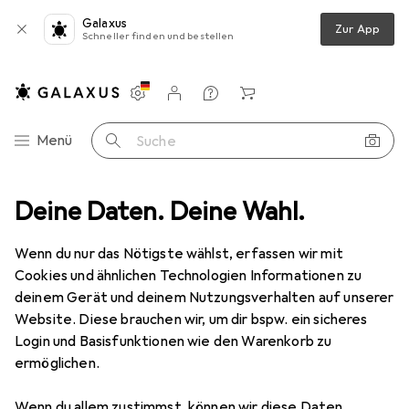
Galaxus
Zur App
Schneller finden und bestellen
Einstellungen
Kundenkonto
Vergleichslisten
Merklisten
Warenkorb
Navigation nach Kategorien
Menü
Suche
terkaffeemaschine
Deine Daten. Deine Wahl.
Morphy Richards Accents Filterkaffeemaschine
Wenn du nur das Nötigste wählst, erfassen wir mit
Cookies und ähnlichen Technologien Informationen zu
8 Bilder
deinem Gerät und deinem Nutzungsverhalten auf unserer
Morphy Richards
Accents
Website. Diese brauchen wir, um dir bspw. ein sicheres
Filterkaffeemaschine
Login und Basisfunktionen wie den Warenkorb zu
ermöglichen.
Marke
Bewertungen
Wenn du allem zustimmst, können wir diese Daten