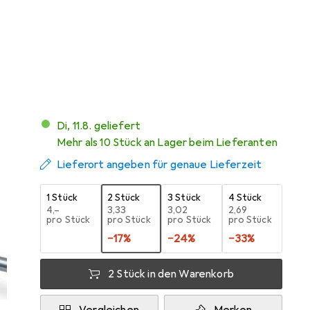
Preis in EUR inkl. MwSt.
Bewertungen
Di, 11.8. geliefert
Mehr als 10 Stück an Lager beim Lieferanten
Lieferort angeben für genaue Lieferzeit
1 Stück
2 Stück
3 Stück
4 Stück
EUR
4,–
EUR
3,33
EUR
3,02
EUR
2,69
pro Stück
pro Stück
pro Stück
pro Stück
−
17
%
−
24
%
−
33
%
2 Stück in den Warenkorb