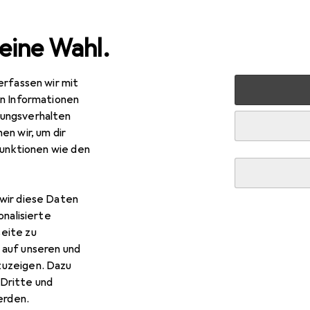
eine Wahl.
erfassen wir mit
el + Reinigungsutensilien
Reinigungsutensil
Nölle Isolie
en Informationen
ungsverhalten
en wir, um dir
funktionen wie den
wir diese Daten
onalisierte
eite zu
 auf unseren und
zuzeigen. Dazu
Dritte und
rden.