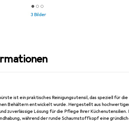
3 Bilder
ormationen
ürste ist ein praktisches Reinigungsutensil, das speziell für di
ichen Behältern entwickelt wurde. Hergestellt aus hochwertig
und zuverlässige Lösung für die Pflege Ihrer Küchenutensilien
dhabung, während der runde Schaumstoffkopf eine gründliche
gen. Diese Bürste ist ideal für den Einsatz in der Küche und e