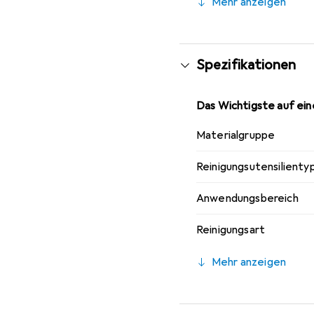
Mehr anzeigen
privaten als auch für d
Eigenschaften ist die N
Hygiene legen.
Spezifikationen
Das Wichtigste auf eine
Materialgruppe
Reinigungsutensilienty
Anwendungsbereich
Reinigungsart
Mehr anzeigen