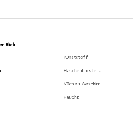
en professionellen Gebrauch. Mit ihrer durchdachten Konstrukti
ölle Isolierkannenbürste ein unverzichtbares Hilfsmittel für al
n Blick
Kunststoff
i
p
Flaschenbürste
Küche + Geschirr
Feucht