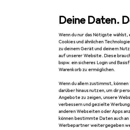
Suche
Deine Daten. D
Wenn du nur das Nötigste wählst, 
Navigation nach Kategorien
Gesamtsortiment
Haushalt
Reinigungsmitt
Gesamtsortiment
Cookies und ähnlichen Technologi
zu deinem Gerät und deinem Nutz
Haushalt
auf unserer Website. Diese brauch
bspw. ein sicheres Login und Basis
Reinigungsmittel +
Warenkorb zu ermöglichen.
Reinigungsutensilien
Entkalker
Wenn du allem zustimmst, können 
darüber hinaus nutzen, um dir pers
Reinigungsmittel
Angebote zu zeigen, unsere Webs
verbessern und gezielte Werbung
Reinigungsutensil
anderen Webseiten oder Apps an
können bestimmte Daten auch an 
Waschmittel +
Werbepartner weitergegeben we
Textilpflege