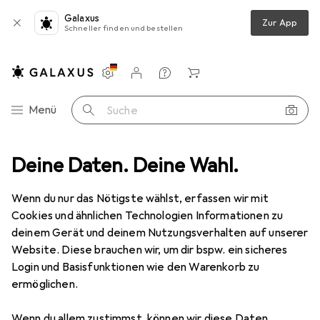
Galaxus
Zur App
Schneller finden und bestellen
Einstellungen
Kundenkonto
Vergleichslisten
Merklisten
Warenkorb
Navigation nach Kategorien
Menü
Suche
isegepäck + Zubehör
Deine Daten. Deine Wahl.
Packsack
Sea To Summit Mesh Stuff Sack
Wenn du nur das Nötigste wählst, erfassen wir mit
Cookies und ähnlichen Technologien Informationen zu
10 Bilder
deinem Gerät und deinem Nutzungsverhalten auf unserer
Website. Diese brauchen wir, um dir bspw. ein sicheres
EUR
28,02
Login und Basisfunktionen wie den Warenkorb zu
Sea To Summit
Mesh Stuff Sack
ermöglichen.
Preis in EUR inkl. MwSt.
Wenn du allem zustimmst, können wir diese Daten