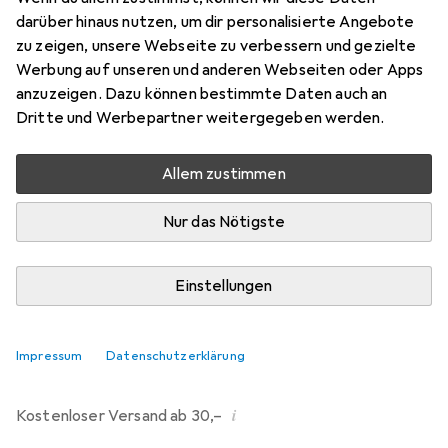
darüber hinaus nutzen, um dir personalisierte Angebote
Marke
Bewertungen
zu zeigen, unsere Webseite zu verbessern und gezielte
Mehr von Sea To Summit
Werbung auf unseren und anderen Webseiten oder Apps
anzuzeigen. Dazu können bestimmte Daten auch an
Dritte und Werbepartner weitergegeben werden.
Zwischen Do, 13.8. und Mo, 17.8. geliefert
Mehr als 10 Stück an Lager beim Drittanbieter
Allem zustimmen
Lieferort angeben für genaue Lieferzeit
Nur das Nötigste
i
Angebot von
StockNet Connect
FR
Einstellungen
In den Warenkorb
Impressum
Datenschutzerklärung
Vergleichen
Merken
i
Kostenloser Versand ab 30,–