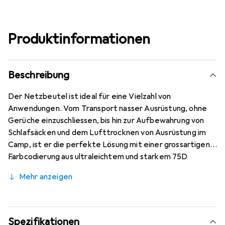
Produktinformationen
Beschreibung
Der Netzbeutel ist ideal für eine Vielzahl von
Anwendungen. Vom Transport nasser Ausrüstung, ohne
Gerüche einzuschliessen, bis hin zur Aufbewahrung von
Schlafsäcken und dem Lufttrocknen von Ausrüstung im
Camp, ist er die perfekte Lösung mit einer grossartigen
Farbcodierung aus ultraleichtem und starkem 75D
Multifilament-Nylon-Netz und einem 30D Ultra-Sil
Mehr anzeigen
Kordelzug für einen reibungslosen Betrieb.
Spezifikationen