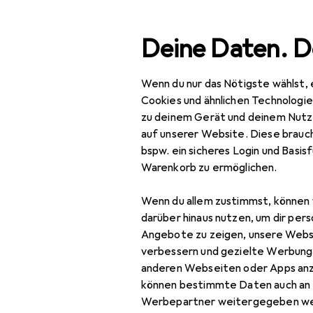
Suche
Deine Daten. D
Wenn du nur das Nötigste wählst, 
Navigation nach Kategorien
Gesamtsortiment
Haus
Gesamtsortiment
Cookies und ähnlichen Technologi
zu deinem Gerät und deinem Nutz
Haushalt
auf unserer Website. Diese brauch
bspw. ein sicheres Login und Basis
Sohlen
Warenkorb zu ermöglichen.
Küche
Wenn du allem zustimmst, können 
Kaffeemaschinen
darüber hinaus nutzen, um dir pers
Angebote zu zeigen, unsere Webs
Haushaltgrossgeräte
verbessern und gezielte Werbung
anderen Webseiten oder Apps an
Gastronomie +
können bestimmte Daten auch an 
Catering
Werbepartner weitergegeben we