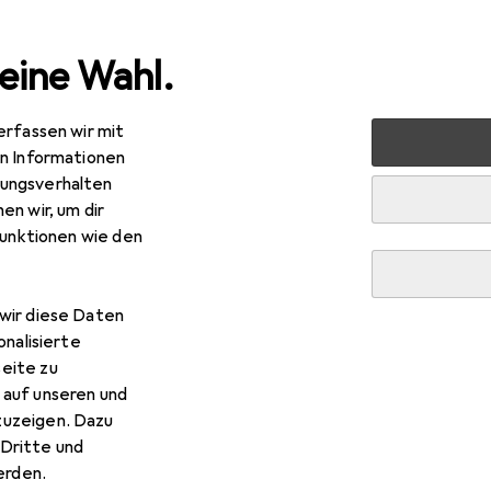
eine Wahl.
erfassen wir mit
halt
Sohlen
Sidas Fersen Lifter Hard
en Informationen
ungsverhalten
en wir, um dir
funktionen wie den
wir diese Daten
onalisierte
eite zu
 auf unseren und
zuzeigen. Dazu
Dritte und
rden.