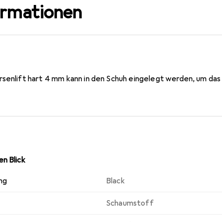
ormationen
rsenlift hart 4 mm kann in den Schuh eingelegt werden, um das
n Blick
ng
Black
Schaumstoff