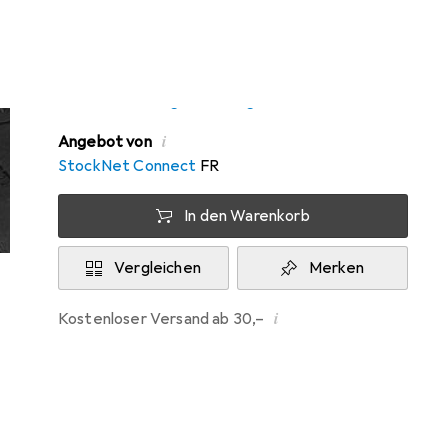
Zwischen Do, 13.8. und Fr, 14.8. geliefert
Mehr als 10 Stück an Lager beim
Drittanbieter
Lieferort angeben für genaue Lieferzeit
i
Angebot von
StockNet Connect
FR
In den Warenkorb
Vergleichen
Merken
i
Kostenloser Versand ab 30,–