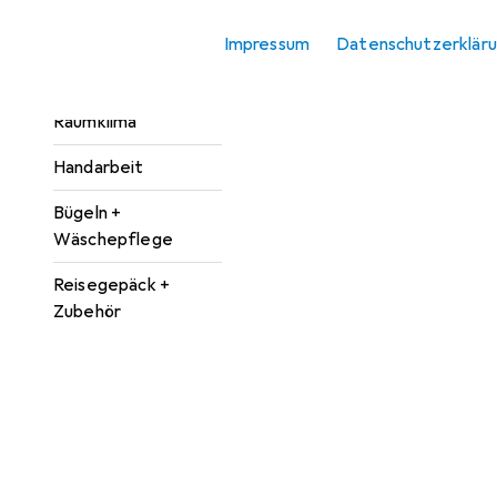
Reinigungsgeräte
Impressum
Datenschutzerklär
Reinigungsmittel +
Reinigungsutensilien
Raumklima
Handarbeit
Bügeln +
Wäschepflege
Reisegepäck +
Zubehör