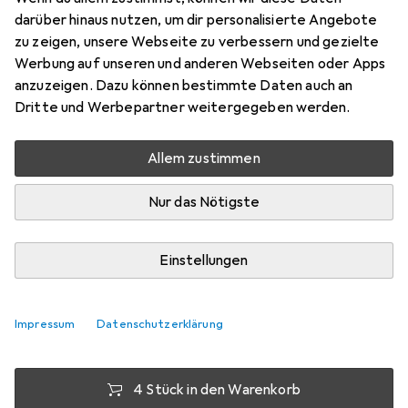
TZ80001A
darüber hinaus nutzen, um dir personalisierte Angebote
zu zeigen, unsere Webseite zu verbessern und gezielte
Preis in EUR inkl. MwSt.
Werbung auf unseren und anderen Webseiten oder Apps
anzuzeigen. Dazu können bestimmte Daten auch an
Dritte und Werbepartner weitergegeben werden.
Bewertungen
223
Allem zustimmen
Di, 11.8. geliefert
Nur das Nötigste
Mehr als 10 Stück an Lager
Lieferort angeben für genaue Lieferzeit
Einstellungen
1 Stück
2 Stück
3 Stück
4 Stück
EUR
9,94
EUR
9,24
EUR
8,92
EUR
8,57
pro Stück
pro Stück
pro Stück
pro Stück
Impressum
Datenschutzerklärung
−
7
%
−
10
%
−
14
%
4 Stück in den Warenkorb