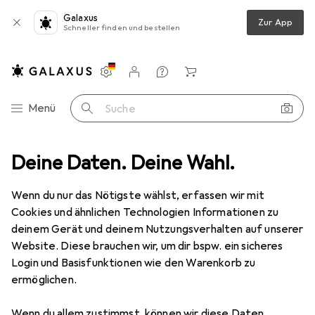
Galaxus
Zur App
Schneller finden und bestellen
Einstellungen
Kundenkonto
Vergleichslisten
Merklisten
Warenkorb
Navigation nach Kategorien
Menü
Suche
ien
Deine Daten. Deine Wahl.
Reinigungsmittel
Siemens Reinigungstabletten TZ80001A
Wenn du nur das Nötigste wählst, erfassen wir mit
Cookies und ähnlichen Technologien Informationen zu
21 Bilder
deinem Gerät und deinem Nutzungsverhalten auf unserer
Website. Diese brauchen wir, um dir bspw. ein sicheres
MENGENRABATT
Login und Basisfunktionen wie den Warenkorb zu
ermöglichen.
EUR
8,57
Spare
EUR
5,48
Siemens
Reinigungstabletten
Wenn du allem zustimmst, können wir diese Daten