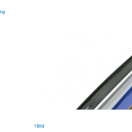
ung
1 Bild