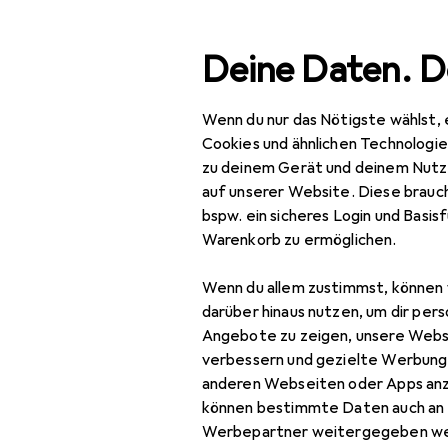
Suche
Deine Daten. D
Wenn du nur das Nötigste wählst, 
Navigation nach Kategorien
Gesamtsortiment
Haus
Gesamtsortiment
Cookies und ähnlichen Technologi
zu deinem Gerät und deinem Nutz
Haushalt
auf unserer Website. Diese brauch
bspw. ein sicheres Login und Basis
Schuhlöffel
Warenkorb zu ermöglichen.
Küche
Wenn du allem zustimmst, können 
Kaffeemaschinen
darüber hinaus nutzen, um dir pers
Angebote zu zeigen, unsere Webs
Haushaltgrossgeräte
verbessern und gezielte Werbung
anderen Webseiten oder Apps an
Gastronomie +
können bestimmte Daten auch an 
Catering
Werbepartner weitergegeben we