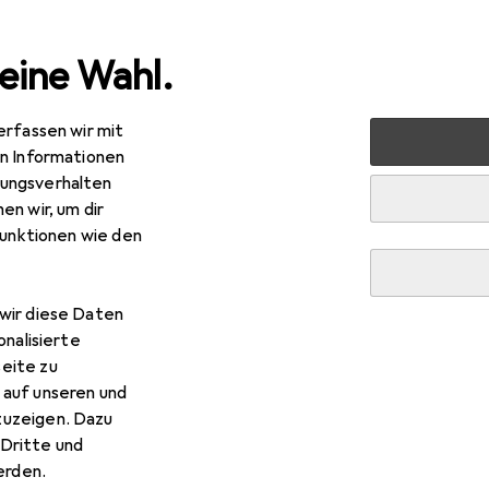
eine Wahl.
erfassen wir mit
halt
Schuhlöffel
Trend-24 Luxus XXL
en Informationen
ungsverhalten
en wir, um dir
funktionen wie den
wir diese Daten
onalisierte
eite zu
 auf unseren und
zuzeigen. Dazu
Dritte und
rden.