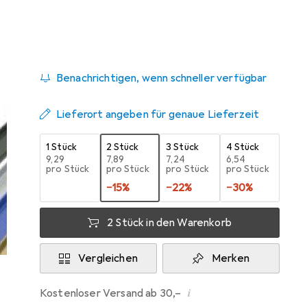
Zwischen Mi, 12.8. und Mi, 19.8. geliefert
Mehr als 10 Stück an Lager beim Lieferanten
Benachrichtigen, wenn schneller verfügbar
Lieferort angeben für genaue Lieferzeit
1 Stück
2 Stück
3 Stück
4 Stück
EUR
9,29
EUR
7,89
EUR
7,24
EUR
6,54
pro Stück
pro Stück
pro Stück
pro Stück
−
15
%
−
22
%
−
30
%
2 Stück in den Warenkorb
Vergleichen
Merken
i
Kostenloser Versand ab 30,–