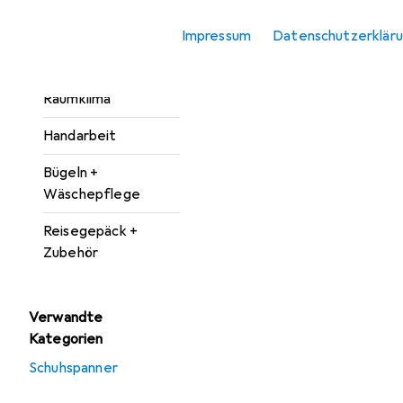
Reinigungsgeräte
Impressum
Datenschutzerklär
Reinigungsmittel +
Reinigungsutensilien
Raumklima
Handarbeit
Bügeln +
Wäschepflege
Reisegepäck +
Zubehör
Verwandte
Kategorien
Schuhspanner