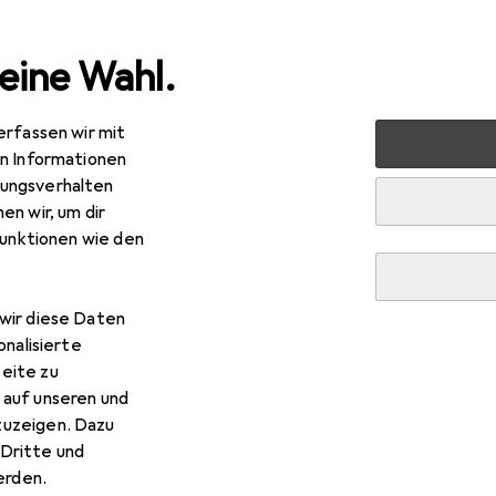
eine Wahl.
erfassen wir mit
halt
Reinigungsmittel + Reinigungsutensilien
Reinigungs
en Informationen
ungsverhalten
en wir, um dir
funktionen wie den
wir diese Daten
onalisierte
eite zu
 auf unseren und
zuzeigen. Dazu
Dritte und
rden.