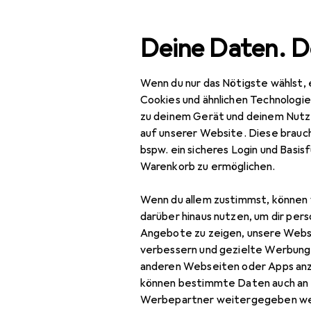
Suche
Deine Daten. D
Wenn du nur das Nötigste wählst, 
Navigation nach Kategorien
Gesamtsortiment
Haus
Gesamtsortiment
Cookies und ähnlichen Technologi
zu deinem Gerät und deinem Nutz
Haushalt
auf unserer Website. Diese brauch
bspw. ein sicheres Login und Basis
Reinigungsmittel +
Warenkorb zu ermöglichen.
Reinigungsutensilien
Entkalker
Wenn du allem zustimmst, können 
darüber hinaus nutzen, um dir pers
Reinigungsmittel
Angebote zu zeigen, unsere Webs
verbessern und gezielte Werbung
Reinigungsutensil
anderen Webseiten oder Apps an
können bestimmte Daten auch an 
Waschmittel +
Werbepartner weitergegeben we
Textilpflege