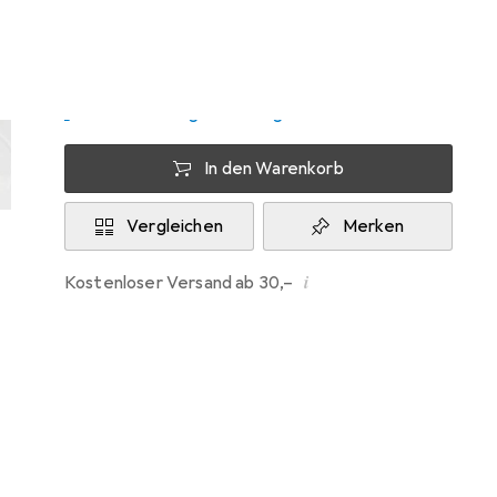
Zwischen Mo, 10.8. und Mi, 12.8. geliefert
Mehr als 10 Stück an Lager beim Lieferanten
Lieferort angeben für genaue Lieferzeit
In den Warenkorb
Vergleichen
Merken
i
Kostenloser Versand ab 30,–