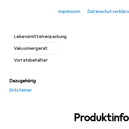
Einkochautomat
Impressum
Datenschutzerklär
Einmachgläser
Entsteiner
Lebensmittelverpackung
Vakuumiergerät
Vorratsbehälter
Dazugehörig
Entsteiner
Produktinf