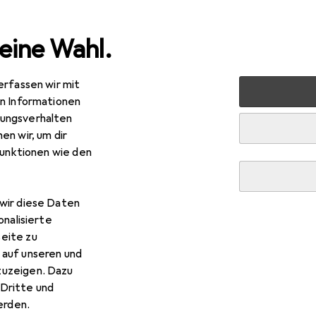
eine Wahl.
erfassen wir mit
halt
Küche
Kochen + Zubereiten
Konservieren
E
en Informationen
ungsverhalten
en wir, um dir
funktionen wie den
wir diese Daten
onalisierte
eite zu
 auf unseren und
zuzeigen. Dazu
Dritte und
rden.