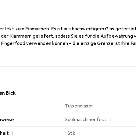
erfekt zum Einmachen. Es ist aus hochwertigem Glas gefertigt
der Klammern geliefert, sodass Sie es für die Aufbewahrung
 Fingerfood verwenden können – die einzige Grenze ist Ihre Fa
n Blick
Tulpengläser
i
nweise
Spülmaschinenfest
i
nheit
1 Stk.