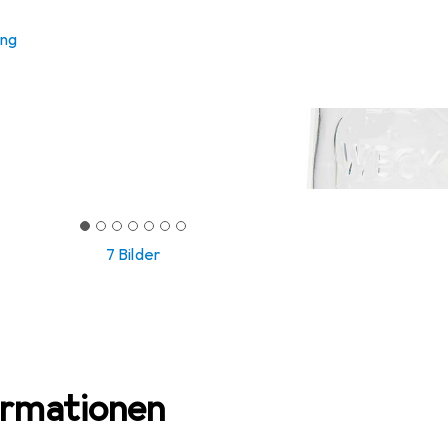
ung
7 Bilder
ormationen