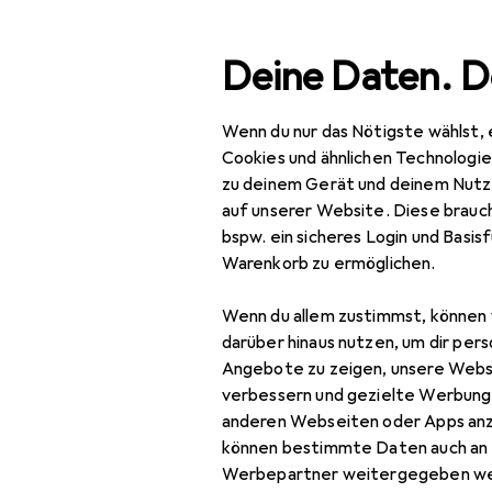
Suche
Deine Daten. D
Wenn du nur das Nötigste wählst, 
Navigation nach Kategorien
Gesamtsortiment
Haus
Gesamtsortiment
Cookies und ähnlichen Technologi
zu deinem Gerät und deinem Nutz
Haushalt
auf unserer Website. Diese brauch
bspw. ein sicheres Login und Basis
Küche
Warenkorb zu ermöglichen.
Kochen +
Wenn du allem zustimmst, können 
Zubereiten
darüber hinaus nutzen, um dir pers
Konservieren
Angebote zu zeigen, unsere Webs
verbessern und gezielte Werbung
Dörrautomat
anderen Webseiten oder Apps an
können bestimmte Daten auch an 
Einfülltrichter
Werbepartner weitergegeben we