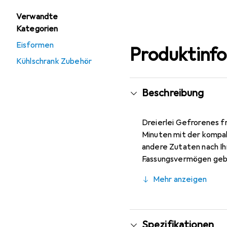
Verwandte
Kategorien
Eisformen
Produktinf
Kühlschrank Zubehör
Beschreibung
Dreierlei Gefrorenes f
Minuten mit der kompak
andere Zutaten nach I
Fassungsvermögen geben
dazugehörigen Eislöffel
Mehr anzeigen
Spezifikationen