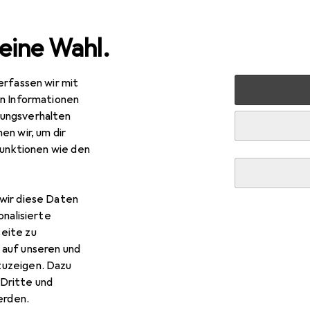
eine Wahl.
erfassen wir mit
halt
Küche
Kühlen + Gefrieren
Eisherstellung
WM
en Informationen
ungsverhalten
en wir, um dir
funktionen wie den
wir diese Daten
onalisierte
eite zu
 auf unseren und
zuzeigen. Dazu
Dritte und
rden.