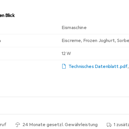
n Blick
Eismaschine
n
Eiscreme
,
Frozen Joghurt
,
Sorb
12 W
Technisches Datenblatt.pdf
ruf
24 Monate gesetzl. Gewährleistung
1 zusät