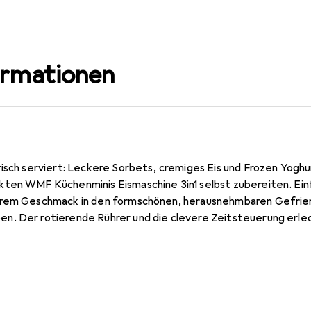
ormationen
risch serviert: Leckere Sorbets, cremiges Eis und Frozen Yoghu
ten WMF Küchenminis Eismaschine 3in1 selbst zubereiten. Einf
hrem Geschmack in den formschönen, herausnehmbaren Gefrier
. Der rotierende Rührer und die clevere Zeitsteuerung erle
 können die eiskalten Varianten direkt portioniert und servier