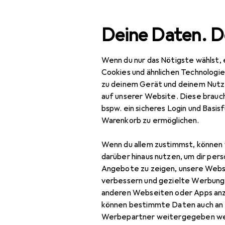
Suche
Deine Daten. D
Wenn du nur das Nötigste wählst, 
Navigation nach Kategorien
Gesamtsortiment
Haus
Gesamtsortiment
Cookies und ähnlichen Technologi
zu deinem Gerät und deinem Nutz
Haushalt
auf unserer Website. Diese brauch
bspw. ein sicheres Login und Basis
Küche
Warenkorb zu ermöglichen.
Kühlen + Gefrieren
Wenn du allem zustimmst, können 
Einbaukühlschrank
darüber hinaus nutzen, um dir pers
Angebote zu zeigen, unsere Webs
Eisformen
verbessern und gezielte Werbung
anderen Webseiten oder Apps an
Eisherstellung
können bestimmte Daten auch an 
Food Center
Werbepartner weitergegeben we