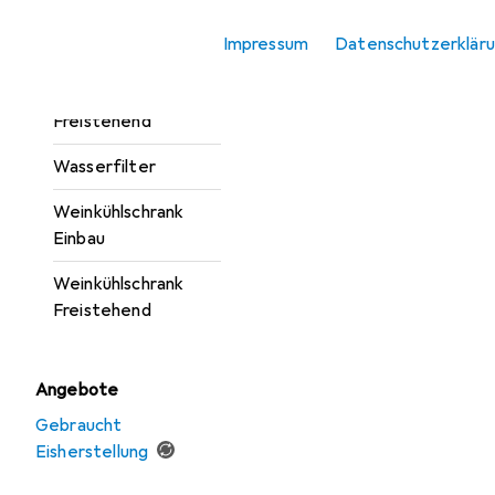
Gefrierschrank +
Impressum
Datenschutzerklär
Gefriertruhe
Kühlschrank
Freistehend
Wasserfilter
Weinkühlschrank
Einbau
Weinkühlschrank
Freistehend
Angebote
Gebraucht
Eisherstellung