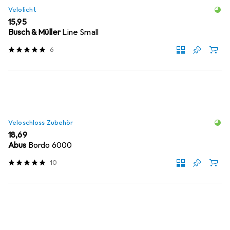
Velolicht
EUR
15,95
Busch & Müller
Line Small
6
Veloschloss Zubehör
EUR
18,69
Abus
Bordo 6000
10