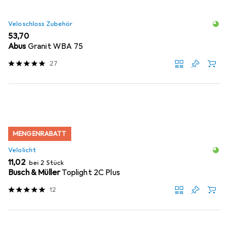
Veloschloss Zubehör
EUR
53,70
Abus
Granit WBA 75
27
MENGENRABATT
Velolicht
EUR
11,02
bei 2 Stück
Busch & Müller
Toplight 2C Plus
12