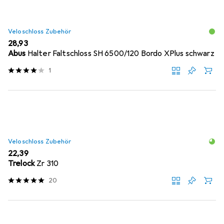
Veloschloss Zubehör
EUR
28,93
Abus
Halter Faltschloss SH 6500/120 Bordo XPlus schwarz
1
Veloschloss Zubehör
EUR
22,39
Trelock
Zr 310
20