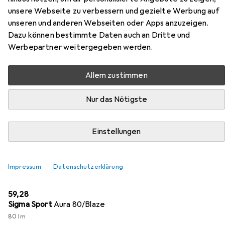
Zubehör für Babboe Nr. 14603
unsere Webseite zu verbessern und gezielte Werbung auf
unseren und anderen Webseiten oder Apps anzuzeigen.
Hier findest du passendes Zubehör zum Produkt Babboe
Dazu können bestimmte Daten auch an Dritte und
Nr. 14603 aus den Kategorien Velolicht und Veloschloss
Werbepartner weitergegeben werden.
Zubehör.
Allem zustimmen
Beliebt
Velolicht
Veloschloss Zubehör
Nur das Nötigste
Relevanz
Einstellungen
Produktliste
Impressum
Datenschutzerklärung
Velolicht
EUR
59,28
Sigma Sport
Aura 80/Blaze
80 lm