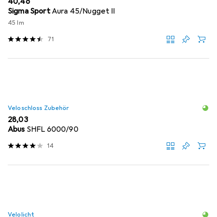
EUR
40,46
Sigma Sport
Aura 45/Nugget II
45 lm
71
Veloschloss Zubehör
EUR
28,03
Abus
SHFL 6000/90
14
Velolicht