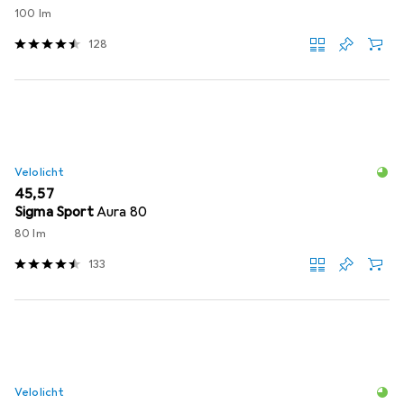
100 lm
128
Velolicht
EUR
45,57
Sigma Sport
Aura 80
80 lm
133
Velolicht