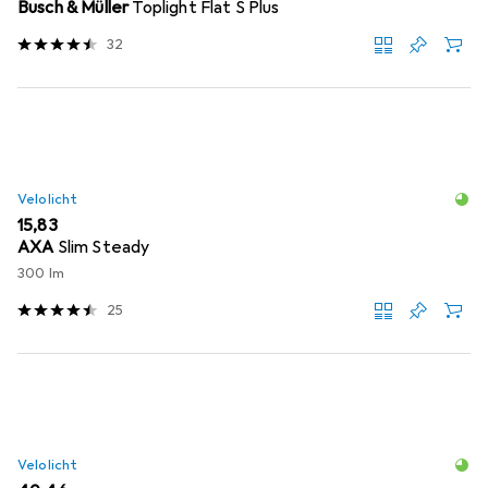
Busch & Müller
Toplight Flat S Plus
32
Velolicht
EUR
15,83
AXA
Slim Steady
300 lm
25
Velolicht