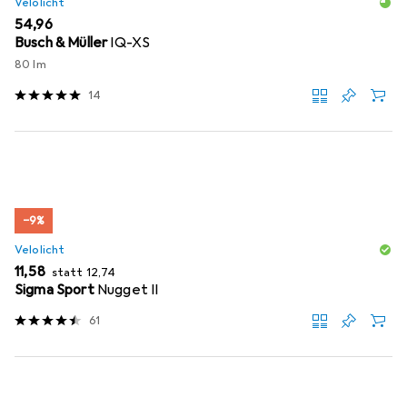
Velolicht
EUR
54,96
Busch & Müller
IQ-XS
80 lm
14
−9%
Velolicht
EUR
EUR
11,58
statt
12,74
Sigma Sport
Nugget II
61