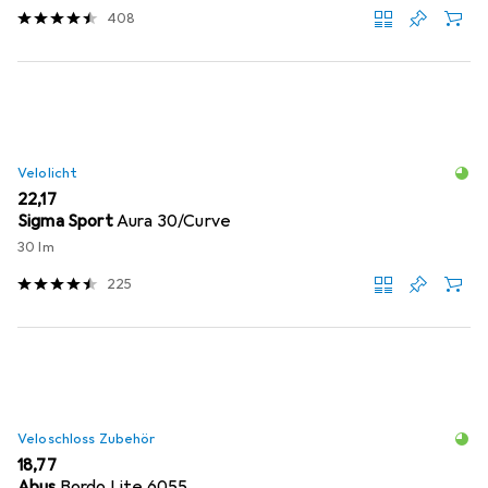
408
Velolicht
EUR
22,17
Sigma Sport
Aura 30/Curve
30 lm
225
Veloschloss Zubehör
EUR
18,77
Abus
Bordo Lite 6055