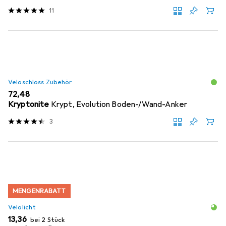
11
Veloschloss Zubehör
EUR
72,48
Kryptonite
Krypt, Evolution Boden-/Wand-Anker
3
MENGENRABATT
Velolicht
EUR
13,36
bei 2 Stück