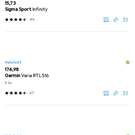
EUR
15,73
Sigma Sport
Infinity
49
Velolicht
EUR
174,98
Garmin
Varia RTL516
5 lm
67