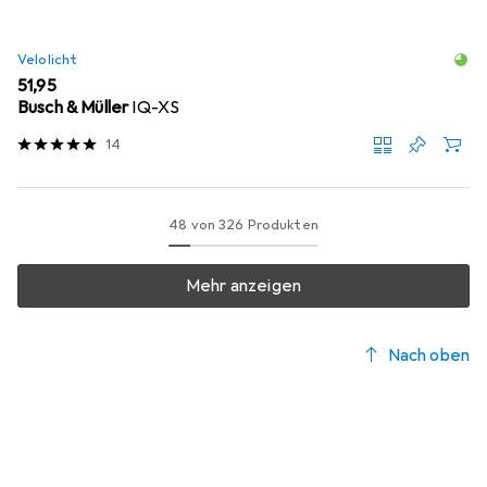
Velolicht
EUR
51,95
Busch & Müller
IQ-XS
14
48 von 326 Produkten
Mehr anzeigen
Nach oben