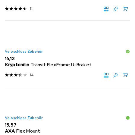
11
Veloschloss Zubehör
EUR
16,13
Kryptonite
Transit FlexFrame U-Braket
14
Veloschloss Zubehör
EUR
15,57
AXA
Flex Mount