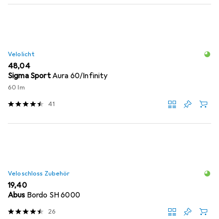
Velolicht
EUR
48,04
Sigma Sport
Aura 60/Infinity
60 lm
41
Veloschloss Zubehör
EUR
19,40
Abus
Bordo SH 6000
26