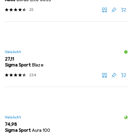
25
Velolicht
EUR
27,11
Sigma Sport
Blaze
234
Velolicht
EUR
74,98
Sigma Sport
Aura 100