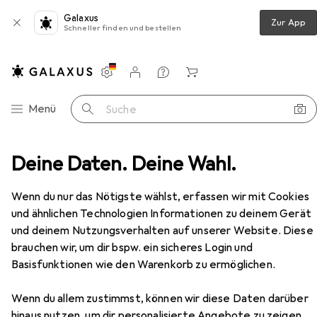
Galaxus
Zur App
Schneller finden und bestellen
Einstellungen
Kundenkonto
Vergleichslisten
Merklisten
Warenkorb
Navigation nach Kategorien
Menü
Suche
Deine Daten. Deine Wahl.
Veloausrüstung
Veloschloss
Babboe Nr. 14603
Zubehör
Wenn du nur das Nötigste wählst, erfassen wir mit Cookies
und ähnlichen Technologien Informationen zu deinem Gerät
EUR
18,83
und deinem Nutzungsverhalten auf unserer Website. Diese
Babboe
Nr. 14603
brauchen wir, um dir bspw. ein sicheres Login und
Basisfunktionen wie den Warenkorb zu ermöglichen.
Wenn du allem zustimmst, können wir diese Daten darüber
hinaus nutzen, um dir personalisierte Angebote zu zeigen,