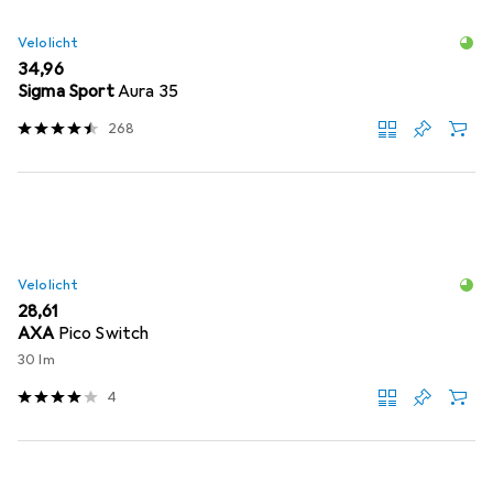
Velolicht
EUR
34,96
Sigma Sport
Aura 35
268
Velolicht
EUR
28,61
AXA
Pico Switch
30 lm
4