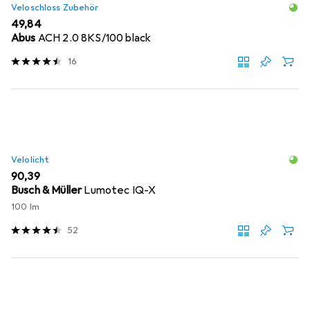
Veloschloss Zubehör
EUR
49,84
Abus
ACH 2.0 8KS/100 black
16
Velolicht
EUR
90,39
Busch & Müller
Lumotec IQ-X
100 lm
52