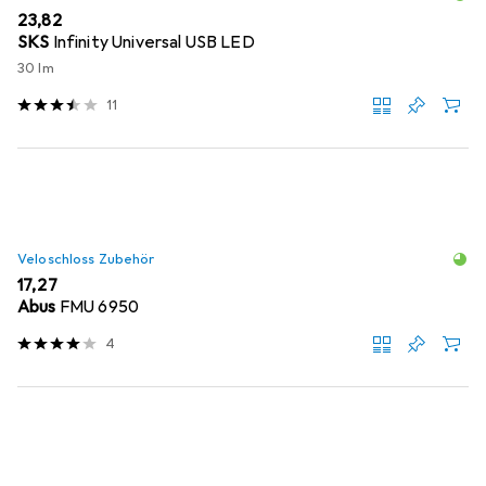
EUR
23,82
SKS
Infinity Universal USB LED
30 lm
11
Veloschloss Zubehör
EUR
17,27
Abus
FMU 6950
4