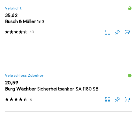
Velolicht
EUR
35,62
Busch & Müller
163
10
Veloschloss Zubehör
EUR
20,59
Burg Wächter
Sicherheitsanker SA 1180 SB
6