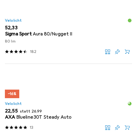
Velolicht
EUR
52,33
Sigma Sport
Aura 80/Nugget II
80 lm
182
−16%
Velolicht
EUR
EUR
22,55
statt
26,99
AXA
Blueline30T Steady Auto
13