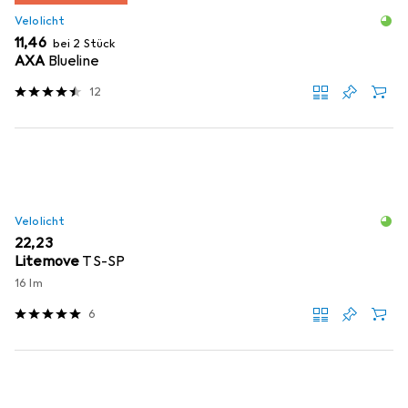
Velolicht
EUR
11,46
bei 2 Stück
AXA
Blueline
12
Velolicht
EUR
22,23
Litemove
TS-SP
16 lm
6