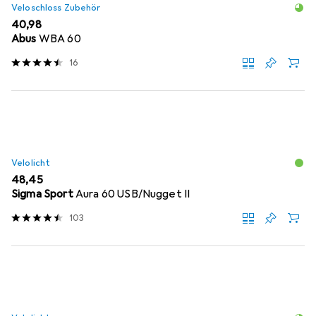
Veloschloss Zubehör
EUR
40,98
Abus
WBA 60
16
Velolicht
EUR
48,45
Sigma Sport
Aura 60 USB/Nugget II
103