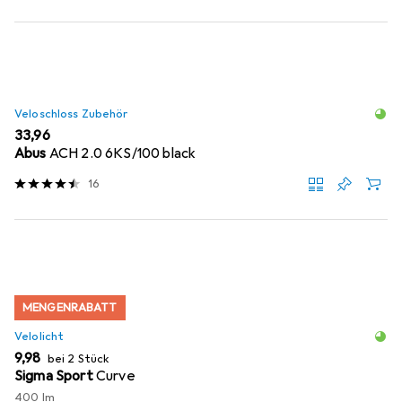
Veloschloss Zubehör
EUR
33,96
Abus
ACH 2.0 6KS/100 black
16
MENGENRABATT
Velolicht
EUR
9,98
bei 2 Stück
Sigma Sport
Curve
400 lm