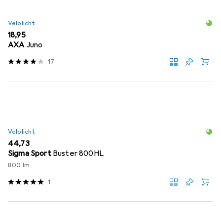
Velolicht
EUR
18,95
AXA
Juno
17
Velolicht
EUR
44,73
Sigma Sport
Buster 800HL
800 lm
1