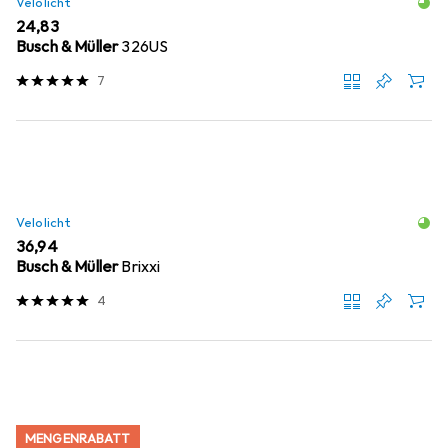
Velolicht
EUR
24,83
Busch & Müller
326US
7
Velolicht
EUR
36,94
Busch & Müller
Brixxi
4
MENGENRABATT