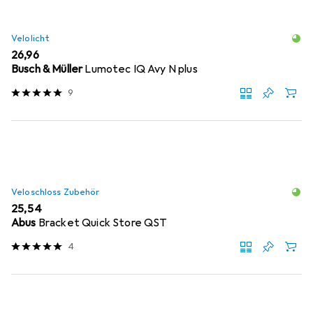
Velolicht
EUR
26,96
Busch & Müller
Lumotec IQ Avy N plus
9
Veloschloss Zubehör
EUR
25,54
Abus
Bracket Quick Store QST
4