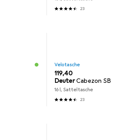
23
Velotasche
EUR
119,40
Deuter
Cabezon SB
16 l, Satteltasche
23