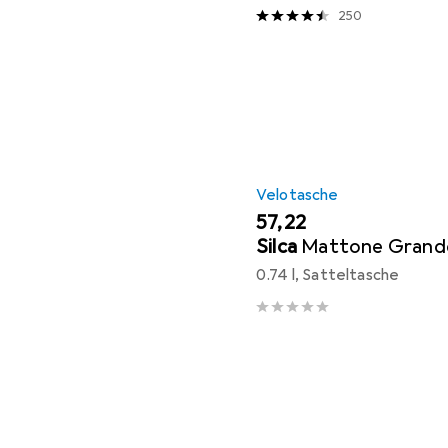
250
Velotasche
EUR
57,22
Silca
Mattone Grand
0.74 l, Satteltasche