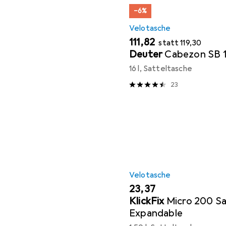
−6%
Velotasche
EUR
EUR
111,82
statt
119,30
Deuter
Cabezon SB 
16 l, Satteltasche
23
Velotasche
EUR
23,37
KlickFix
Micro 200 S
Expandable