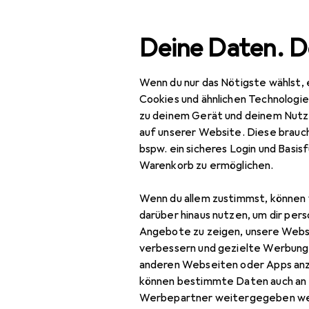
Suche
Deine Daten. D
Wenn du nur das Nötigste wählst, 
Navigation nach Kategorien
Gesamtsortiment
Spo
Gesamtsortiment
Cookies und ähnlichen Technologi
zu deinem Gerät und deinem Nutz
Sport
EU
23
auf unserer Website. Diese brauch
Br
bspw. ein sicheres Login und Basis
Bike
Warenkorb zu ermöglichen.
Veloteile
Wenn du allem zustimmst, können 
Sattel + Zubehör
Zubehör für
darüber hinaus nutzen, um dir pers
Angebote zu zeigen, unsere Webs
Sattelstütze
verbessern und gezielte Werbung
Hier findest du passendes
anderen Webseiten oder Apps an
Velosattel
können bestimmte Daten auch an 
Velosattel Zubehör
Werbepartner weitergegeben we
Beliebt
Velotasche