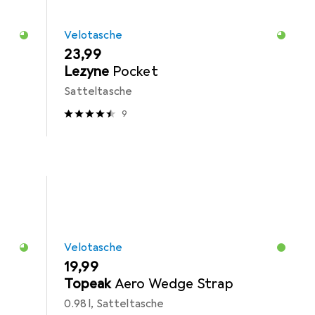
Velotasche
EUR
23,99
Lezyne
Pocket
Satteltasche
9
Velotasche
EUR
19,99
Topeak
Aero Wedge Strap
0.98 l, Satteltasche