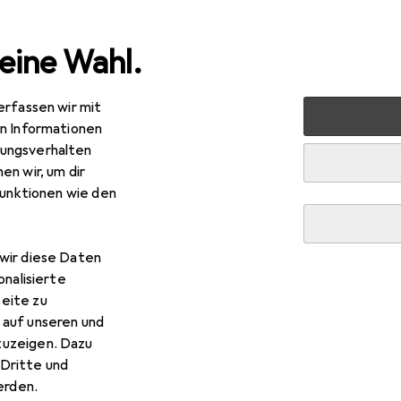
eine Wahl.
erfassen wir mit
rt
Bike
Veloteile
Sattel + Zubehör
Velosattel
en Informationen
ungsverhalten
R
8,04
en wir, um dir
ooks England
B17 Special Short
funktionen wie den
wir diese Daten
 Brooks England B17 Special 
onalisierte
eite zu
 auf unseren und
 Zubehör zum Produkt Brooks England B17 Special Short aus de
zuzeigen. Dazu
Dritte und
rden.
Velosattel Zubehör
Brooks England