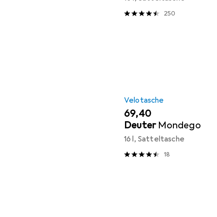
250
Velotasche
EUR
69,40
Deuter
Mondego
16 l, Satteltasche
18