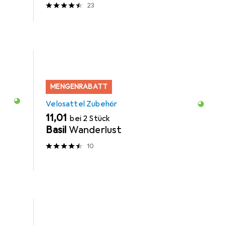
23
MENGENRABATT
Velosattel Zubehör
EUR
11,01
bei 2 Stück
Basil
Wanderlust
10