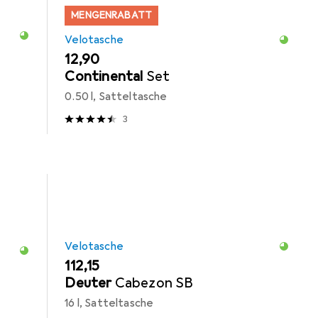
MENGENRABATT
Velotasche
EUR
12,90
Continental
Set
0.50 l, Satteltasche
3
Velotasche
EUR
112,15
Deuter
Cabezon SB
16 l, Satteltasche