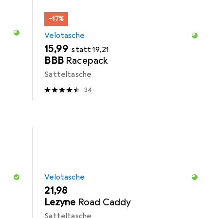
−17%
Velotasche
EUR
EUR
15,99
statt
19,21
BBB
Racepack
Satteltasche
34
Velotasche
EUR
21,98
Lezyne
Road Caddy
Satteltasche