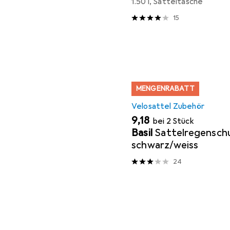
1.50 l, Satteltasche
15
MENGENRABATT
Velosattel Zubehör
EUR
9,18
bei 2 Stück
Basil
Sattelregensch
schwarz/weiss
24