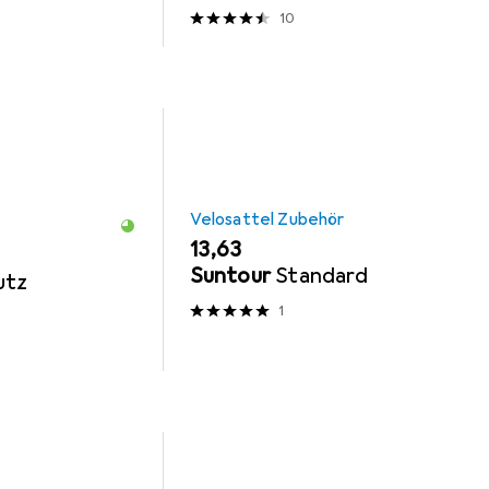
10
Velosattel Zubehör
EUR
13,63
Suntour
Standard
utz
1