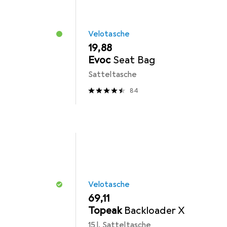
Velotasche
EUR
19,88
Evoc
Seat Bag
Satteltasche
84
Velotasche
EUR
69,11
Topeak
Backloader X
15 l, Satteltasche