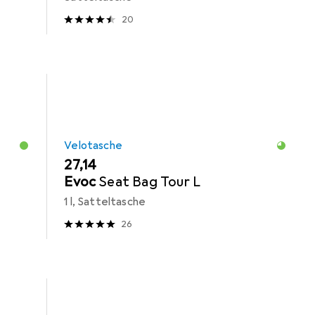
20
Velotasche
EUR
27,14
Evoc
Seat Bag Tour L
1 l, Satteltasche
26