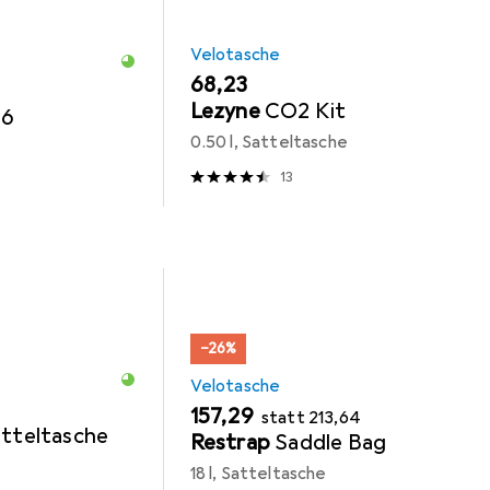
Velotasche
EUR
68,23
Lezyne
CO2 Kit
16
0.50 l, Satteltasche
13
−26%
Velotasche
EUR
EUR
157,29
statt
213,64
atteltasche
Restrap
Saddle Bag
18 l, Satteltasche