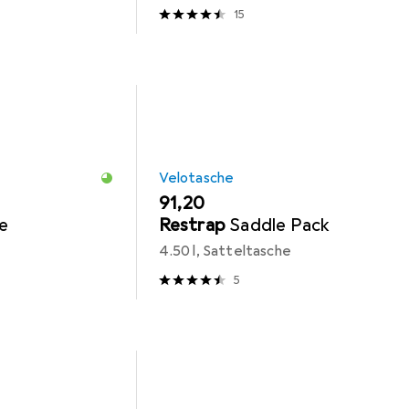
15
Velotasche
EUR
91,20
e
Restrap
Saddle Pack
4.50 l, Satteltasche
5