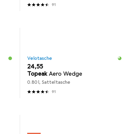
91
Velotasche
EUR
24,55
Topeak
Aero Wedge
0.80 l, Satteltasche
91