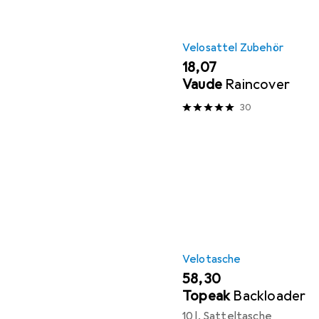
Velosattel Zubehör
EUR
18,07
Vaude
Raincover
30
Velotasche
EUR
58,30
Topeak
Backloader
10 l, Satteltasche