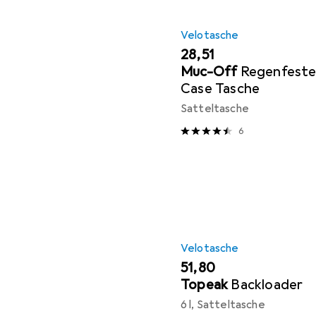
Velotasche
EUR
28,51
Muc-Off
Regenfeste 
Case Tasche
Satteltasche
6
Velotasche
EUR
51,80
Topeak
Backloader
6 l, Satteltasche