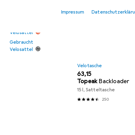
Impressum
Datenschutzerklär
Sortieren nach
:
Relevanz
Angebote
Ausverkauf
Produktliste
Velosattel
Gebraucht
Velosattel
Velotasche
EUR
63,15
Topeak
Backloader
15 l, Satteltasche
250