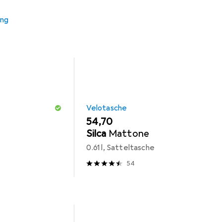
ung
Velotasche
EUR
54,70
Silca
Mattone
0.61 l, Satteltasche
54