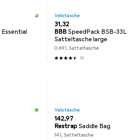
Velotasche
EUR
31,32
Essential
BBB
SpeedPack BSB-33L
Satteltasche large
0.69 l, Satteltasche
13
Velotasche
EUR
142,97
Restrap
Saddle Bag
14 l, Satteltasche