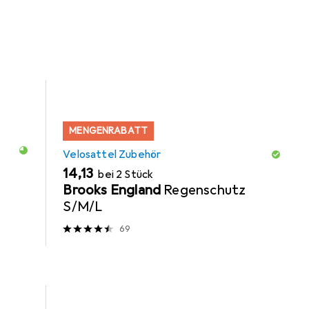
MENGENRABATT
Velosattel Zubehör
EUR
14,13
bei 2 Stück
Brooks England
Regenschutz
S/M/L
69