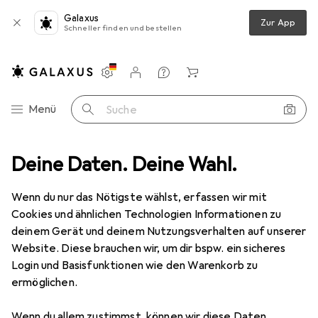
Galaxus
Zur App
Schneller finden und bestellen
Einstellungen
Kundenkonto
Vergleichslisten
Merklisten
Warenkorb
Navigation nach Kategorien
Menü
Suche
ment
Deine Daten. Deine Wahl.
Sport
Bike
Veloteile
Veloschaltung + Veloantrieb
Veloschaltung + Veloantrieb
Wenn du nur das Nötigste wählst, erfassen wir mit
Cookies und ähnlichen Technologien Informationen zu
deinem Gerät und deinem Nutzungsverhalten auf unserer
Entdecken
Forum
Website. Diese brauchen wir, um dir bspw. ein sicheres
Login und Basisfunktionen wie den Warenkorb zu
Meinung
ermöglichen.
Wenn du allem zustimmst, können wir diese Daten