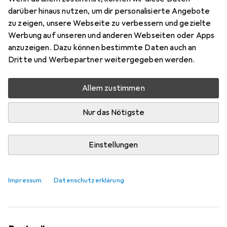
darüber hinaus nutzen, um dir personalisierte Angebote
zu zeigen, unsere Webseite zu verbessern und gezielte
Werbung auf unseren und anderen Webseiten oder Apps
anzuzeigen. Dazu können bestimmte Daten auch an
Dritte und Werbepartner weitergegeben werden.
Allem zustimmen
Nur das Nötigste
Einstellungen
Das Leistungs-Upgrade der Bosch
Performance Lines macht Laune
Impressum
Datenschutzerklärung
Patrick Bardelli
69 Likes
69
40 Kommentare
40