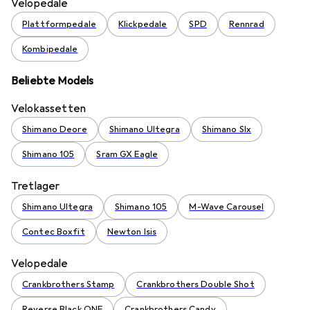
Velopedale
Plattformpedale
Klickpedale
SPD
Rennrad
Kombipedale
Beliebte Models
Velokassetten
Shimano Deore
Shimano Ultegra
Shimano Slx
Shimano 105
Sram GX Eagle
Tretlager
Shimano Ultegra
Shimano 105
M-Wave Carousel
Contec Boxfit
Newton Isis
Velopedale
Crankbrothers Stamp
Crankbrothers Double Shot
Reverse Black ONE
Crankbrothers Candy