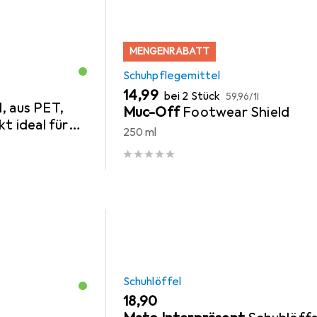
MENGENRABATT
Schuhpflegemittel
EUR
EUR
14,99
bei 2 Stück
59,96
/
1l
, aus PET,
Muc-Off
Footwear Shield
kt ideal für
250 ml
e Form für
Schuhlöffel
EUR
18,90