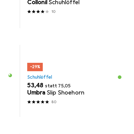
Collonil
Schuhlöffel
10
−29%
Schuhlöffel
EUR
EUR
53,48
statt
75,05
Umbra
Slip Shoehorn
80