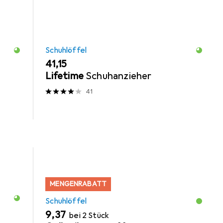
Schuhlöffel
EUR
41,15
Lifetime
Schuhanzieher
41
MENGENRABATT
Schuhlöffel
EUR
9,37
bei 2 Stück