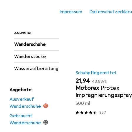
Beliebt
Schuhpflege
Trinkflasche +
Impressum
Datenschutzerklär
Thermosflasche
Sortieren nach
:
Relevanz
Trinkflasche
Zubehör
Produktliste
Wanderschuhe
Wanderstöcke
Wasseraufbereitung
Schuhpflegemittel
EUR
EUR
21,94
43,88
/
1l
Motorex
Protex
Angebote
Imprägnierungsspray
Ausverkauf
500 ml
Wanderschuhe
357
Gebraucht
Wanderschuhe