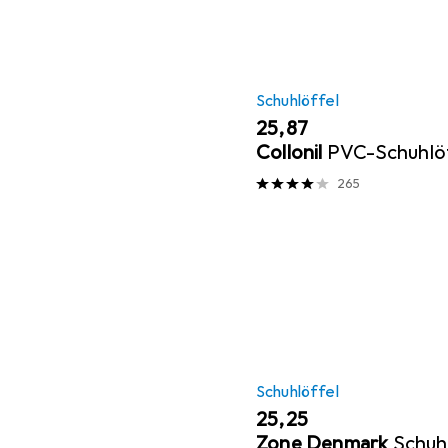
Schuhlöffel
EUR
25,87
Collonil
PVC-Schuhlö
265
Schuhlöffel
EUR
25,25
Zone Denmark
Schuh