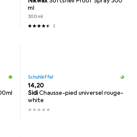
Nikwax
Softshell Proof Spray 300
ml
300 ml
2
Schuhlöffel
EUR
14,20
500ml
Sidi
Chausse-pied universel rouge-
white