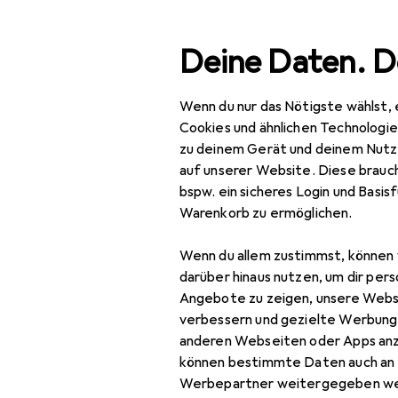
Suche
Deine Daten. D
Wenn du nur das Nötigste wählst, 
Navigation nach Kategorien
Gesamtsortiment
Spo
Gesamtsortiment
Cookies und ähnlichen Technologi
zu deinem Gerät und deinem Nutz
Sport
auf unserer Website. Diese brauch
EU
99
bspw. ein sicheres Login und Basis
Br
Outdoor
Warenkorb zu ermöglichen.
10 
Wandern
Wenn du allem zustimmst, können 
GPS Gerät
darüber hinaus nutzen, um dir pers
Zubehör für
Angebote zu zeigen, unsere Webs
Rucksack
verbessern und gezielte Werbung
anderen Webseiten oder Apps an
Rucksack Zubehör
Hier findest du passendes
können bestimmte Daten auch an 
Stöcke Zubehör
Werbepartner weitergegeben we