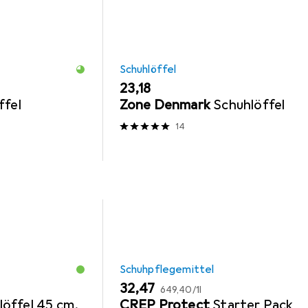
Schuhlöffel
EUR
23,18
ffel
Zone Denmark
Schuhlöffel
14
Schuhpflegemittel
EUR
EUR
32,47
649,40
/
1l
löffel 45 cm,
CREP Protect
Starter Pack