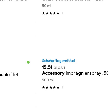
50 ml
1
Schuhpflegemittel
EUR
EUR
15,51
31,02
/
1l
Accessory
Imprägnierspray, 
uhlöffel
500 ml
1