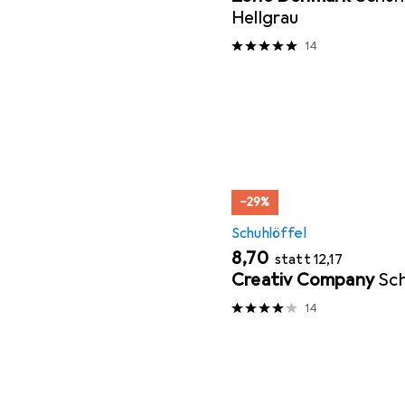
Hellgrau
14
−29%
Schuhlöffel
EUR
EUR
8,70
statt
12,17
Creativ Company
Sch
14