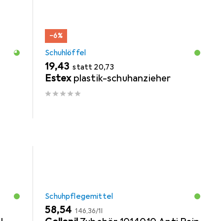
−6%
Schuhlöffel
EUR
EUR
19,43
statt
20,73
Estex
plastik-schuhanzieher
Schuhpflegemittel
EUR
EUR
58,54
146,36
/
1l