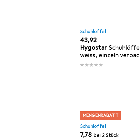
Schuhlöffel
EUR
43,92
Hygostar
Schuhlöffel
weiss, einzeln verpac
Hotels, ergonomisch
komfortables
MENGENRABATT
Schuhlöffel
EUR
7,78
bei 2 Stück