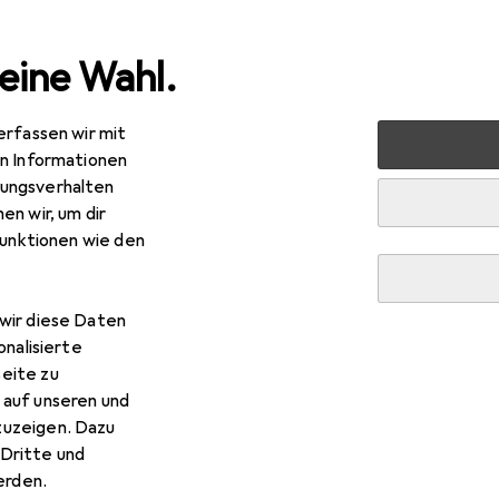
eine Wahl.
erfassen wir mit
rt
Outdoor
Wandern
Wanderschuhe
Brütting Mou
en Informationen
ungsverhalten
en wir, um dir
R
,95
funktionen wie den
ütting
Mount Crillon High
Grössen
wir diese Daten
onalisierte
 Brütting Mount Crillon High
eite zu
 auf unseren und
zuzeigen. Dazu
 Zubehör zum Produkt Brütting Mount Crillon High aus den Kat
Dritte und
rden.