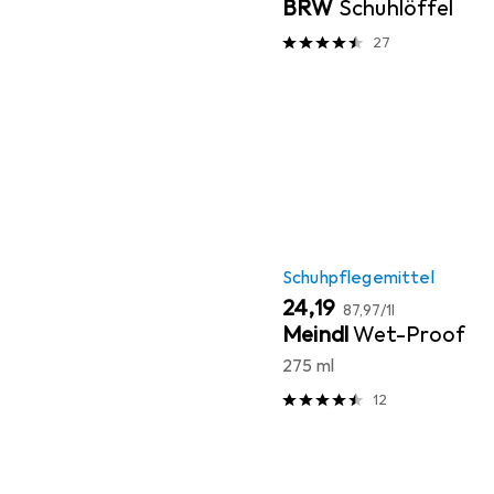
BRW
Schuhlöffel
27
Schuhpflegemittel
EUR
EUR
24,19
87,97
/
1l
Meindl
Wet-Proof
275 ml
12