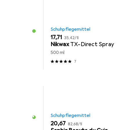
Schuhpflegemittel
EUR
EUR
17,71
35,42
/
1l
Nikwax
TX-Direct Spray
l
500 ml
7
Schuhpflegemittel
EUR
EUR
20,67
82,68
/
1l