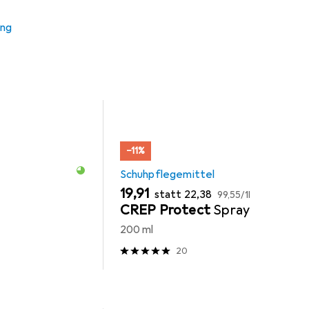
mittel
Schuhlöffel
ung
−11%
Schuhpflegemittel
EUR
EUR
EUR
19,91
statt
22,38
99,55
/
1l
CREP Protect
Spray
200 ml
20