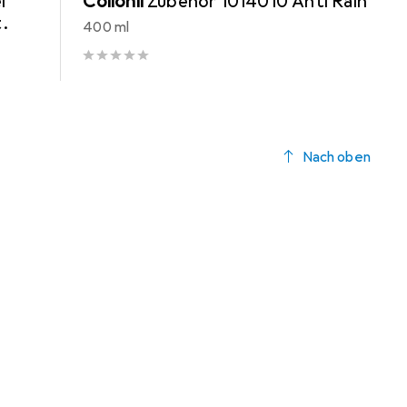
l
Collonil
Zubehör 1014010 Anti Rain
.
400 ml
Nach oben