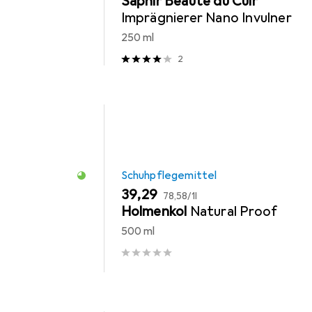
Saphir Beaute du Cuir
Imprägnierer Nano Invulner
250 ml
2
Schuhpflegemittel
EUR
EUR
39,29
78,58
/
1l
Holmenkol
Natural Proof
500 ml