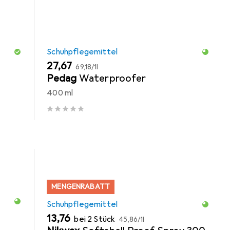
Schuhpflegemittel
EUR
EUR
27,67
69,18
/
1l
Pedag
Waterproofer
400 ml
MENGENRABATT
Schuhpflegemittel
EUR
EUR
13,76
bei 2 Stück
45,86
/
1l