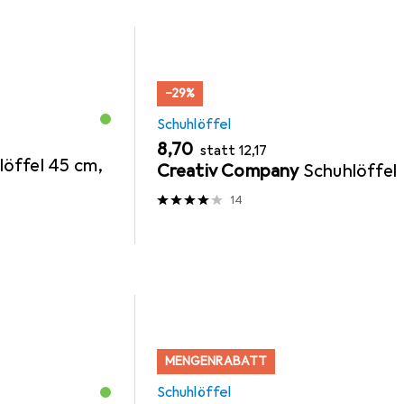
−29%
Schuhlöffel
EUR
EUR
8,70
statt
12,17
löffel 45 cm,
Creativ Company
Schuhlöffel
14
MENGENRABATT
Schuhlöffel