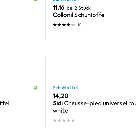
EUR
11,16
bei 2 Stück
Collonil
Schuhlöffel
10
Schuhlöffel
EUR
14,20
ffel
Sidi
Chausse-pied universel ro
white