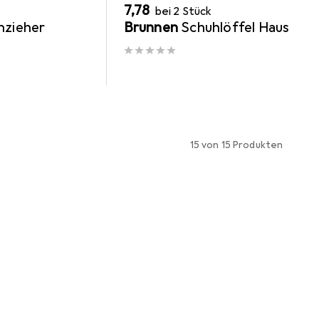
EUR
7,78
bei 2 Stück
nzieher
Brunnen
Schuhlöffel Haus
15 von 15 Produkten