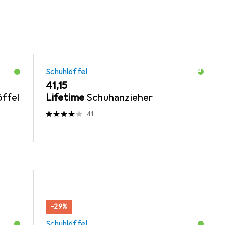
Schuhlöffel
EUR
41,15
öffel
Lifetime
Schuhanzieher
41
−29%
Schuhlöffel