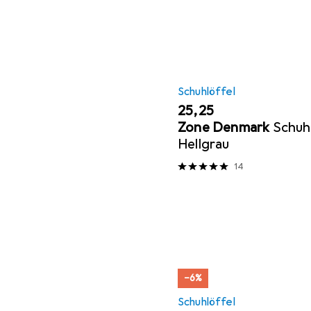
Schuhlöffel
EUR
25,25
Zone Denmark
Schuh
Hellgrau
14
−6%
Schuhlöffel