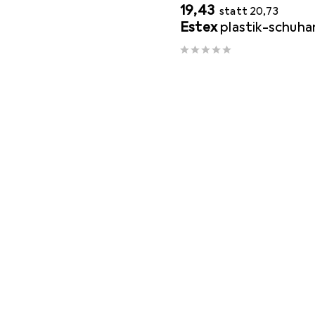
EUR
EUR
19,43
statt
20,73
Estex
plastik-schuha