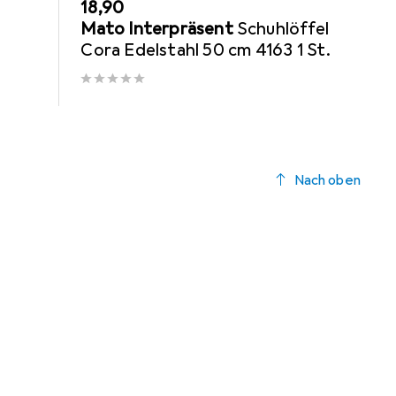
EUR
18,90
Mato Interpräsent
Schuhlöffel
Cora Edelstahl 50 cm 4163 1 St.
Nach oben