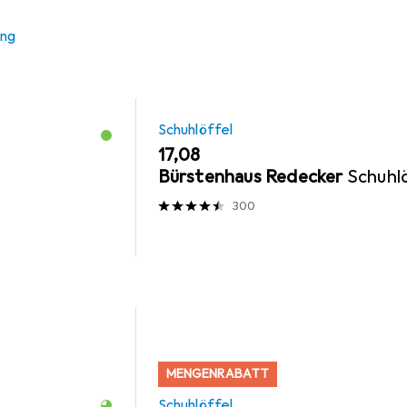
ung
Schuhlöffel
EUR
17,08
Bürstenhaus Redecker
Schuhl
l
300
MENGENRABATT
Schuhlöffel