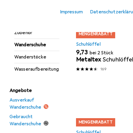
Produktliste
Trinkflasche +
Impressum
Datenschutzerklär
Thermosflasche
Trinkflasche
Zubehör
MENGENRABATT
Schuhlöffel
Wanderschuhe
EUR
9,73
bei 2 Stück
Wanderstöcke
Metaltex
Schuhlöffe
Wasseraufbereitung
169
Angebote
Ausverkauf
Wanderschuhe
Gebraucht
MENGENRABATT
Wanderschuhe
Schuhlöffel