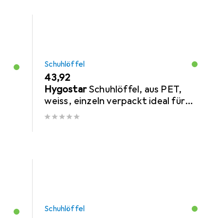
Schuhlöffel
EUR
43,92
Hygostar
Schuhlöffel, aus PET,
weiss, einzeln verpackt ideal für
Hotels, ergonomische Form für
komfortables
Schuhlöffel