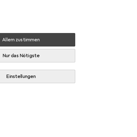
Einstellungen
Kundenkonto
Vergleichslisten
Merklisten
Warenkorb
Anmelden
Allem zustimmen
ortschuhe
Zubehör
Nur das Nötigste
Einstellungen
Schuhlöffel.