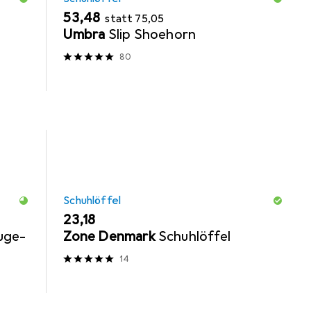
EUR
EUR
53,48
statt
75,05
Umbra
Slip Shoehorn
80
Schuhlöffel
EUR
23,18
uge-
Zone Denmark
Schuhlöffel
14