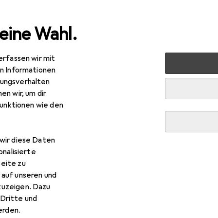
eine Wahl.
erfassen wir mit
rt
Outdoor
Wandern
Wanderschuhe
Brütting Sp
en Informationen
ungsverhalten
R
,95
en wir, um dir
ütting
Sportschuhe
funktionen wie den
38
wir diese Daten
onalisierte
 Brütting Sportschuhe
eite zu
 auf unseren und
zuzeigen. Dazu
 Zubehör zum Produkt Brütting Sportschuhe aus der Kategorie 
Dritte und
rden.