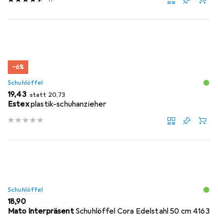
−6%
Schuhlöffel
EUR
EUR
19,43
statt
20,73
Estex
plastik-schuhanzieher
Schuhlöffel
EUR
18,90
Mato Interpräsent
Schuhlöffel Cora Edelstahl 50 cm 4163