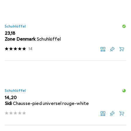
Schuhlöffel
EUR
23,18
Zone Denmark
Schuhlöffel
14
Schuhlöffel
EUR
14,20
Sidi
Chausse-pied universel rouge-white