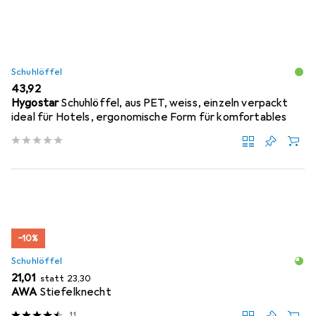
Schuhlöffel
EUR
43,92
Hygostar
Schuhlöffel, aus PET, weiss, einzeln verpackt
ideal für Hotels, ergonomische Form für komfortables
−10%
Schuhlöffel
EUR
EUR
21,01
statt
23,30
AWA
Stiefelknecht
11