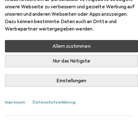
unsere Webseite zu verbessern und gezielte Werbung auf
Hier findest du passendes Zubehör zum Produkt Brütting
unseren und anderen Webseiten oder Apps anzuzeigen.
Sportschuhe aus der Kategorie Schuhlöffel.
Dazu können bestimmte Daten auch an Dritte und
Werbepartner weitergegeben werden.
Relevanz
Produktliste
Allem zustimmen
Nur das Nötigste
MENGENRABATT
Schuhlöffel
Einstellungen
EUR
9,73
bei 2 Stück
Metaltex
Schuhlöffel
Impressum
Datenschutzerklärung
169