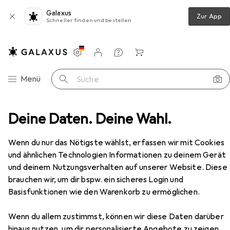
Galaxus
Zur App
Schneller finden und bestellen
Einstellungen
Kundenkonto
Vergleichslisten
Merklisten
Warenkorb
Navigation nach Kategorien
Menü
Suche
Wandern
Deine Daten. Deine Wahl.
Wanderschuhe
Brütting Sportschuhe
Zubehör
EUR
69,95
Wenn du nur das Nötigste wählst, erfassen wir mit Cookies
Brütting
Sportschuhe
und ähnlichen Technologien Informationen zu deinem Gerät
4 Grössen
und deinem Nutzungsverhalten auf unserer Website. Diese
brauchen wir, um dir bspw. ein sicheres Login und
Basisfunktionen wie den Warenkorb zu ermöglichen.
Zubehör für Brütting
Wenn du allem zustimmst, können wir diese Daten darüber
Sportschuhe
hinaus nutzen, um dir personalisierte Angebote zu zeigen,