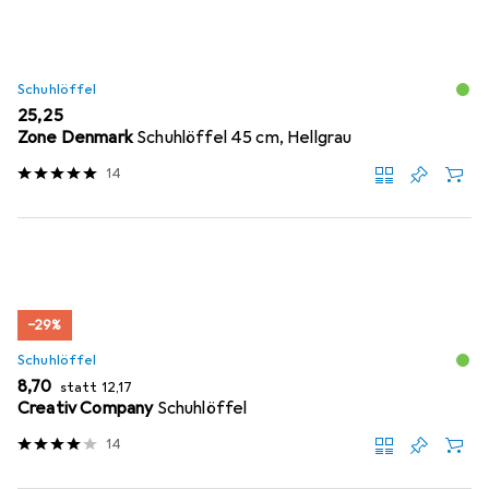
Schuhlöffel
EUR
25,25
Zone Denmark
Schuhlöffel 45 cm, Hellgrau
14
−29%
Schuhlöffel
EUR
EUR
8,70
statt
12,17
Creativ Company
Schuhlöffel
14