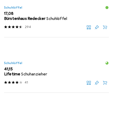
Schuhlöffel
EUR
17,08
Bürstenhaus Redecker
Schuhlöffel
294
Schuhlöffel
EUR
41,15
Lifetime
Schuhanzieher
41