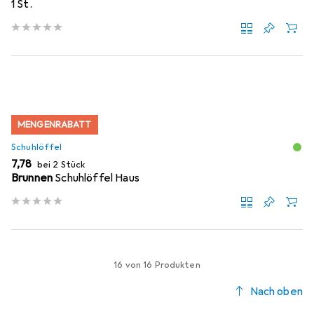
1 St.
MENGENRABATT
Schuhlöffel
EUR
7,78
bei 2 Stück
Brunnen
Schuhlöffel Haus
16 von 16 Produkten
Nach oben