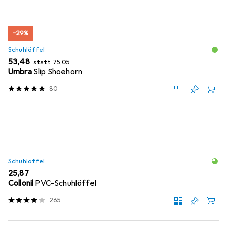
−29%
Schuhlöffel
EUR
EUR
53,48
statt
75,05
Umbra
Slip Shoehorn
80
Schuhlöffel
EUR
25,87
Collonil
PVC-Schuhlöffel
265