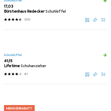
Schuhlöffel
EUR
17,03
Bürstenhaus Redecker
Schuhlöffel
300
Schuhlöffel
EUR
41,15
Lifetime
Schuhanzieher
41
MENGENRABATT