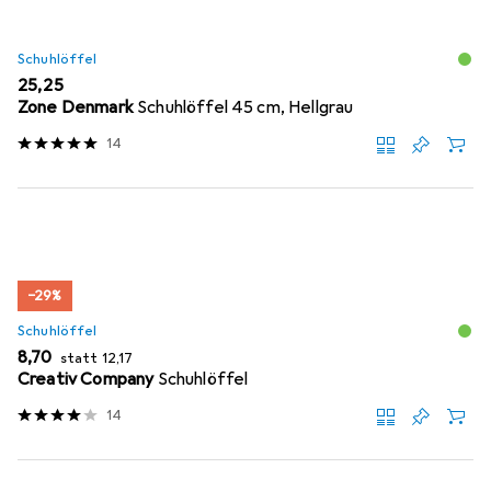
Schuhlöffel
EUR
25,25
Zone Denmark
Schuhlöffel 45 cm, Hellgrau
14
−29%
Schuhlöffel
EUR
EUR
8,70
statt
12,17
Creativ Company
Schuhlöffel
14