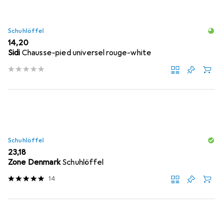
Schuhlöffel
EUR
14,20
Sidi
Chausse-pied universel rouge-white
Schuhlöffel
EUR
23,18
Zone Denmark
Schuhlöffel
14