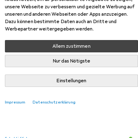
Hier findest du passendes Zubehör zum Produkt Brütting
unsere Webseite zu verbessern und gezielte Werbung auf
Stiefel aus der Kategorie Schuhlöffel.
unseren und anderen Webseiten oder Apps anzuzeigen.
Dazu können bestimmte Daten auch an Dritte und
Relevanz
Werbepartner weitergegeben werden.
Produktliste
Allem zustimmen
Nur das Nötigste
MENGENRABATT
Schuhlöffel
EUR
9,73
bei 2 Stück
Einstellungen
Metaltex
Schuhlöffel
169
Impressum
Datenschutzerklärung