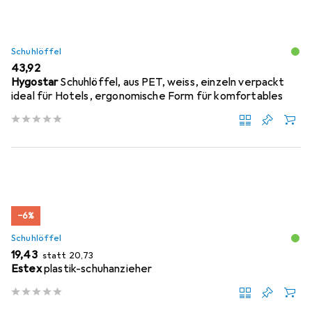
Schuhlöffel
EUR
43,92
Hygostar
Schuhlöffel, aus PET, weiss, einzeln verpackt
ideal für Hotels, ergonomische Form für komfortables
−6%
Schuhlöffel
EUR
EUR
19,43
statt
20,73
Estex
plastik-schuhanzieher