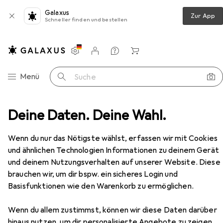
Galaxus
Zur App
Schneller finden und bestellen
Einstellungen
Kundenkonto
Vergleichslisten
Merklisten
Warenkorb
Navigation nach Kategorien
Menü
Suche
oor
Deine Daten. Deine Wahl.
Wandern
Wanderschuhe
Brütting Stiefel
Zubehör
EUR
79,94
Wenn du nur das Nötigste wählst, erfassen wir mit Cookies
Brütting
Stiefel
und ähnlichen Technologien Informationen zu deinem Gerät
12 Grössen
und deinem Nutzungsverhalten auf unserer Website. Diese
brauchen wir, um dir bspw. ein sicheres Login und
Basisfunktionen wie den Warenkorb zu ermöglichen.
Zubehör für Brütting Stiefel
Wenn du allem zustimmst, können wir diese Daten darüber
hinaus nutzen, um dir personalisierte Angebote zu zeigen,