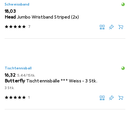
Schweissband
EUR
18,03
Head
Jumbo Wristband Striped (2x)
7
Tischtennisball
EUR
EUR
16,32
5,44
/
1Stk.
Butterfly
Tischtennisbälle *** Weiss - 3 Stk.
3 Stk.
1