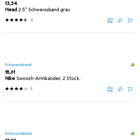
EUR
13,34
Head
2.5" Schweissband grau
6
Schweissband
EUR
18,61
Nike
Swoosh-Armbänder, 2 Stück.
5
Schweissband