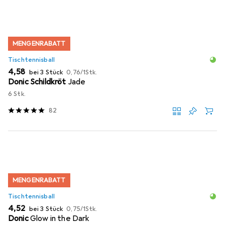
MENGENRABATT
Tischtennisball
EUR
EUR
4,58
bei 3 Stück
0,76
/
1Stk.
Donic Schildkröt
Jade
6 Stk.
82
MENGENRABATT
Tischtennisball
EUR
EUR
4,52
bei 3 Stück
0,75
/
1Stk.
Donic
Glow in the Dark