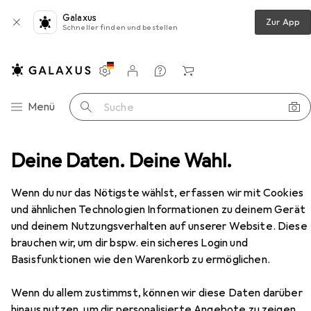
Galaxus
Zur App
Schneller finden und bestellen
Einstellungen
Kundenkonto
Vergleichslisten
Merklisten
Warenkorb
Navigation nach Kategorien
Menü
Suche
Tischtennisschläger
Deine Daten. Deine Wahl.
Donic Schildkröt Top Team 400
Zubehör
Wenn du nur das Nötigste wählst, erfassen wir mit Cookies
und ähnlichen Technologien Informationen zu deinem Gerät
und deinem Nutzungsverhalten auf unserer Website. Diese
EUR
12,09
brauchen wir, um dir bspw. ein sicheres Login und
Donic Schildkröt
Top Team 400
Basisfunktionen wie den Warenkorb zu ermöglichen.
Wenn du allem zustimmst, können wir diese Daten darüber
hinaus nutzen, um dir personalisierte Angebote zu zeigen,