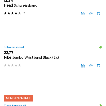
EUR
13,34
Head
Schweissband
7
Schweissband
EUR
22,77
Nike
Jumbo Wristband Black (2x)
MENGENRABATT
Tischtennisball