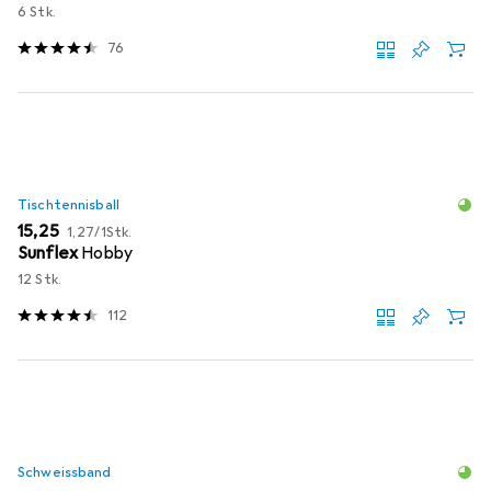
6 Stk.
76
Tischtennisball
EUR
EUR
15,25
1,27
/
1Stk.
Sunflex
Hobby
12 Stk.
112
Schweissband