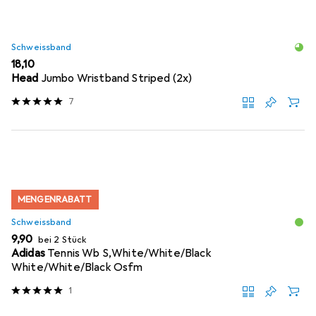
Schweissband
EUR
18,10
Head
Jumbo Wristband Striped (2x)
7
MENGENRABATT
Schweissband
EUR
9,90
bei 2 Stück
Adidas
Tennis Wb S,White/White/Black
White/White/Black Osfm
1