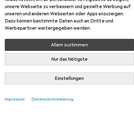
unsere Webseite zu verbessern und gezielte Werbung auf
unseren und anderen Webseiten oder Apps anzuzeigen.
Dazu können bestimmte Daten auch an Dritte und
Zubehör für Donic Schildkröt Top
Werbepartner weitergegeben werden.
Team 400
Allem zustimmen
Hier findest du passendes Zubehör zum Produkt Donic
Schildkröt Top Team 400 aus den Kategorien
Nur das Nötigste
Tischtennisball und Schweissband.
Einstellungen
Beliebt
Tischtennisball
Donic Schildkröt
Schweissban
Impressum
Datenschutzerklärung
Relevanz
Produktliste