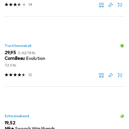
14
Tischtennisball
EUR
EUR
29,95
0,42
/
1Stk.
Cornilleau
Evolution
72 Stk.
12
Schweissband
EUR
19,52
Nike
Swoosh Wristbands