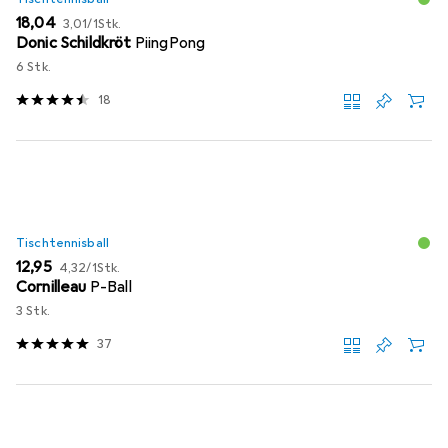
EUR
EUR
18,04
3,01
/
1Stk.
Donic Schildkröt
PiingPong
6 Stk.
18
Tischtennisball
EUR
EUR
12,95
4,32
/
1Stk.
Cornilleau
P-Ball
3 Stk.
37