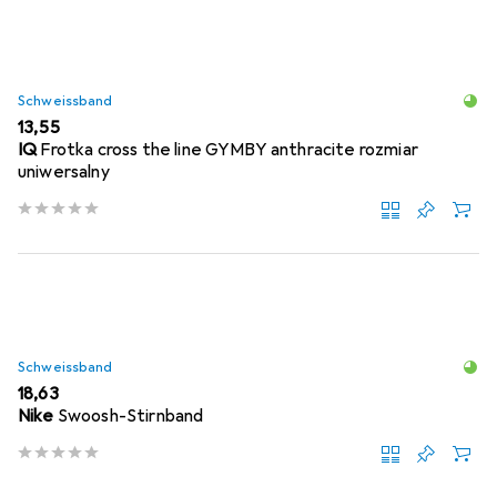
Schweissband
EUR
13,55
IQ
Frotka cross the line GYMBY anthracite rozmiar
uniwersalny
Schweissband
EUR
18,63
Nike
Swoosh-Stirnband