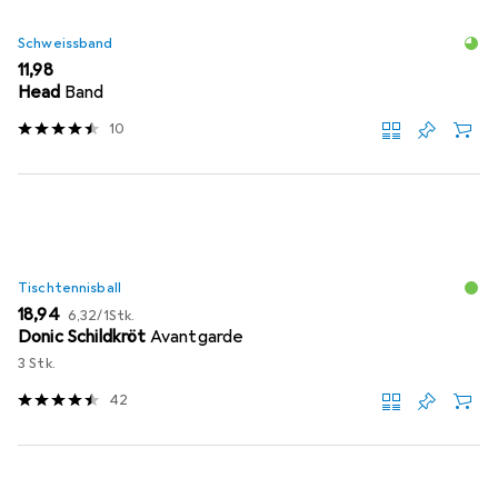
Schweissband
EUR
11,98
Head
Band
10
Tischtennisball
EUR
EUR
18,94
6,32
/
1Stk.
Donic Schildkröt
Avantgarde
3 Stk.
42