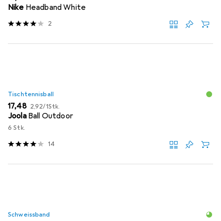
Nike
Headband White
2
Tischtennisball
EUR
EUR
17,48
2,92
/
1Stk.
Joola
Ball Outdoor
6 Stk.
14
Schweissband