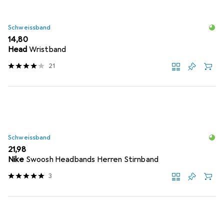
Schweissband
EUR
14,80
Head
Wristband
21
Schweissband
EUR
21,98
Nike
Swoosh Headbands Herren Stirnband
3