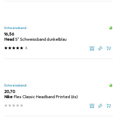
Schweissband
EUR
16,56
Head
5" Schweissband dunkelblau
8
Schweissband
EUR
20,70
Nike
Flex Classic Headband Printed (6x)