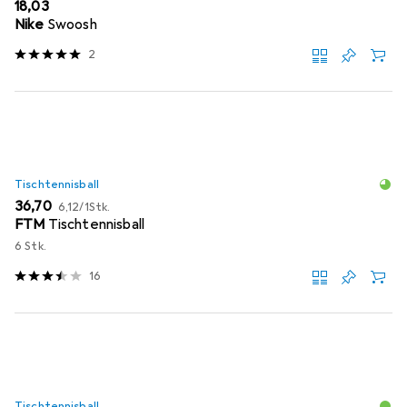
EUR
18,03
Nike
Swoosh
2
Tischtennisball
EUR
EUR
36,70
6,12
/
1Stk.
FTM
Tischtennisball
6 Stk.
16
Tischtennisball