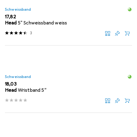
Schweissband
EUR
17,82
Head
5" Schweissband weiss
3
Schweissband
EUR
18,03
Head
Wristband 5“