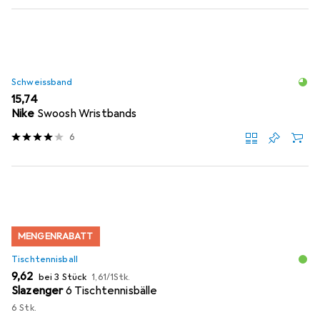
Schweissband
EUR
15,74
Nike
Swoosh Wristbands
6
MENGENRABATT
Tischtennisball
EUR
EUR
9,62
bei 3 Stück
1,61
/
1Stk.
Slazenger
6 Tischtennisbälle
6 Stk.