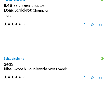
EUR
EUR
8,48
bei 3 Stück
2,83
/
1Stk.
Donic Schildkröt
Champion
3 Stk.
9
Schweissband
EUR
24,15
Nike
Swoosh Doublewide Wristbands
6