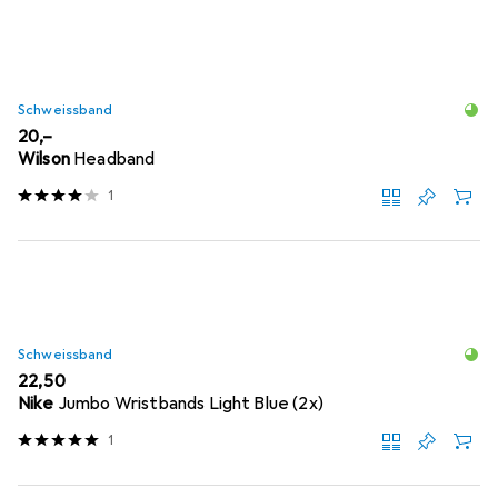
Schweissband
EUR
20,–
Wilson
Headband
1
Schweissband
EUR
22,50
Nike
Jumbo Wristbands Light Blue (2x)
1