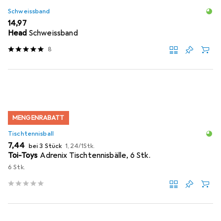
Schweissband
EUR
14,97
Head
Schweissband
8
MENGENRABATT
Tischtennisball
EUR
EUR
7,44
bei 3 Stück
1,24
/
1Stk.
Toi-Toys
Adrenix Tischtennisbälle, 6 Stk.
6 Stk.