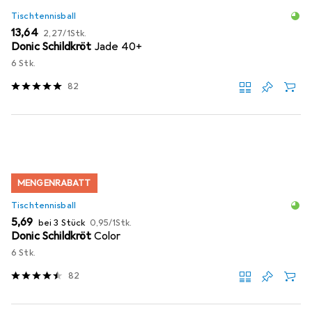
Tischtennisball
EUR
EUR
13,64
2,27
/
1Stk.
Donic Schildkröt
Jade 40+
6 Stk.
82
MENGENRABATT
Tischtennisball
EUR
EUR
5,69
bei 3 Stück
0,95
/
1Stk.
Donic Schildkröt
Color
6 Stk.
82