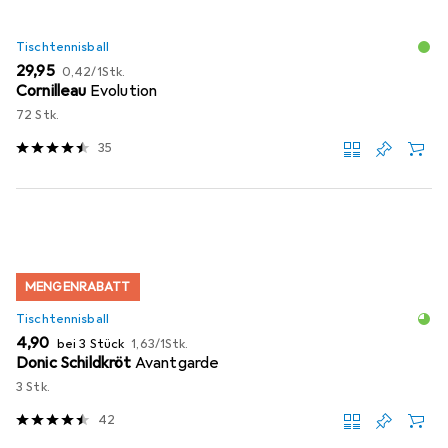
Tischtennisball
EUR
EUR
29,95
0,42
/
1Stk.
Cornilleau
Evolution
72 Stk.
35
MENGENRABATT
Tischtennisball
EUR
EUR
4,90
bei 3 Stück
1,63
/
1Stk.
Donic Schildkröt
Avantgarde
3 Stk.
42