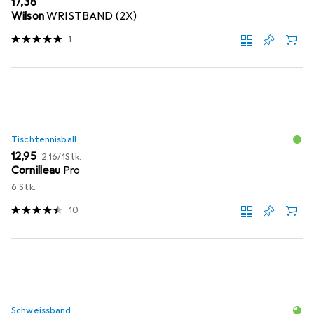
EUR
17,38
Wilson
WRISTBAND (2X)
1
Tischtennisball
EUR
EUR
12,95
2,16
/
1Stk.
Cornilleau
Pro
6 Stk.
10
Schweissband