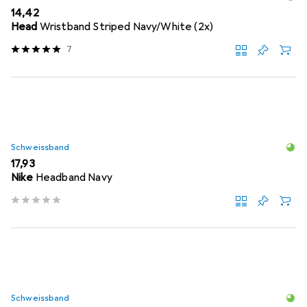
EUR
14,42
Head
Wristband Striped Navy/White (2x)
7
Schweissband
EUR
17,93
Nike
Headband Navy
Schweissband