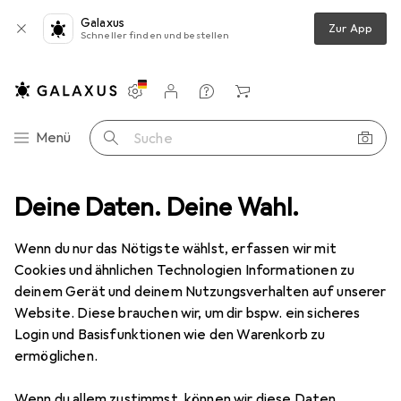
Galaxus
Zur App
Schneller finden und bestellen
Einstellungen
Kundenkonto
Vergleichslisten
Merklisten
Warenkorb
Navigation nach Kategorien
Menü
Suche
Gesamtsortiment
Deine Daten. Deine Wahl.
Sport
Racketsport
Speed Badminton
Speed Badminton
· Crossminton
Wenn du nur das Nötigste wählst, erfassen wir mit
Cookies und ähnlichen Technologien Informationen zu
deinem Gerät und deinem Nutzungsverhalten auf unserer
Produkte
Forum
Website. Diese brauchen wir, um dir bspw. ein sicheres
Login und Basisfunktionen wie den Warenkorb zu
ermöglichen.
Wenn du allem zustimmst, können wir diese Daten