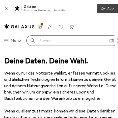
Galaxus
Zur App
Schneller finden und bestellen
Einstellungen
Kundenkonto
Vergleichslisten
Merklisten
Warenkorb
Navigation nach Kategorien
Menü
Suche
ung + Veloantrieb
Deine Daten. Deine Wahl.
Velopedale
Ergotec Superlight
Zubehör
Wenn du nur das Nötigste wählst, erfassen wir mit Cookies
EUR
75,16
und ähnlichen Technologien Informationen zu deinem Gerät
Ergotec
Superlight
und deinem Nutzungsverhalten auf unserer Website. Diese
brauchen wir, um dir bspw. ein sicheres Login und
Basisfunktionen wie den Warenkorb zu ermöglichen.
Zubehör für Ergotec Superlight
Wenn du allem zustimmst, können wir diese Daten darüber
hinaus nutzen, um dir personalisierte Angebote zu zeigen,