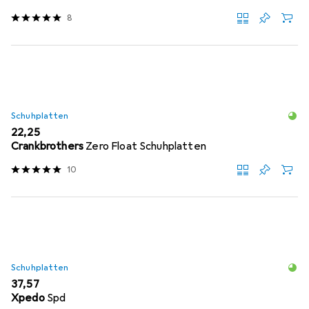
8
Schuhplatten
EUR
22,25
Crankbrothers
Zero Float Schuhplatten
10
Schuhplatten
EUR
37,57
Xpedo
Spd