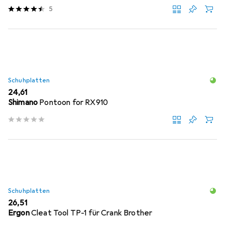
5
Schuhplatten
EUR
24,61
Shimano
Pontoon for RX910
Schuhplatten
EUR
26,51
Ergon
Cleat Tool TP-1 für Crank Brother