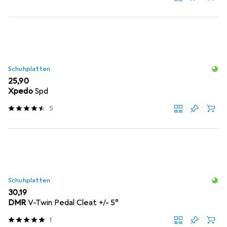
Schuhplatten
EUR
25,90
Xpedo
Spd
5
Schuhplatten
EUR
30,19
DMR
V-Twin Pedal Cleat +/- 5°
1