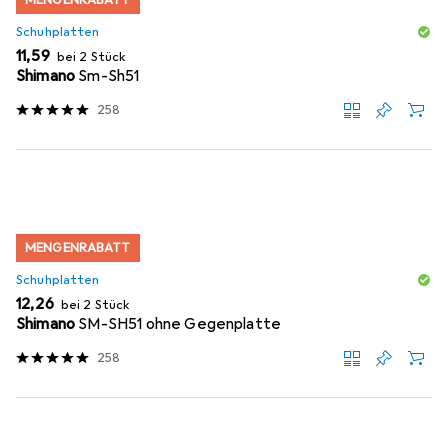
MENGENRABATT
Schuhplatten
EUR
11,59
bei 2 Stück
Shimano
Sm-Sh51
258
MENGENRABATT
Schuhplatten
EUR
12,26
bei 2 Stück
Shimano
SM-SH51 ohne Gegenplatte
258