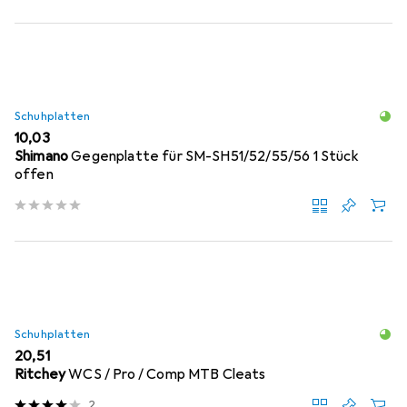
Schuhplatten
EUR
10,03
Shimano
Gegenplatte für SM-SH51/52/55/56 1 Stück
offen
Schuhplatten
EUR
20,51
Ritchey
WCS / Pro / Comp MTB Cleats
2