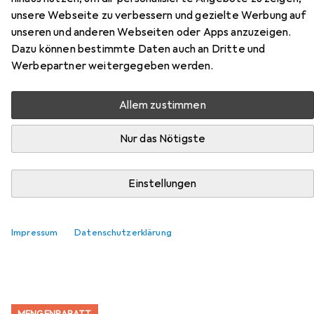
Hier findest du passendes Zubehör zum Produkt Ergotec
unsere Webseite zu verbessern und gezielte Werbung auf
Superlight aus der Kategorie Schuhplatten.
unseren und anderen Webseiten oder Apps anzuzeigen.
Dazu können bestimmte Daten auch an Dritte und
Relevanz
Werbepartner weitergegeben werden.
Produktliste
Allem zustimmen
Nur das Nötigste
MENGENRABATT
Schuhplatten
EUR
8,92
bei 2 Stück
Einstellungen
Shimano
Sm-Sh56
58
Impressum
Datenschutzerklärung