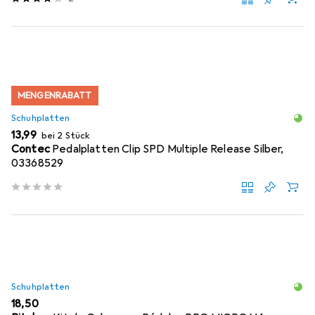
MENGENRABATT
Schuhplatten
EUR
13,99
bei 2 Stück
Contec
Pedalplatten Clip SPD Multiple Release Silber,
03368529
Schuhplatten
EUR
18,50