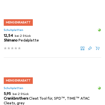
MENGENRABATT
Schuhplatten
EUR
12,54
bei 2 Stück
Shimano
Pedalplatte
MENGENRABATT
Schuhplatten
EUR
5,95
bei 2 Stück
Crankbrothers
Cleat Tool für, SPD™, TIME™ ATAC
Cleats, grey