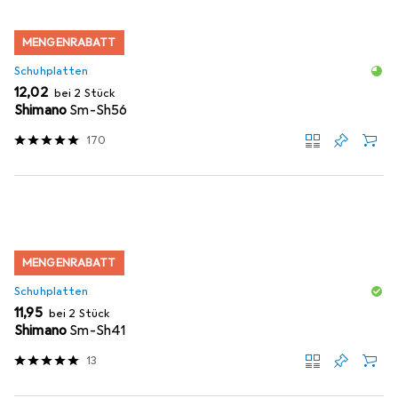
MENGENRABATT
Schuhplatten
EUR
12,02
bei 2 Stück
Shimano
Sm-Sh56
170
MENGENRABATT
Schuhplatten
EUR
11,95
bei 2 Stück
Shimano
Sm-Sh41
13