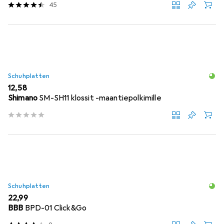
45
Schuhplatten
EUR
12,58
Shimano
SM-SH11 klossit -maantiepolkimille
Schuhplatten
EUR
22,99
BBB
BPD-01 Click&Go