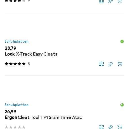
9
Schuhplatten
EUR
23,79
Look
X-Track Easy Cleats
5
Schuhplatten
EUR
26,99
Ergon
Cleat Tool TP1 Sram Time Atac