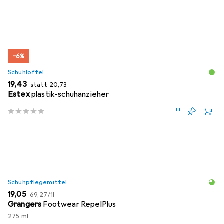
−6%
Schuhlöffel
EUR
EUR
19,43
statt
20,73
Estex
plastik-schuhanzieher
Schuhpflegemittel
EUR
EUR
19,05
69,27
/
1l
Grangers
Footwear RepelPlus
275 ml