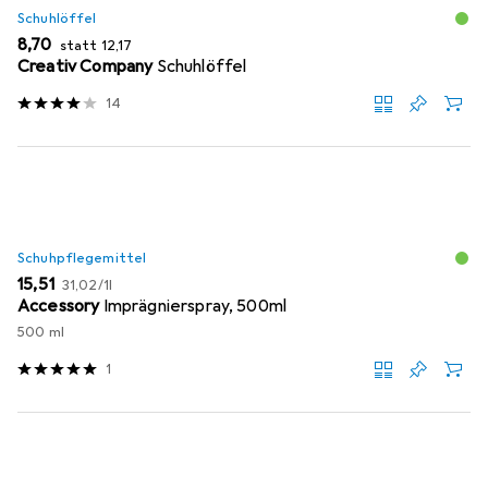
Schuhlöffel
EUR
EUR
8,70
statt
12,17
Creativ Company
Schuhlöffel
14
Schuhpflegemittel
EUR
EUR
15,51
31,02
/
1l
Accessory
Imprägnierspray, 500ml
500 ml
1