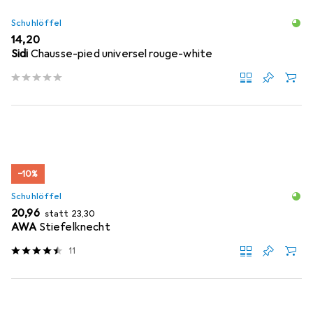
Schuhlöffel
EUR
14,20
Sidi
Chausse-pied universel rouge-white
−10%
Schuhlöffel
EUR
EUR
20,96
statt
23,30
AWA
Stiefelknecht
11