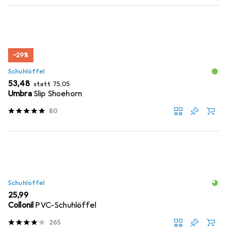
−29%
Schuhlöffel
EUR
EUR
53,48
statt
75,05
Umbra
Slip Shoehorn
80
Schuhlöffel
EUR
25,99
Collonil
PVC-Schuhlöffel
265