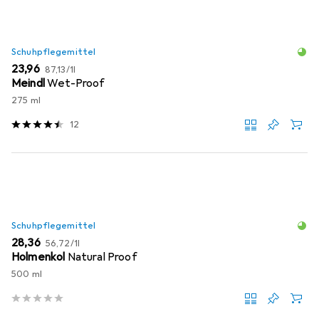
Schuhpflegemittel
EUR
EUR
23,96
87,13
/
1l
Meindl
Wet-Proof
275 ml
12
Schuhpflegemittel
EUR
EUR
28,36
56,72
/
1l
Holmenkol
Natural Proof
500 ml