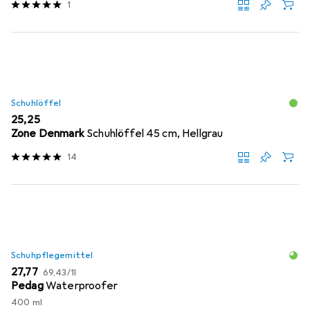
1
Schuhlöffel
EUR
25,25
Zone Denmark
Schuhlöffel 45 cm, Hellgrau
14
Schuhpflegemittel
EUR
EUR
27,77
69,43
/
1l
Pedag
Waterproofer
400 ml