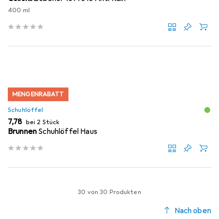
400 ml
MENGENRABATT
Schuhlöffel
EUR
7,78
bei 2 Stück
Brunnen
Schuhlöffel Haus
30 von 30 Produkten
Nach oben