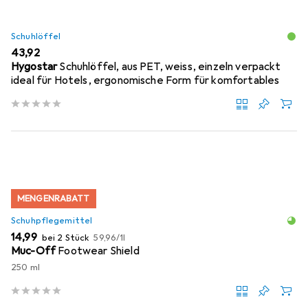
Schuhlöffel
EUR
43,92
Hygostar
Schuhlöffel, aus PET, weiss, einzeln verpackt
ideal für Hotels, ergonomische Form für komfortables
MENGENRABATT
Schuhpflegemittel
EUR
EUR
14,99
bei 2 Stück
59,96
/
1l
Muc-Off
Footwear Shield
250 ml