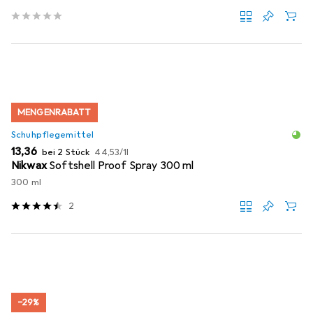
MENGENRABATT
Schuhpflegemittel
EUR
EUR
13,36
bei 2 Stück
44,53
/
1l
Nikwax
Softshell Proof Spray 300 ml
300 ml
2
−29%