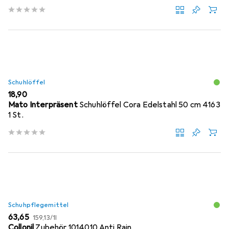
Schuhlöffel
EUR
18,90
Mato Interpräsent
Schuhlöffel Cora Edelstahl 50 cm 4163
1 St.
Schuhpflegemittel
EUR
EUR
63,65
159,13
/
1l
Collonil
Zubehör 1014010 Anti Rain