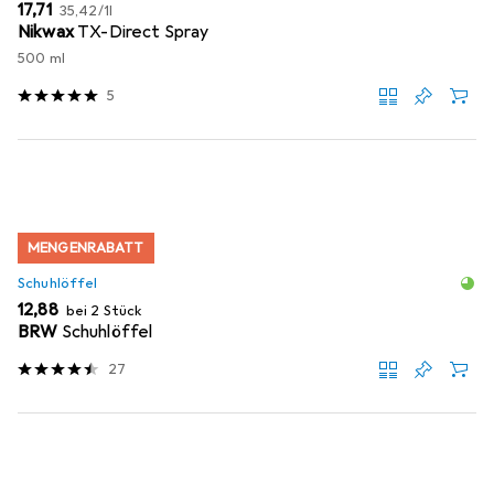
EUR
EUR
17,71
35,42
/
1l
Nikwax
TX-Direct Spray
500 ml
5
MENGENRABATT
Schuhlöffel
EUR
12,88
bei 2 Stück
BRW
Schuhlöffel
27