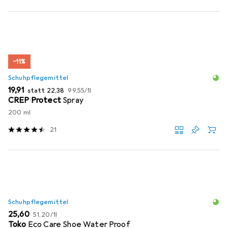
−11%
Schuhpflegemittel
EUR
EUR
EUR
19,91
statt
22,38
99,55
/
1l
CREP Protect
Spray
200 ml
21
Schuhpflegemittel
EUR
EUR
25,60
51,20
/
1l
Toko
Eco Care Shoe Water Proof