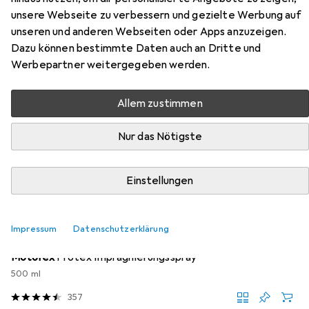
unsere Webseite zu verbessern und gezielte Werbung auf
Hier findest du passendes Zubehör zum Produkt Haglöfs
unseren und anderen Webseiten oder Apps anzuzeigen.
L.i.m Low Proof Eco Schuhe aus den Kategorien
Dazu können bestimmte Daten auch an Dritte und
Schuhpflegemittel und Schuhlöffel.
Werbepartner weitergegeben werden.
Beliebt
Schuhpflegemittel
Schuhlöffel
Allem zustimmen
Nur das Nötigste
Relevanz
Produktliste
Einstellungen
Schuhpflegemittel
Impressum
Datenschutzerklärung
EUR
EUR
21,94
43,88
/
1l
Motorex
Protex Imprägnierungsspray
500 ml
357