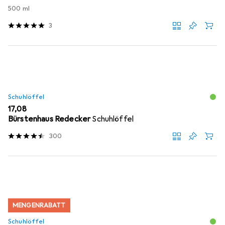
500 ml
3
Schuhlöffel
EUR
17,08
Bürstenhaus Redecker
Schuhlöffel
300
MENGENRABATT
Schuhlöffel