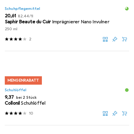
Schuhpflegemittel
EUR
EUR
20,61
82,44
/
1l
Saphir Beaute du Cuir
Imprägnierer Nano Invulner
250 ml
2
MENGENRABATT
Schuhlöffel
EUR
9,37
bei 2 Stück
Collonil
Schuhlöffel
10