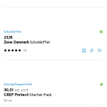
Schuhlöffel
EUR
23,18
Zone Denmark
Schuhlöffel
14
Schuhpflegemittel
EUR
EUR
30,51
610,20
/
1l
CREP Protect
Starter Pack
50 ml