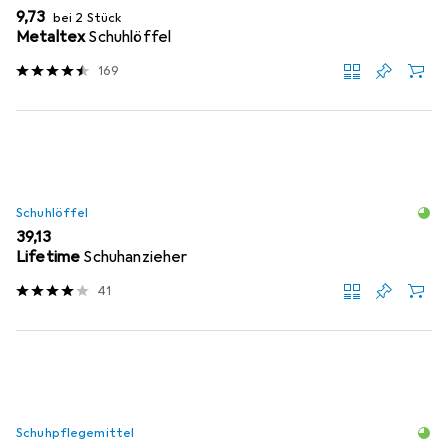
EUR
9,73
bei 2 Stück
Metaltex
Schuhlöffel
169
Schuhlöffel
EUR
39,13
Lifetime
Schuhanzieher
41
Schuhpflegemittel