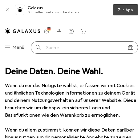
Galaxus
Zur App
Schneller finden und bestellen
Einstellungen
Kundenkonto
Vergleichslisten
Merklisten
Warenkorb
Navigation nach Kategorien
Menü
Suche
Wanderschuhe
Deine Daten. Deine Wahl.
Haglöfs L.i.m Low Proof Eco Schuhe
Zubehör
EUR
111,10
Wenn du nur das Nötigste wählst, erfassen wir mit Cookies
Haglöfs
L.i.m Low Proof Eco Schuhe
und ähnlichen Technologien Informationen zu deinem Gerät
38.5
und deinem Nutzungsverhalten auf unserer Website. Diese
brauchen wir, um dir bspw. ein sicheres Login und
Basisfunktionen wie den Warenkorb zu ermöglichen.
Zubehör für Haglöfs L.i.m Low
Proof Eco Schuhe
Wenn du allem zustimmst, können wir diese Daten darüber
hinaus nutzen, um dir personalisierte Angebote zu zeigen,