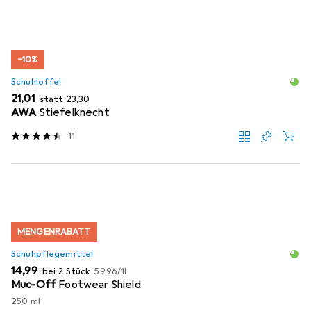
−10%
Schuhlöffel
EUR
EUR
21,01
statt
23,30
AWA
Stiefelknecht
11
MENGENRABATT
Schuhpflegemittel
EUR
EUR
14,99
bei 2 Stück
59,96
/
1l
Muc-Off
Footwear Shield
250 ml