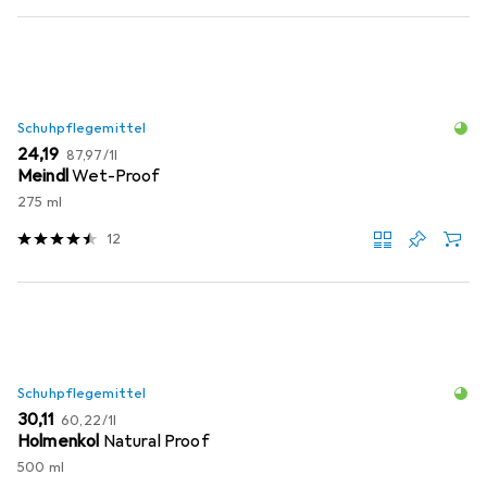
Schuhpflegemittel
EUR
EUR
24,19
87,97
/
1l
Meindl
Wet-Proof
275 ml
12
Schuhpflegemittel
EUR
EUR
30,11
60,22
/
1l
Holmenkol
Natural Proof
500 ml