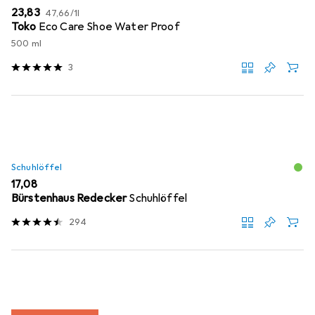
EUR
EUR
23,83
47,66
/
1l
Toko
Eco Care Shoe Water Proof
500 ml
3
Schuhlöffel
EUR
17,08
Bürstenhaus Redecker
Schuhlöffel
294