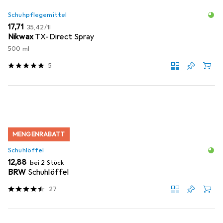
Schuhpflegemittel
EUR
EUR
17,71
35,42
/
1l
Nikwax
TX-Direct Spray
500 ml
5
MENGENRABATT
Schuhlöffel
EUR
12,88
bei 2 Stück
BRW
Schuhlöffel
27