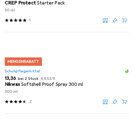
CREP Protect
Starter Pack
50 ml
1
MENGENRABATT
Schuhpflegemittel
EUR
EUR
13,36
bei 2 Stück
44,53
/
1l
Nikwax
Softshell Proof Spray 300 ml
300 ml
2