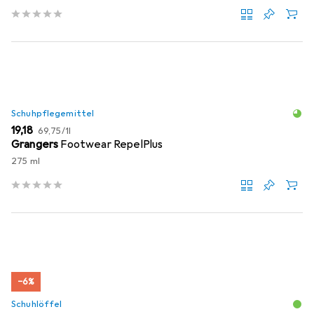
Schuhpflegemittel
EUR
EUR
19,18
69,75
/
1l
Grangers
Footwear RepelPlus
275 ml
−6%
Schuhlöffel