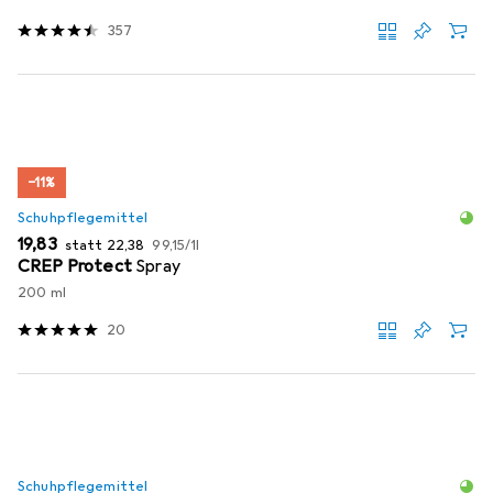
357
−11%
Schuhpflegemittel
EUR
EUR
EUR
19,83
statt
22,38
99,15
/
1l
CREP Protect
Spray
200 ml
20
Schuhpflegemittel