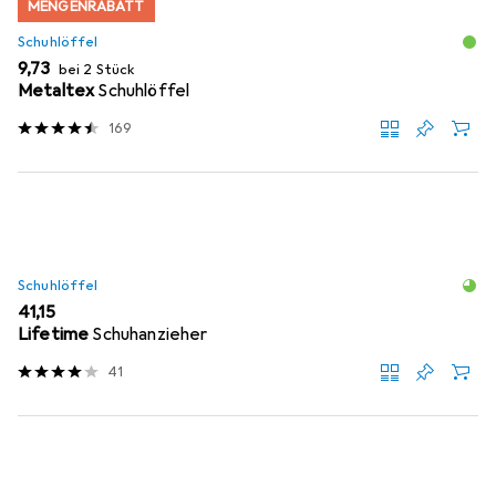
MENGENRABATT
Schuhlöffel
EUR
9,73
bei 2 Stück
Metaltex
Schuhlöffel
169
Schuhlöffel
EUR
41,15
Lifetime
Schuhanzieher
41