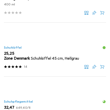
400 ml
Schuhlöffel
EUR
25,25
Zone Denmark
Schuhlöffel 45 cm, Hellgrau
14
Schuhpflegemittel
EUR
EUR
32,47
649,40
/
1l