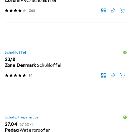
Collonil
PVC-Schuhlöffel
265
Schuhlöffel
EUR
23,18
Zone Denmark
Schuhlöffel
14
Schuhpflegemittel
EUR
EUR
27,04
67,60
/
1l
Pedag
Waterproofer