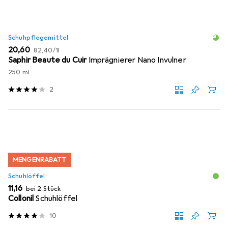
Schuhpflegemittel
EUR
EUR
20,60
82,40
/
1l
Saphir Beaute du Cuir
Imprägnierer Nano Invulner
250 ml
2
MENGENRABATT
Schuhlöffel
EUR
11,16
bei 2 Stück
Collonil
Schuhlöffel
10