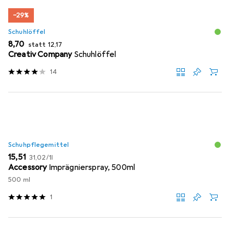
−29%
Schuhlöffel
EUR
EUR
8,70
statt
12,17
Creativ Company
Schuhlöffel
14
Schuhpflegemittel
EUR
EUR
15,51
31,02
/
1l
Accessory
Imprägnierspray, 500ml
500 ml
1