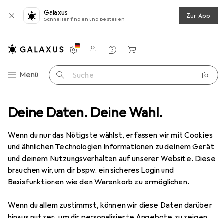
Galaxus
Zur App
Schneller finden und bestellen
Einstellungen
Kundenkonto
Vergleichslisten
Merklisten
Warenkorb
Navigation nach Kategorien
Menü
Suche
ndern
Deine Daten. Deine Wahl.
Wanderschuhe
Hanwag Alaska GTX Schuhe
Zubehör
Wenn du nur das Nötigste wählst, erfassen wir mit Cookies
EUR
323,95
und ähnlichen Technologien Informationen zu deinem Gerät
Hanwag
Alaska GTX Schuhe
und deinem Nutzungsverhalten auf unserer Website. Diese
5 Grössen
brauchen wir, um dir bspw. ein sicheres Login und
Basisfunktionen wie den Warenkorb zu ermöglichen.
Wenn du allem zustimmst, können wir diese Daten darüber
Zubehör für Hanwag Alaska GTX
hinaus nutzen, um dir personalisierte Angebote zu zeigen,