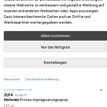
Schuhe
unsere Webseite zu verbessern und gezielte Werbung auf
unseren und anderen Webseiten oder Apps anzuzeigen.
Dazu können bestimmte Daten auch an Dritte und
Hier findest du passendes Zubehör zum Produkt Hanwag
Werbepartner weitergegeben werden.
Alaska GTX Schuhe aus den Kategorien
Schuhpflegemittel und Schuhlöffel.
Allem zustimmen
Beliebt
Schuhpflegemittel
Schuhlöffel
Nur das Nötigste
Relevanz
Einstellungen
Produktliste
Impressum
Datenschutzerklärung
Schuhpflegemittel
EUR
EUR
21,94
43,88
/
1l
Motorex
Protex Imprägnierungsspray
500 ml