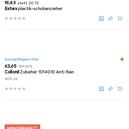
EUR
EUR
19,43
statt
20,73
Estex
plastik-schuhanzieher
Schuhpflegemittel
EUR
EUR
63,65
159,13
/
1l
Collonil
Zubehör 1014010 Anti Rain
400 ml
MENGENRABATT