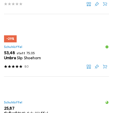
−29%
Schuhlöffel
EUR
EUR
53,48
statt
75,05
Umbra
Slip Shoehorn
80
Schuhlöffel
EUR
25,87