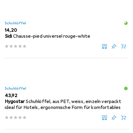
Schuhlöffel
EUR
14,20
Sidi
Chausse-pied universel rouge-white
Schuhlöffel
EUR
43,92
Hygostar
Schuhlöffel, aus PET, weiss, einzeln verpackt
ideal für Hotels, ergonomische Form für komfortables