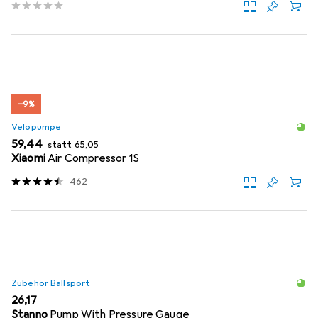
−9%
Velopumpe
EUR
EUR
59,44
statt
65,05
Xiaomi
Air Compressor 1S
462
Zubehör Ballsport
EUR
26,17
Stanno
Pump With Pressure Gauge