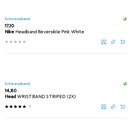
Schweissband
EUR
17,10
Nike
Headband Reversible Pink White
Schweissband
EUR
14,80
Head
WRISTBAND STRIPED (2X)
7