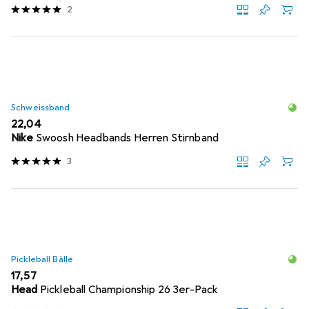
2
Schweissband
EUR
22,04
Nike
Swoosh Headbands Herren Stirnband
3
Pickleball Bälle
EUR
17,57
Head
Pickleball Championship 26 3er-Pack