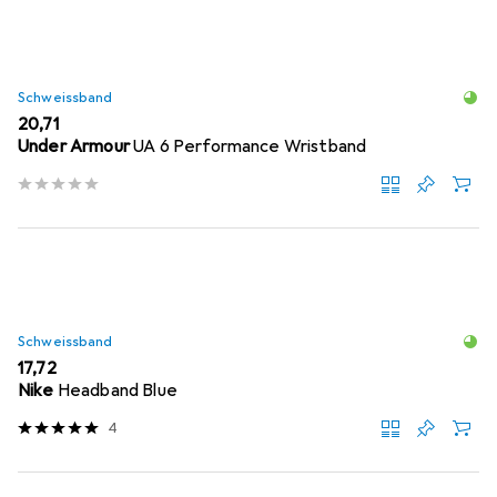
Schweissband
EUR
20,71
Under Armour
UA 6 Performance Wristband
Schweissband
EUR
17,72
Nike
Headband Blue
4