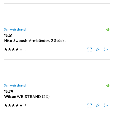
Schweissband
EUR
18,61
Nike
Swoosh-Armbänder, 2 Stück.
5
Schweissband
EUR
18,79
Wilson
WRISTBAND (2X)
1