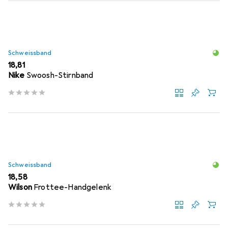
Schweissband
EUR
18,81
Nike
Swoosh-Stirnband
Schweissband
EUR
18,58
Wilson
Frottee-Handgelenk