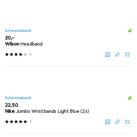
Schweissband
EUR
20,–
Wilson
Headband
1
Schweissband
EUR
22,50
Nike
Jumbo Wristbands Light Blue (2x)
1