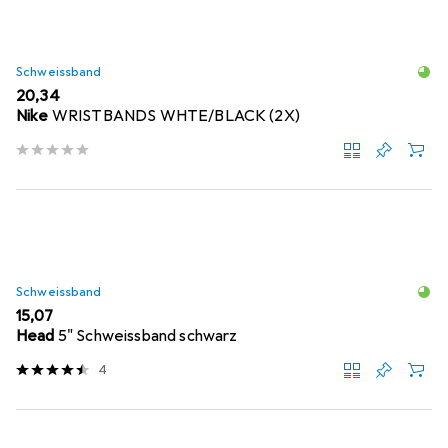
Schweissband
EUR
20,34
Nike
WRISTBANDS WHTE/BLACK (2X)
Schweissband
EUR
15,07
Head
5" Schweissband schwarz
4