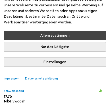
unsere Webseite zu verbessern und gezielte Werbung auf
Pickleball Paddle
unseren und anderen Webseiten oder Apps anzuzeigen.
Dazu können bestimmte Daten auch an Dritte und
Hier findest du passendes Zubehör zum Produkt Joola
Werbepartner weitergegeben werden.
Essentials Pickleball Paddle aus den Kategorien
Schweissband und Pickleball Bälle.
Allem zustimmen
Nur das Nötigste
Beliebt
Schweissband
Pickleball Bälle
Zubehör Pickleb
Relevanz
Einstellungen
Produktliste
Impressum
Datenschutzerklärung
Schweissband
EUR
17,76
Nike
Swoosh