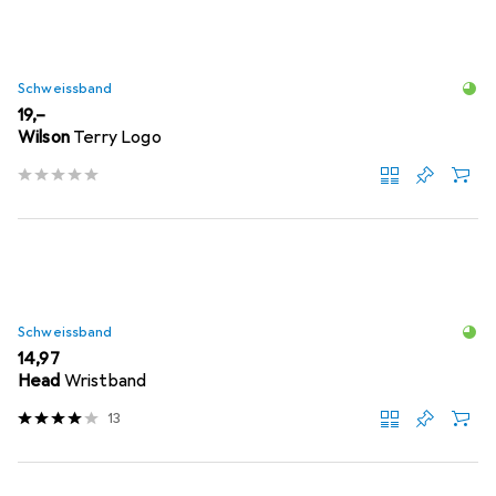
Schweissband
EUR
19,–
Wilson
Terry Logo
Schweissband
EUR
14,97
Head
Wristband
13