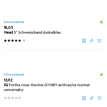
Schweissband
EUR
18,03
Head
5" Schweissband dunkelblau
8
Schweissband
EUR
13,92
IQ
Frotka cross the line GYMBY anthracite rozmiar
uniwersalny