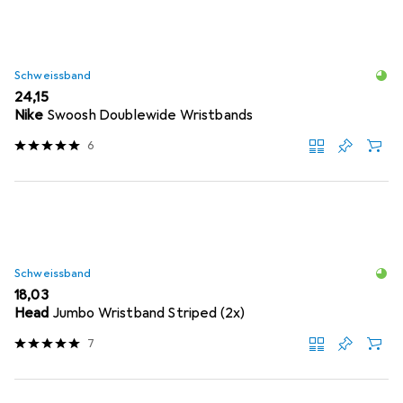
Schweissband
EUR
24,15
Nike
Swoosh Doublewide Wristbands
6
Schweissband
EUR
18,03
Head
Jumbo Wristband Striped (2x)
7