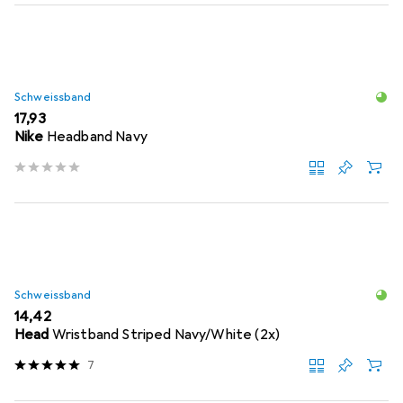
Schweissband
EUR
17,93
Nike
Headband Navy
Schweissband
EUR
14,42
Head
Wristband Striped Navy/White (2x)
7