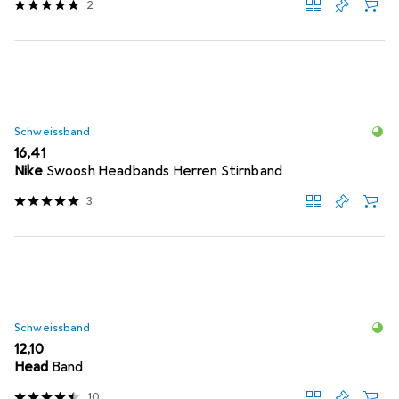
2
Schweissband
EUR
16,41
Nike
Swoosh Headbands Herren Stirnband
3
Schweissband
EUR
12,10
Head
Band
10