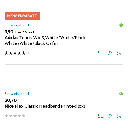
MENGENRABATT
Schweissband
EUR
9,90
bei 2 Stück
Adidas
Tennis Wb S,White/White/Black
White/White/Black Osfm
1
Schweissband
EUR
20,70
Nike
Flex Classic Headband Printed (6x)