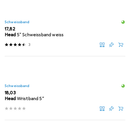
Schweissband
EUR
17,82
Head
5" Schweissband weiss
3
Schweissband
EUR
18,03
Head
Wristband 5“