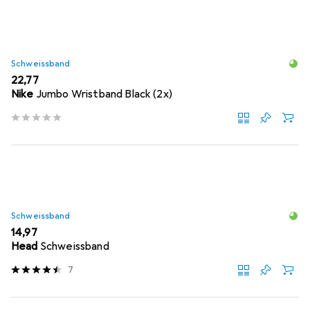
Schweissband
EUR
22,77
Nike
Jumbo Wristband Black (2x)
Schweissband
EUR
14,97
Head
Schweissband
7