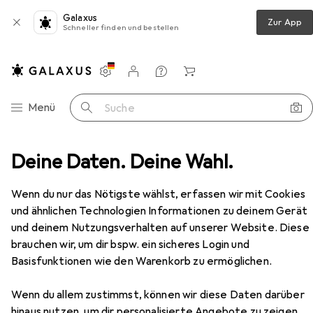
Galaxus
Zur App
Schneller finden und bestellen
Einstellungen
Kundenkonto
Vergleichslisten
Merklisten
Warenkorb
Navigation nach Kategorien
Menü
Suche
Pickleball Schläger
Deine Daten. Deine Wahl.
Joola Essentials Pickleball Paddle
Zubehör
Wenn du nur das Nötigste wählst, erfassen wir mit Cookies
und ähnlichen Technologien Informationen zu deinem Gerät
EUR
67,48
Joola
Essentials Pickleball Paddle
und deinem Nutzungsverhalten auf unserer Website. Diese
brauchen wir, um dir bspw. ein sicheres Login und
Basisfunktionen wie den Warenkorb zu ermöglichen.
Wenn du allem zustimmst, können wir diese Daten darüber
Zubehör für Joola Essentials
hinaus nutzen, um dir personalisierte Angebote zu zeigen,