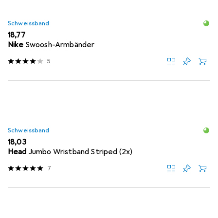
Schweissband
EUR
18,77
Nike
Swoosh-Armbänder
5
Schweissband
EUR
18,03
Head
Jumbo Wristband Striped (2x)
7