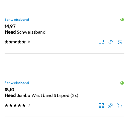
Schweissband
EUR
14,97
Head
Schweissband
8
Schweissband
EUR
18,10
Head
Jumbo Wristband Striped (2x)
7