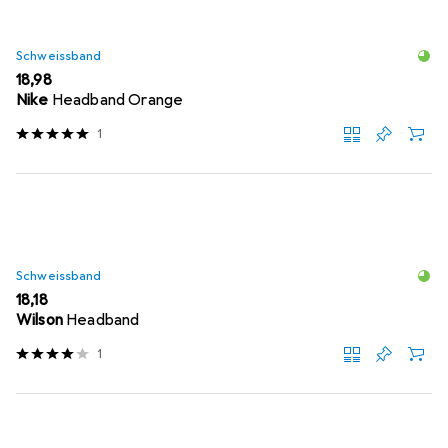
Schweissband
EUR
18,98
Nike
Headband Orange
1
Schweissband
EUR
18,18
Wilson
Headband
1