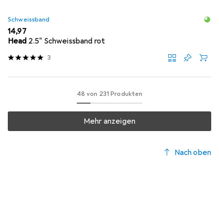
Schweissband
EUR
14,97
Head
2.5" Schweissband rot
3
48 von 231 Produkten
Mehr anzeigen
Nach oben