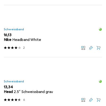
Schweissband
EUR
16,13
Nike
Headband White
2
Schweissband
EUR
13,34
Head
2.5" Schweissband grau
6