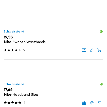
Schweissband
EUR
19,58
Nike
Swoosh Wristbands
5
Schweissband
EUR
17,66
Nike
Headband Blue
4