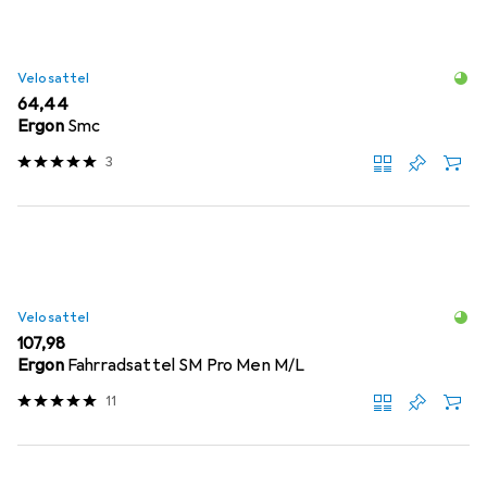
Velosattel
EUR
64,44
Ergon
Smc
3
Velosattel
EUR
107,98
Ergon
Fahrradsattel SM Pro Men M/L
11