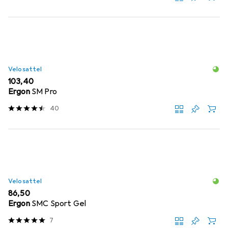
Velosattel
EUR
103,40
Ergon
SM Pro
40
Velosattel
EUR
86,50
Ergon
SMC Sport Gel
7