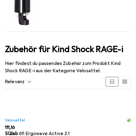
Zubehör für Kind Shock RAGE-i
Hier findest du passendes Zubehör zum Produkt Kind
Shock RAGE-i aus der Kategorie Velosattel.
Relevanz
Produktliste
Velosattel
EUR
111,16
SQlab
611 Ergowave Active 2.1