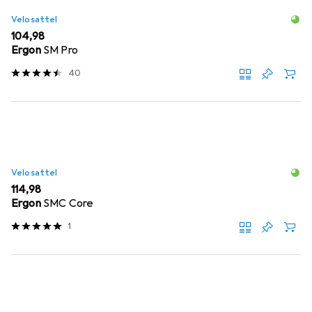
Velosattel
EUR
104,98
Ergon
SM Pro
40
Velosattel
EUR
114,98
Ergon
SMC Core
1