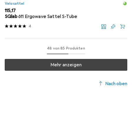
Velosattel
EUR
115,17
SQlab
611 Ergowave Sattel S-Tube
4
48 von 85 Produkten
Mehr anzeigen
Nach oben