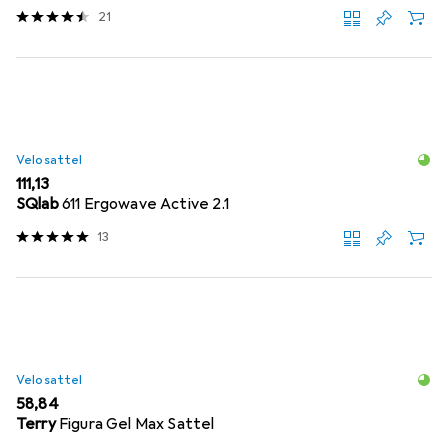
21
Velosattel
EUR
111,13
SQlab
611 Ergowave Active 2.1
13
Velosattel
EUR
58,84
Terry
Figura Gel Max Sattel