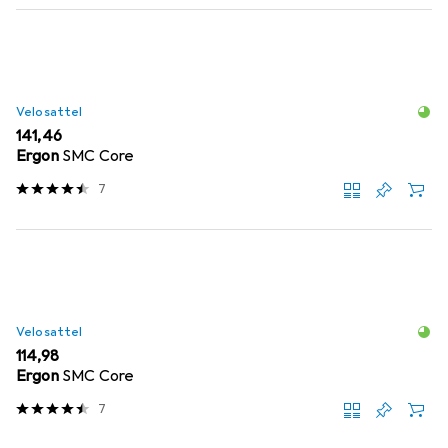
Velosattel
EUR
141,46
Ergon
SMC Core
7
Velosattel
EUR
114,98
Ergon
SMC Core
7