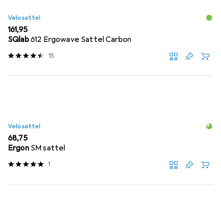
Velosattel
EUR
161,95
SQlab
612 Ergowave Sattel Carbon
15
Velosattel
EUR
68,75
Ergon
SM sattel
1