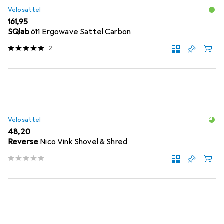
Velosattel
EUR
161,95
SQlab
611 Ergowave Sattel Carbon
2
Velosattel
EUR
48,20
Reverse
Nico Vink Shovel & Shred