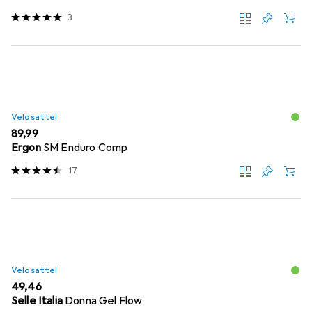
3
Velosattel
EUR
89,99
Ergon
SM Enduro Comp
17
Velosattel
EUR
49,46
Selle Italia
Donna Gel Flow