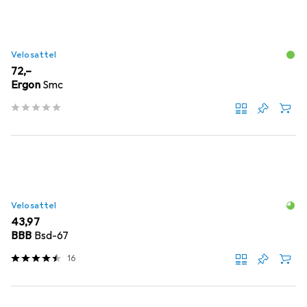
Velosattel
EUR
72,–
Ergon
Smc
Velosattel
EUR
43,97
BBB
Bsd-67
16