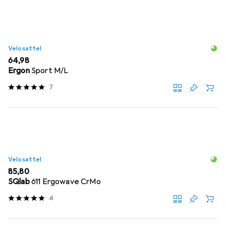
Velosattel
EUR
64,98
Ergon
Sport M/L
7
Velosattel
EUR
85,80
SQlab
611 Ergowave CrMo
4