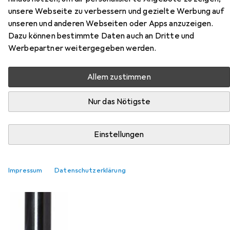
unsere Webseite zu verbessern und gezielte Werbung auf
unseren und anderen Webseiten oder Apps anzuzeigen.
Dazu können bestimmte Daten auch an Dritte und
Werbepartner weitergegeben werden.
Allem zustimmen
EUR
167,69
Kind Shock
RAGE-i
31.60 mm
Nur das Nötigste
Einstellungen
Impressum
Datenschutzerklärung