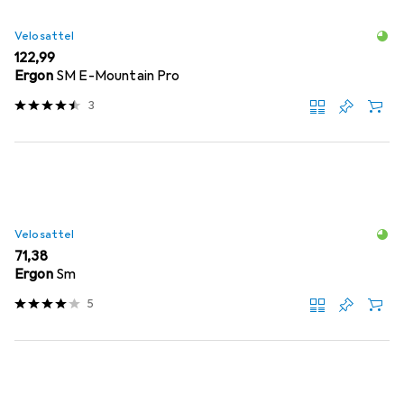
Velosattel
EUR
122,99
Ergon
SM E-Mountain Pro
3
Velosattel
EUR
71,38
Ergon
Sm
5