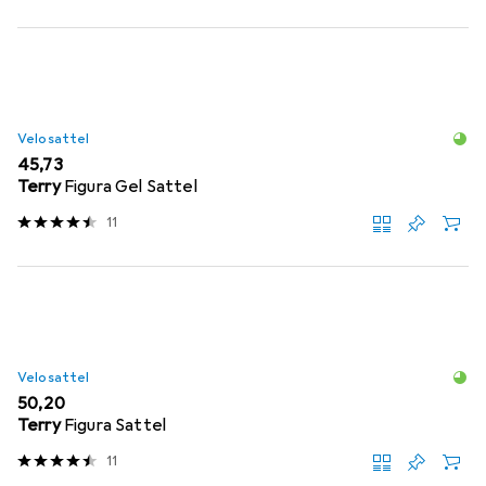
Velosattel
EUR
45,73
Terry
Figura Gel Sattel
11
Velosattel
EUR
50,20
Terry
Figura Sattel
11