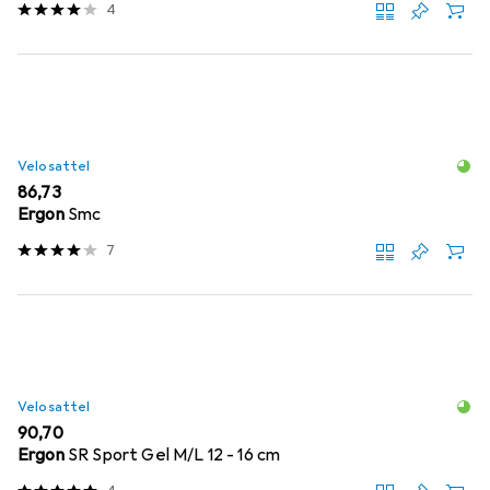
4
Velosattel
EUR
86,73
Ergon
Smc
7
Velosattel
EUR
90,70
Ergon
SR Sport Gel M/L 12 - 16 cm