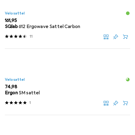
Velosattel
EUR
161,95
SQlab
612 Ergowave Sattel Carbon
11
Velosattel
EUR
74,98
Ergon
SM sattel
1