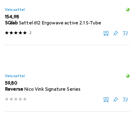
Velosattel
EUR
154,98
SQlab
Sattel 612 Ergowave active 2.1 S-Tube
2
Velosattel
EUR
59,80
Reverse
Nico Vink Signature Series