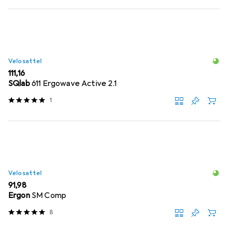
Velosattel
EUR
111,16
SQlab
611 Ergowave Active 2.1
1
Velosattel
EUR
91,98
Ergon
SM Comp
8