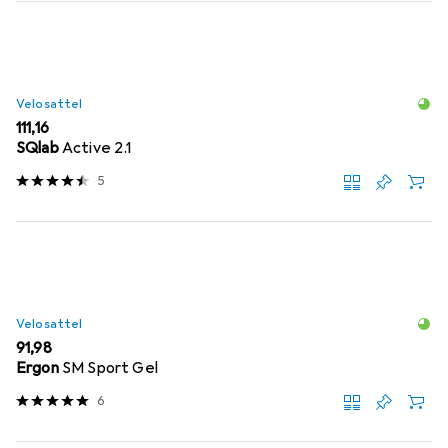
Velosattel
EUR
111,16
SQlab
Active 2.1
5
Velosattel
EUR
91,98
Ergon
SM Sport Gel
6