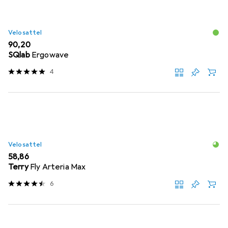
Velosattel
EUR
90,20
SQlab
Ergowave
4
Velosattel
EUR
58,86
Terry
Fly Arteria Max
6