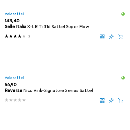
Velosattel
EUR
143,40
Selle Italia
X-LR Ti 316 Sattel Super Flow
3
Velosattel
EUR
56,90
Reverse
Nico Vink-Signature Series Sattel