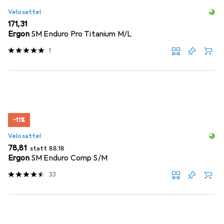
Velosattel
EUR
171,31
Ergon
SM Enduro Pro Titanium M/L
1
−11%
Velosattel
EUR
EUR
78,81
statt
88,18
Ergon
SM Enduro Comp S/M
33