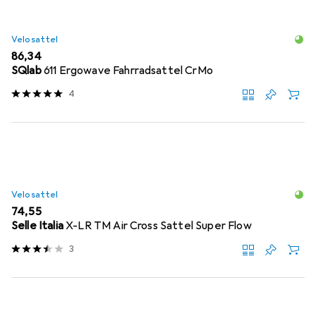
Velosattel
EUR
86,34
SQlab
611 Ergowave Fahrradsattel CrMo
4
Velosattel
EUR
74,55
Selle Italia
X-LR TM Air Cross Sattel Super Flow
3