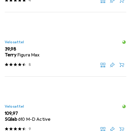
4
Velosattel
EUR
39,98
Terry
Figura Max
8
Velosattel
EUR
109,97
SQlab
610 M-D Active
9