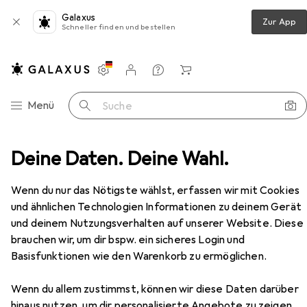
Galaxus
Zur App
Schneller finden und bestellen
Einstellungen
Kundenkonto
Vergleichslisten
Merklisten
Warenkorb
Navigation nach Kategorien
Menü
Suche
Sattel + Zubehör
Deine Daten. Deine Wahl.
Sattelstütze
Kind Shock RAGE-i
Zubehör
Wenn du nur das Nötigste wählst, erfassen wir mit Cookies
und ähnlichen Technologien Informationen zu deinem Gerät
und deinem Nutzungsverhalten auf unserer Website. Diese
brauchen wir, um dir bspw. ein sicheres Login und
Basisfunktionen wie den Warenkorb zu ermöglichen.
Wenn du allem zustimmst, können wir diese Daten darüber
hinaus nutzen, um dir personalisierte Angebote zu zeigen,