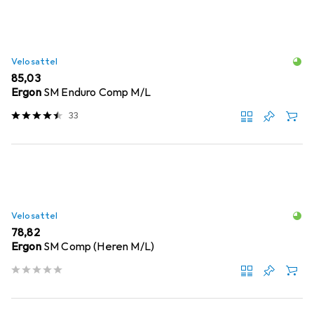
Velosattel
EUR
85,03
Ergon
SM Enduro Comp M/L
33
Velosattel
EUR
78,82
Ergon
SM Comp (Heren M/L)