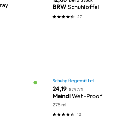
bei 2 Stück
ray
BRW
Schuhlöffel
27
Schuhpflegemittel
EUR
EUR
24,19
87,97
/
1l
Meindl
Wet-Proof
275 ml
12