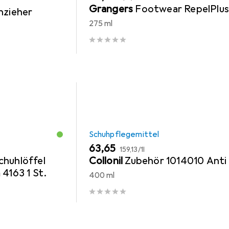
Grangers
Footwear RepelPlu
nzieher
275 ml
Schuhpflegemittel
EUR
EUR
63,65
159,13
/
1l
chuhlöffel
Collonil
Zubehör 1014010 Anti 
4163 1 St.
400 ml