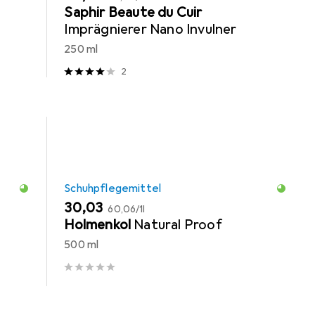
Saphir Beaute du Cuir
Imprägnierer Nano Invulner
250 ml
2
Schuhpflegemittel
EUR
EUR
30,03
60,06
/
1l
Holmenkol
Natural Proof
500 ml