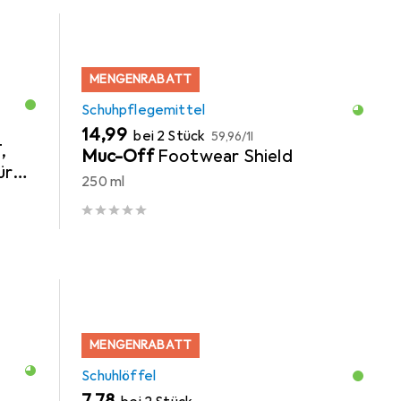
MENGENRABATT
Schuhpflegemittel
EUR
EUR
14,99
bei 2 Stück
59,96
/
1l
,
Muc-Off
Footwear Shield
ür
250 ml
ür
MENGENRABATT
Schuhlöffel
EUR
7,78