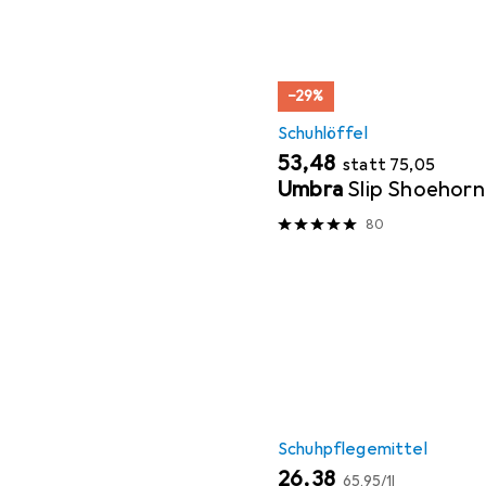
−29%
Schuhlöffel
EUR
EUR
53,48
statt
75,05
Umbra
Slip Shoehorn
80
Schuhpflegemittel
EUR
EUR
26,38
65,95
/
1l