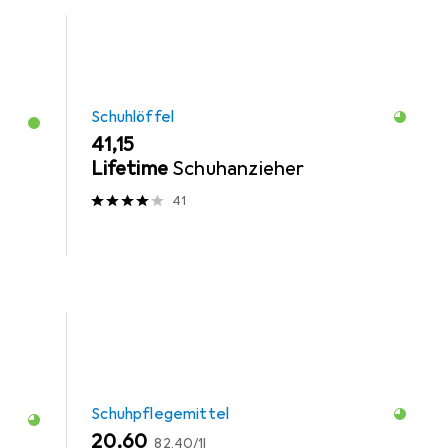
Schuhlöffel
EUR
41,15
Lifetime
Schuhanzieher
41
Schuhpflegemittel
EUR
EUR
20,60
82,40
/
1l