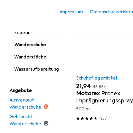
Trinkflasche +
Beliebt
Schuhpflege
Impressum
Datenschutzerklär
Thermosflasche
Trinkflasche
Sortieren nach
:
Relevanz
Zubehör
Produktliste
Wanderschuhe
Wanderstöcke
Wasseraufbereitung
Schuhpflegemittel
EUR
EUR
21,94
43,88
/
1l
Angebote
Motorex
Protex
Imprägnierungsspray
Ausverkauf
Wanderschuhe
500 ml
Gebraucht
357
Wanderschuhe