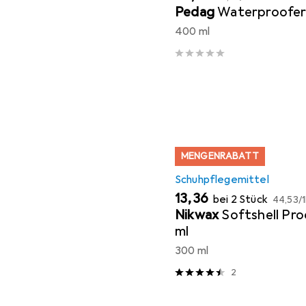
Pedag
Waterproofe
400 ml
MENGENRABATT
Schuhpflegemittel
EUR
EUR
13,36
bei 2 Stück
44,53
/
1
Nikwax
Softshell Pr
ml
300 ml
2