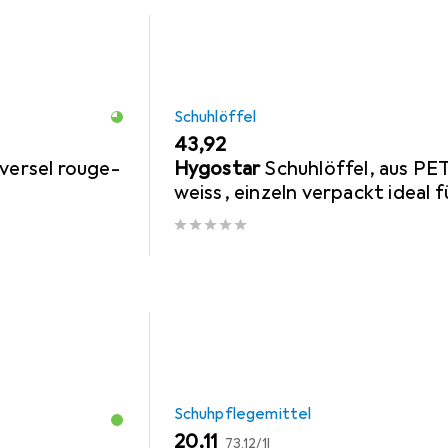
Schuhlöffel
EUR
43,92
versel rouge-
Hygostar
Schuhlöffel, aus PET
weiss, einzeln verpackt ideal f
Hotels, ergonomische Form f
komfortables
Schuhpflegemittel
EUR
EUR
20,11
73,12
/
1l