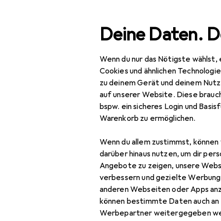
Suche
Deine Daten. D
Wenn du nur das Nötigste wählst, 
Navigation nach Kategorien
Gesamtsortiment
Spo
Gesamtsortiment
Cookies und ähnlichen Technologi
zu deinem Gerät und deinem Nutz
Sport
auf unserer Website. Diese brauch
EU
59
bspw. ein sicheres Login und Basis
Outdoor
Li
Warenkorb zu ermöglichen.
12 
Wandern
Wenn du allem zustimmst, können 
GPS Gerät
darüber hinaus nutzen, um dir pers
Angebote zu zeigen, unsere Webs
Rucksack
Zubehör für
verbessern und gezielte Werbung
anderen Webseiten oder Apps an
Rucksack Zubehör
können bestimmte Daten auch an 
Hier findest du passendes
Stöcke Zubehör
Werbepartner weitergegeben we