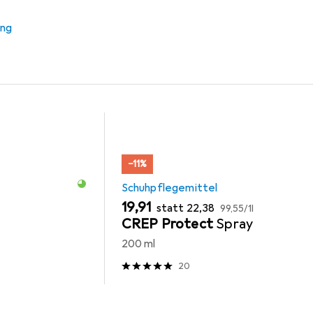
mittel
Schuhlöffel
ung
−11%
Schuhpflegemittel
EUR
EUR
EUR
19,91
statt
22,38
99,55
/
1l
CREP Protect
Spray
200 ml
20