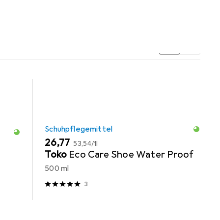
Schuhpflegemittel
EUR
EUR
26,77
53,54
/
1l
Toko
Eco Care Shoe Water Proof
500 ml
3