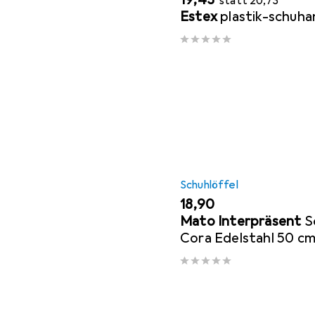
statt
20,73
Estex
plastik-schuha
Schuhlöffel
EUR
18,90
Mato Interpräsent
S
Cora Edelstahl 50 cm 