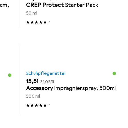
 cm,
CREP Protect
Starter Pack
50 ml
1
Schuhpflegemittel
EUR
EUR
15,51
31,02
/
1l
Accessory
Imprägnierspray, 500ml
500 ml
1