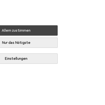
Einstellungen
Kundenkonto
Vergleichslisten
Merklisten
Warenkorb
Anmelden
Allem zustimmen
igh
Zubehör
Nur das Nötigste
Einstellungen
hpflegemittel und Schuhlöffel.