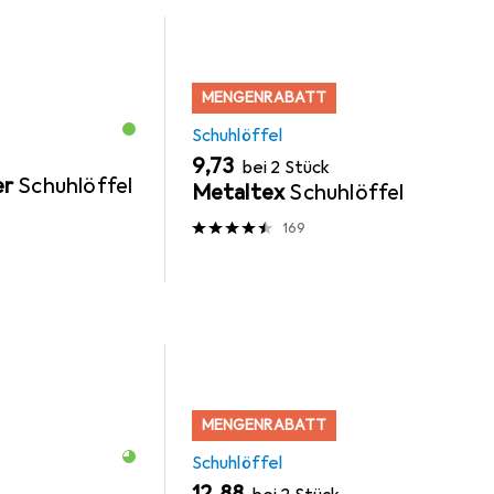
MENGENRABATT
Schuhlöffel
EUR
9,73
bei 2 Stück
er
Schuhlöffel
Metaltex
Schuhlöffel
169
MENGENRABATT
Schuhlöffel
EUR
12,88