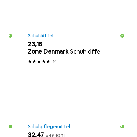
Schuhlöffel
EUR
23,18
Zone Denmark
Schuhlöffel
14
Schuhpflegemittel
EUR
EUR
32,47
649,40
/
1l