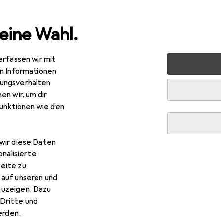
eine Wahl.
erfassen wir mit
rt
Outdoor
Wandern
Wanderschuhe
Lico Eagar H
en Informationen
ungsverhalten
en wir, um dir
R
,95
funktionen wie den
co
Eagar High
Grössen
wir diese Daten
onalisierte
eite zu
 Lico Eagar High
 auf unseren und
zuzeigen. Dazu
Dritte und
 Zubehör zum Produkt Lico Eagar High aus den Kategorien Schu
rden.