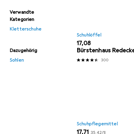
Verwandte
Kategorien
Kletterschuhe
Schuhlöffel
EUR
17,08
Bürstenhaus Redeck
Dazugehörig
Sohlen
300
Schuhpflegemittel
EUR
EUR
17,71
35,42
/
1l