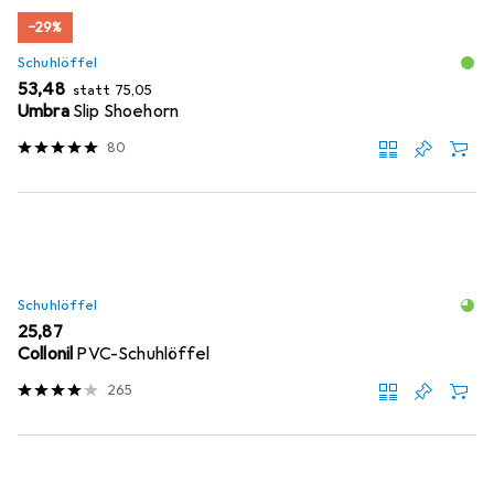
−29%
Schuhlöffel
EUR
EUR
53,48
statt
75,05
Umbra
Slip Shoehorn
80
Schuhlöffel
EUR
25,87
Collonil
PVC-Schuhlöffel
265