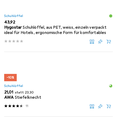
Schuhlöffel
EUR
43,92
Hygostar
Schuhlöffel, aus PET, weiss, einzeln verpackt
ideal für Hotels, ergonomische Form für komfortables
−10%
Schuhlöffel
EUR
EUR
21,01
statt
23,30
AWA
Stiefelknecht
11