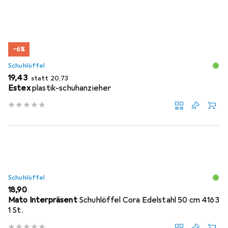
−6%
Schuhlöffel
EUR
EUR
19,43
statt
20,73
Estex
plastik-schuhanzieher
Schuhlöffel
EUR
18,90
Mato Interpräsent
Schuhlöffel Cora Edelstahl 50 cm 4163
1 St.