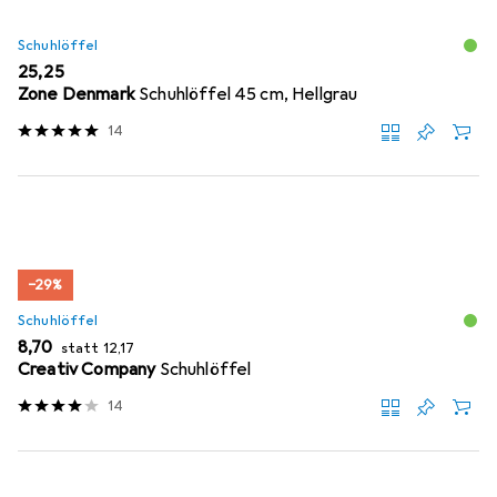
Schuhlöffel
EUR
25,25
Zone Denmark
Schuhlöffel 45 cm, Hellgrau
14
−29%
Schuhlöffel
EUR
EUR
8,70
statt
12,17
Creativ Company
Schuhlöffel
14