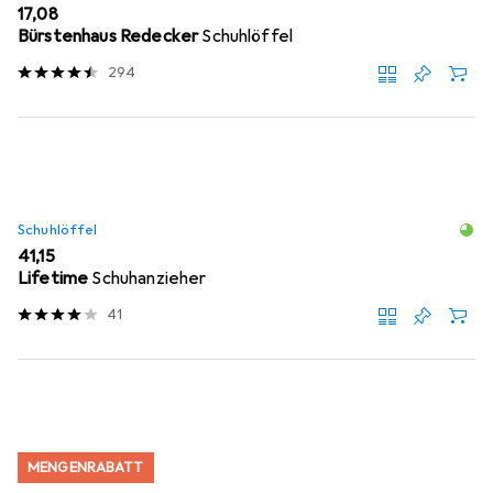
EUR
17,08
Bürstenhaus Redecker
Schuhlöffel
294
Schuhlöffel
EUR
41,15
Lifetime
Schuhanzieher
41
MENGENRABATT