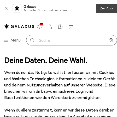
Galaxus
Zur App
Schneller finden und bestellen
Einstellungen
Kundenkonto
Vergleichslisten
Merklisten
Warenkorb
Navigation nach Kategorien
Menü
Suche
utdoor
Deine Daten. Deine Wahl.
Wandern
Wanderschuhe
Lico Fremont
Zubehör
EUR
39,95
Wenn du nur das Nötigste wählst, erfassen wir mit Cookies
Lico
Fremont
und ähnlichen Technologien Informationen zu deinem Gerät
16 Grössen
und deinem Nutzungsverhalten auf unserer Website. Diese
brauchen wir, um dir bspw. ein sicheres Login und
Basisfunktionen wie den Warenkorb zu ermöglichen.
Zubehör für Lico Fremont
Wenn du allem zustimmst, können wir diese Daten darüber
hinaus nutzen, um dir personalisierte Angebote zu zeigen,