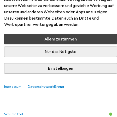
Hier findest du passendes Zubehör zum Produkt Lico
unsere Webseite zu verbessern und gezielte Werbung auf
Fremont aus der Kategorie Schuhlöffel.
unseren und anderen Webseiten oder Apps anzuzeigen.
Relevanz
Dazu können bestimmte Daten auch an Dritte und
Werbepartner weitergegeben werden.
Produktliste
Allem zustimmen
MENGENRABATT
Nur das Nötigste
Schuhlöffel
EUR
9,73
bei 2 Stück
Metaltex
Schuhlöffel
Einstellungen
169
Impressum
Datenschutzerklärung
Schuhlöffel