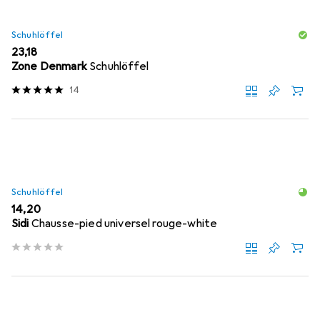
Schuhlöffel
EUR
23,18
Zone Denmark
Schuhlöffel
14
Schuhlöffel
EUR
14,20
Sidi
Chausse-pied universel rouge-white