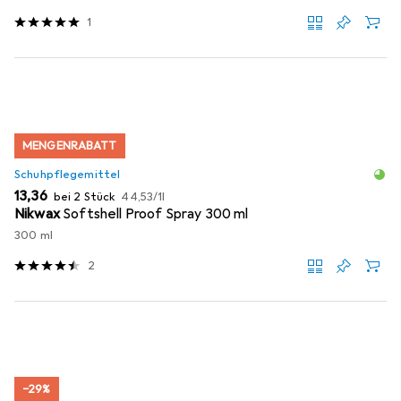
1
MENGENRABATT
Schuhpflegemittel
EUR
EUR
13,36
bei 2 Stück
44,53
/
1l
Nikwax
Softshell Proof Spray 300 ml
300 ml
2
−29%