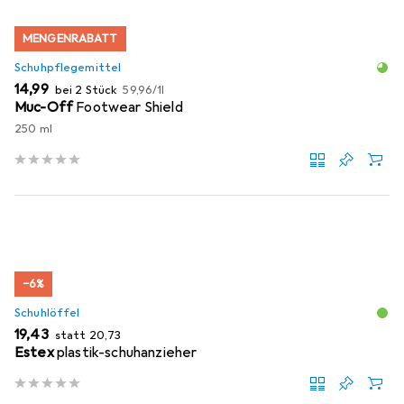
MENGENRABATT
Schuhpflegemittel
EUR
EUR
14,99
bei 2 Stück
59,96
/
1l
Muc-Off
Footwear Shield
250 ml
−6%
Schuhlöffel
EUR
EUR
19,43
statt
20,73
Estex
plastik-schuhanzieher