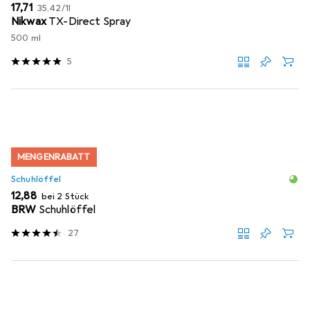
EUR
EUR
17,71
35,42
/
1l
Nikwax
TX-Direct Spray
500 ml
5
MENGENRABATT
Schuhlöffel
EUR
12,88
bei 2 Stück
BRW
Schuhlöffel
27