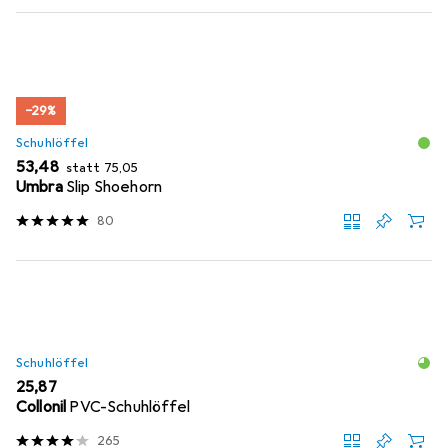
−29%
Schuhlöffel
EUR
EUR
53,48
statt
75,05
Umbra
Slip Shoehorn
80
Schuhlöffel
EUR
25,87
Collonil
PVC-Schuhlöffel
265