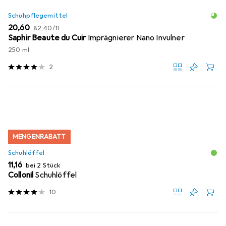
Schuhpflegemittel
EUR
EUR
20,60
82,40
/
1l
Saphir Beaute du Cuir
Imprägnierer Nano Invulner
250 ml
2
MENGENRABATT
Schuhlöffel
EUR
11,16
bei 2 Stück
Collonil
Schuhlöffel
10