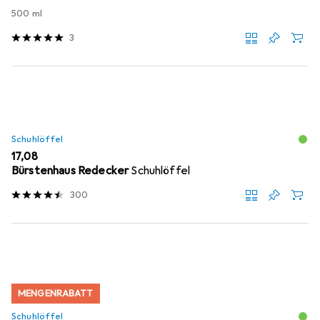
500 ml
3
Schuhlöffel
EUR
17,08
Bürstenhaus Redecker
Schuhlöffel
300
MENGENRABATT
Schuhlöffel