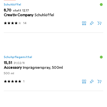
Schuhlöffel
EUR
EUR
8,70
statt
12,17
Creativ Company
Schuhlöffel
14
Schuhpflegemittel
EUR
EUR
15,51
31,02
/
1l
Accessory
Imprägnierspray, 500ml
500 ml
1