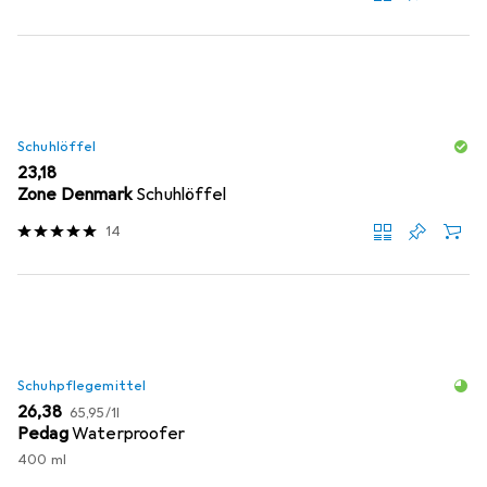
Schuhlöffel
EUR
23,18
Zone Denmark
Schuhlöffel
14
Schuhpflegemittel
EUR
EUR
26,38
65,95
/
1l
Pedag
Waterproofer
400 ml