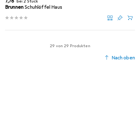
EUR
7,78
bei 2 Stück
Brunnen
Schuhlöffel Haus
29 von 29 Produkten
Nach oben