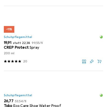
−11%
Schuhpflegemittel
EUR
EUR
EUR
19,91
statt
22,38
99,55
/
1l
CREP Protect
Spray
200 ml
20
Schuhpflegemittel
EUR
EUR
26,77
53,54
/
1l
Toko
Eco Care Shoe Water Proof