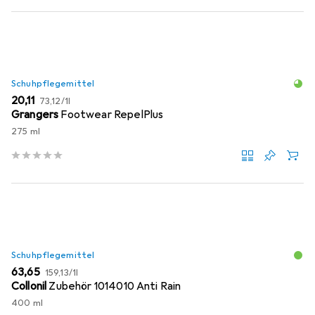
Schuhpflegemittel
EUR
EUR
20,11
73,12
/
1l
Grangers
Footwear RepelPlus
275 ml
Schuhpflegemittel
EUR
EUR
63,65
159,13
/
1l
Collonil
Zubehör 1014010 Anti Rain
400 ml