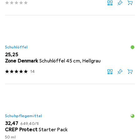
Schuhlöffel
EUR
25,25
Zone Denmark
Schuhlöffel 45 cm, Hellgrau
14
Schuhpflegemittel
EUR
EUR
32,47
649,40
/
1l
CREP Protect
Starter Pack
50 ml