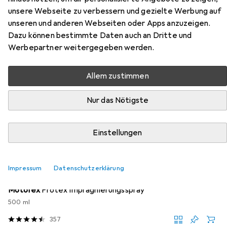
unsere Webseite zu verbessern und gezielte Werbung auf
Hier findest du passendes Zubehör zum Produkt Lico
unseren und anderen Webseiten oder Apps anzuzeigen.
Moritz Tex aus den Kategorien Schuhpflegemittel und
Dazu können bestimmte Daten auch an Dritte und
Schuhlöffel.
Werbepartner weitergegeben werden.
Beliebt
Schuhpflegemittel
Schuhlöffel
Allem zustimmen
Nur das Nötigste
Relevanz
Produktliste
Einstellungen
Schuhpflegemittel
Impressum
Datenschutzerklärung
EUR
EUR
21,94
43,88
/
1l
Motorex
Protex Imprägnierungsspray
500 ml
357