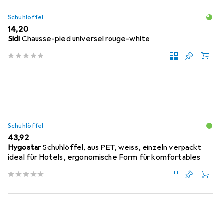
Schuhlöffel
EUR
14,20
Sidi
Chausse-pied universel rouge-white
Schuhlöffel
EUR
43,92
Hygostar
Schuhlöffel, aus PET, weiss, einzeln verpackt
ideal für Hotels, ergonomische Form für komfortables