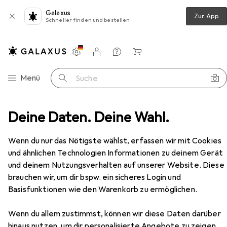
Galaxus
Zur App
Schneller finden und bestellen
Einstellungen
Kundenkonto
Vergleichslisten
Merklisten
Warenkorb
Navigation nach Kategorien
Menü
Suche
door
Deine Daten. Deine Wahl.
Wandern
Wanderschuhe
Lico Moritz Tex
Zubehör
Wenn du nur das Nötigste wählst, erfassen wir mit Cookies
EUR
49,94
und ähnlichen Technologien Informationen zu deinem Gerät
Lico
Moritz Tex
und deinem Nutzungsverhalten auf unserer Website. Diese
9 Grössen
brauchen wir, um dir bspw. ein sicheres Login und
Basisfunktionen wie den Warenkorb zu ermöglichen.
Wenn du allem zustimmst, können wir diese Daten darüber
Zubehör für Lico Moritz Tex
hinaus nutzen, um dir personalisierte Angebote zu zeigen,