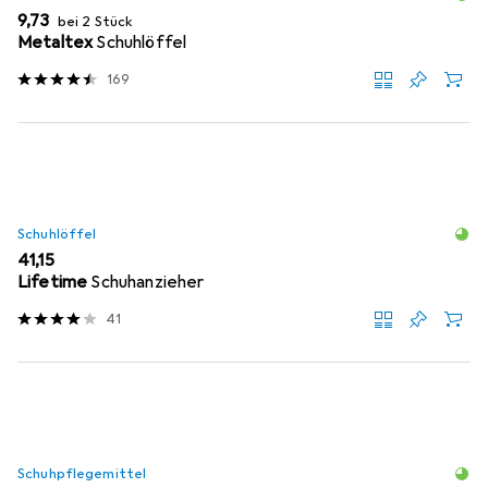
EUR
9,73
bei 2 Stück
Metaltex
Schuhlöffel
169
Schuhlöffel
EUR
41,15
Lifetime
Schuhanzieher
41
Schuhpflegemittel