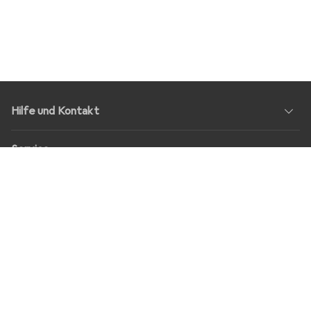
Hilfe und Kontakt
Service
Über Uns
Rückgabe
Soziale Medien
Stellenangebote