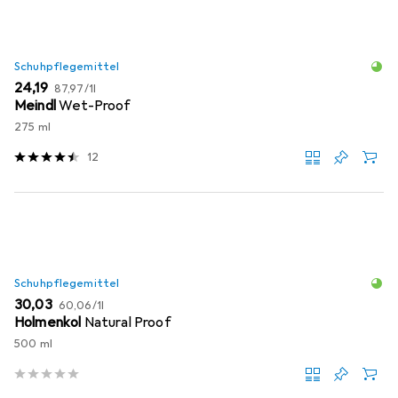
Schuhpflegemittel
EUR
EUR
24,19
87,97
/
1l
Meindl
Wet-Proof
275 ml
12
Schuhpflegemittel
EUR
EUR
30,03
60,06
/
1l
Holmenkol
Natural Proof
500 ml