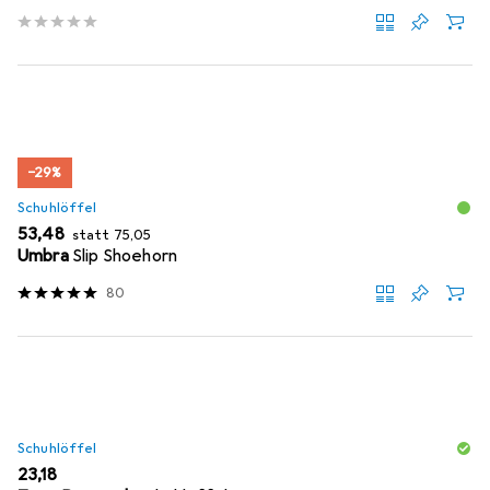
−29%
Schuhlöffel
EUR
EUR
53,48
statt
75,05
Umbra
Slip Shoehorn
80
Schuhlöffel
EUR
23,18