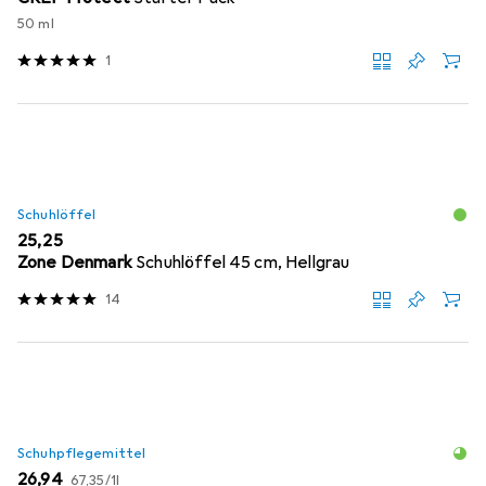
50 ml
1
Schuhlöffel
EUR
25,25
Zone Denmark
Schuhlöffel 45 cm, Hellgrau
14
Schuhpflegemittel
EUR
EUR
26,94
67,35
/
1l