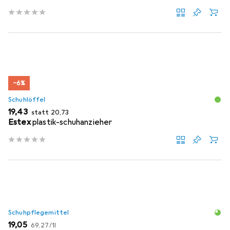
−6%
Schuhlöffel
EUR
EUR
19,43
statt
20,73
Estex
plastik-schuhanzieher
Schuhpflegemittel
EUR
EUR
19,05
69,27
/
1l