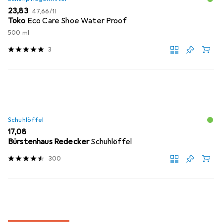
EUR
EUR
23,83
47,66
/
1l
Toko
Eco Care Shoe Water Proof
500 ml
3
Schuhlöffel
EUR
17,08
Bürstenhaus Redecker
Schuhlöffel
300