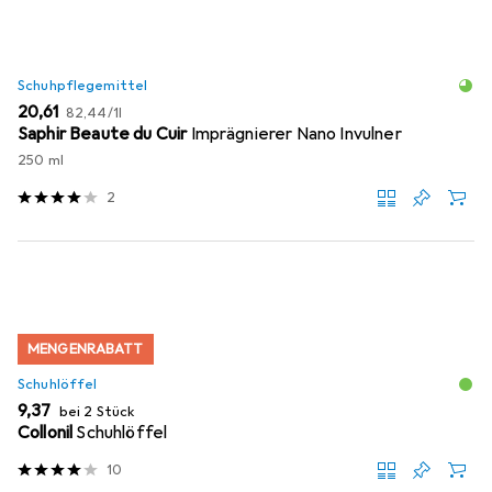
Schuhpflegemittel
EUR
EUR
20,61
82,44
/
1l
Saphir Beaute du Cuir
Imprägnierer Nano Invulner
250 ml
2
MENGENRABATT
Schuhlöffel
EUR
9,37
bei 2 Stück
Collonil
Schuhlöffel
10