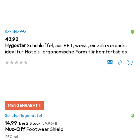
Schuhlöffel
EUR
43,92
Hygostar
Schuhlöffel, aus PET, weiss, einzeln verpackt
ideal für Hotels, ergonomische Form für komfortables
MENGENRABATT
Schuhpflegemittel
EUR
EUR
14,99
bei 2 Stück
59,96
/
1l
Muc-Off
Footwear Shield
250 ml