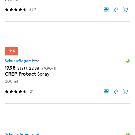
357
−11%
Schuhpflegemittel
EUR
EUR
EUR
19,98
statt
22,38
99,90
/
1l
CREP Protect
Spray
200 ml
21
Schuhpflegemittel