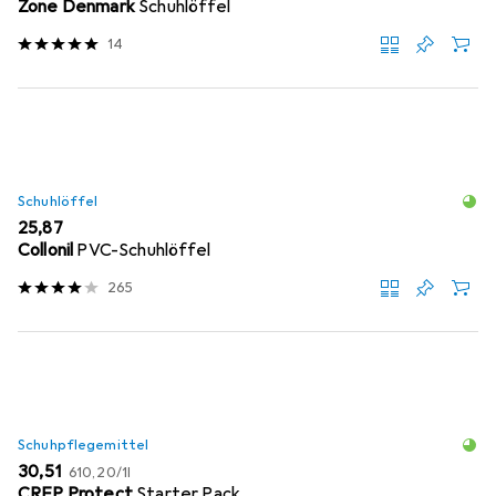
Zone Denmark
Schuhlöffel
14
Schuhlöffel
EUR
25,87
Collonil
PVC-Schuhlöffel
265
Schuhpflegemittel
EUR
EUR
30,51
610,20
/
1l
CREP Protect
Starter Pack