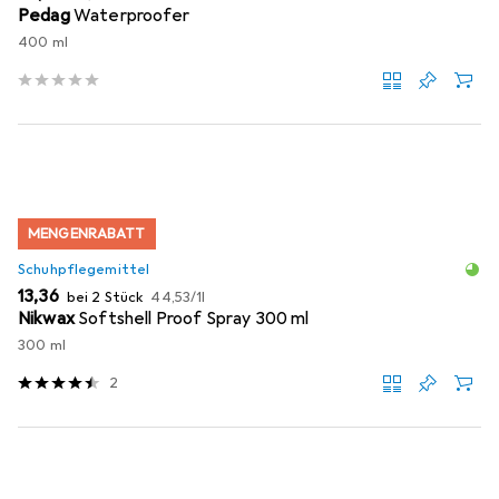
Pedag
Waterproofer
400 ml
MENGENRABATT
Schuhpflegemittel
EUR
EUR
13,36
bei 2 Stück
44,53
/
1l
Nikwax
Softshell Proof Spray 300 ml
300 ml
2