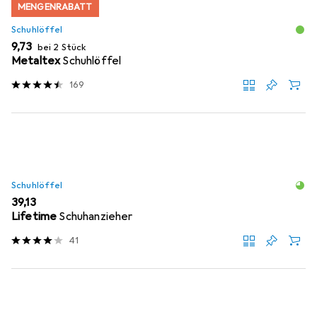
MENGENRABATT
Schuhlöffel
EUR
9,73
bei 2 Stück
Metaltex
Schuhlöffel
169
Schuhlöffel
EUR
39,13
Lifetime
Schuhanzieher
41