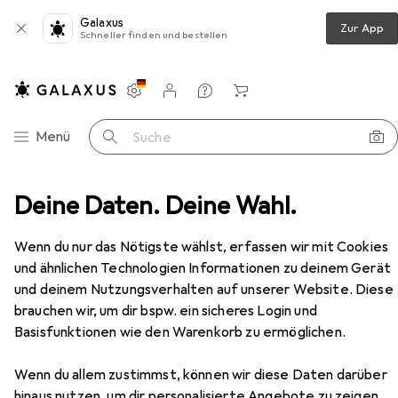
Galaxus
Zur App
Schneller finden und bestellen
Einstellungen
Kundenkonto
Vergleichslisten
Merklisten
Warenkorb
Navigation nach Kategorien
Menü
Suche
ern
Deine Daten. Deine Wahl.
Wanderschuhe
Meindl Litepeak Lady Pro GTX
Zubehör
Wenn du nur das Nötigste wählst, erfassen wir mit Cookies
EUR
314,95
und ähnlichen Technologien Informationen zu deinem Gerät
Meindl
Litepeak Lady Pro GTX
und deinem Nutzungsverhalten auf unserer Website. Diese
7 Grössen
brauchen wir, um dir bspw. ein sicheres Login und
Basisfunktionen wie den Warenkorb zu ermöglichen.
Wenn du allem zustimmst, können wir diese Daten darüber
Zubehör für Meindl Litepeak
hinaus nutzen, um dir personalisierte Angebote zu zeigen,