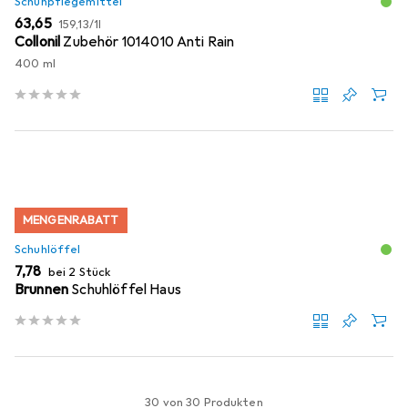
Schuhpflegemittel
EUR
EUR
63,65
159,13
/
1l
Collonil
Zubehör 1014010 Anti Rain
400 ml
MENGENRABATT
Schuhlöffel
EUR
7,78
bei 2 Stück
Brunnen
Schuhlöffel Haus
30 von 30 Produkten