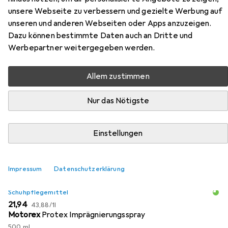
Lady Pro GTX
unsere Webseite zu verbessern und gezielte Werbung auf
unseren und anderen Webseiten oder Apps anzuzeigen.
Dazu können bestimmte Daten auch an Dritte und
Hier findest du passendes Zubehör zum Produkt Meindl
Werbepartner weitergegeben werden.
Litepeak Lady Pro GTX aus den Kategorien
Schuhpflegemittel und Schuhlöffel.
Allem zustimmen
Beliebt
Schuhpflegemittel
Schuhlöffel
Meindl
Nur das Nötigste
Relevanz
Einstellungen
Produktliste
Impressum
Datenschutzerklärung
Schuhpflegemittel
EUR
EUR
21,94
43,88
/
1l
Motorex
Protex Imprägnierungsspray
500 ml