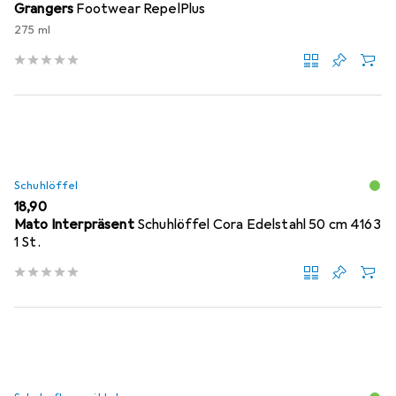
Grangers
Footwear RepelPlus
275 ml
Schuhlöffel
EUR
18,90
Mato Interpräsent
Schuhlöffel Cora Edelstahl 50 cm 4163
1 St.