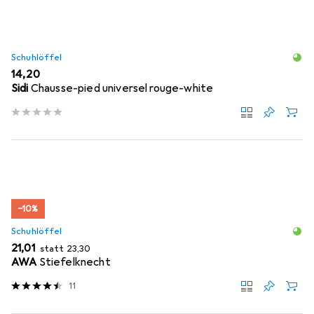
Schuhlöffel
EUR
14,20
Sidi
Chausse-pied universel rouge-white
−10%
Schuhlöffel
EUR
EUR
21,01
statt
23,30
AWA
Stiefelknecht
11