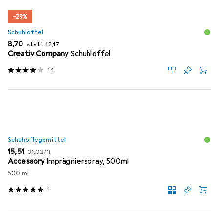
−29%
Schuhlöffel
EUR
EUR
8,70
statt
12,17
Creativ Company
Schuhlöffel
14
Schuhpflegemittel
EUR
EUR
15,51
31,02
/
1l
Accessory
Imprägnierspray, 500ml
500 ml
1