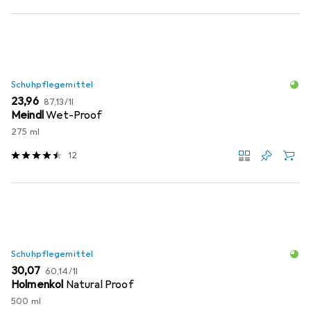
Schuhpflegemittel
EUR
EUR
23,96
87,13
/
1l
Meindl
Wet-Proof
275 ml
12
Schuhpflegemittel
EUR
EUR
30,07
60,14
/
1l
Holmenkol
Natural Proof
500 ml