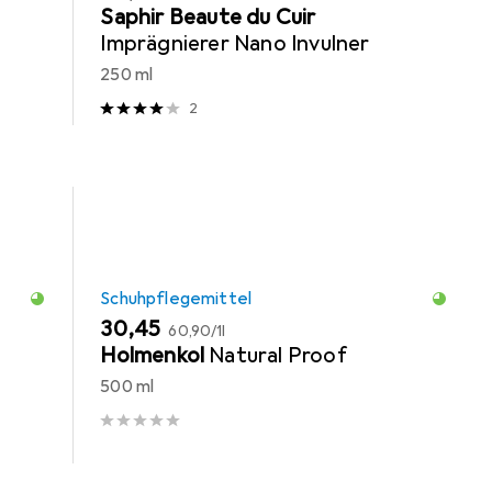
Saphir Beaute du Cuir
Imprägnierer Nano Invulner
250 ml
2
Schuhpflegemittel
EUR
EUR
30,45
60,90
/
1l
Holmenkol
Natural Proof
500 ml