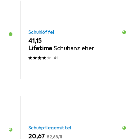
Schuhlöffel
EUR
41,15
Lifetime
Schuhanzieher
41
Schuhpflegemittel
EUR
EUR
20,67
82,68
/
1l