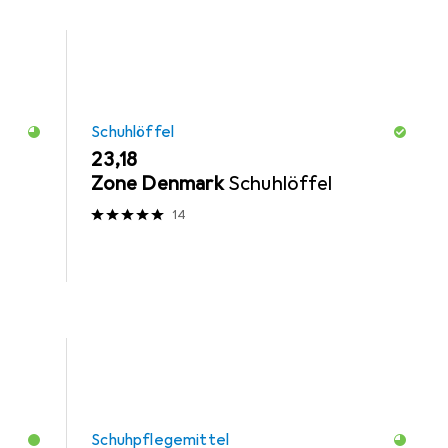
Schuhlöffel
EUR
23,18
Zone Denmark
Schuhlöffel
14
Schuhpflegemittel