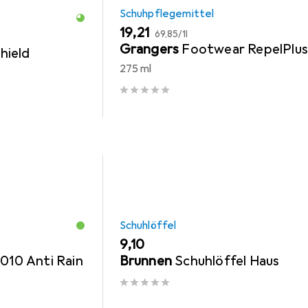
Schuhpflegemittel
EUR
EUR
19,21
69,85
/
1l
l
Grangers
Footwear RepelPlu
hield
275 ml
Schuhlöffel
EUR
9,10
010 Anti Rain
Brunnen
Schuhlöffel Haus