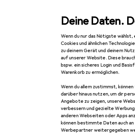
Suche
Deine Daten. D
Wenn du nur das Nötigste wählst, 
Navigation nach Kategorien
Gesamtsortiment
Spo
Gesamtsortiment
Cookies und ähnlichen Technologi
zu deinem Gerät und deinem Nutz
Sport
EU
111
auf unserer Website. Diese brauch
Me
bspw. ein sicheres Login und Basis
Outdoor
Warenkorb zu ermöglichen.
4 G
Wandern
Wenn du allem zustimmst, können 
GPS Gerät
darüber hinaus nutzen, um dir pers
Zubehör für
Angebote zu zeigen, unsere Webs
Rucksack
verbessern und gezielte Werbung
anderen Webseiten oder Apps an
Rucksack Zubehör
Hier findest du passendes
können bestimmte Daten auch an 
Stöcke Zubehör
Werbepartner weitergegeben we