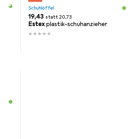
Schuhlöffel
EUR
EUR
19,43
statt
20,73
s
Estex
plastik-schuhanzieher