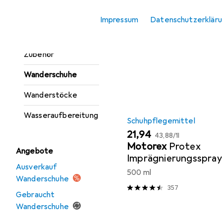
Beliebt
Schuhpflege
Trinkflasche +
Impressum
Datenschutzerklär
Thermosflasche
Sortieren nach
:
Relevanz
Trinkflasche
Zubehör
Produktliste
Wanderschuhe
Wanderstöcke
Wasseraufbereitung
Schuhpflegemittel
EUR
EUR
21,94
43,88
/
1l
Motorex
Protex
Angebote
Imprägnierungsspray
Ausverkauf
500 ml
Wanderschuhe
357
Gebraucht
Wanderschuhe