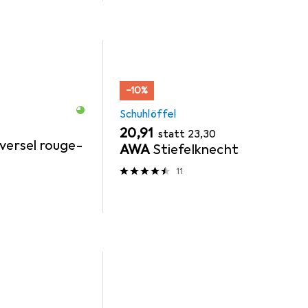
−10%
Schuhlöffel
EUR
EUR
20,91
statt
23,30
versel rouge-
AWA
Stiefelknecht
11