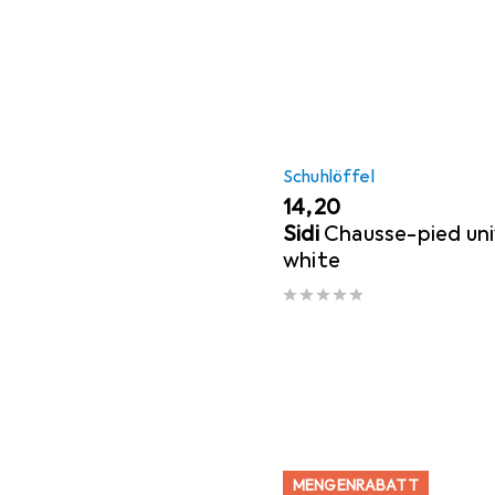
Schuhlöffel
EUR
14,20
Sidi
Chausse-pied uni
white
MENGENRABATT