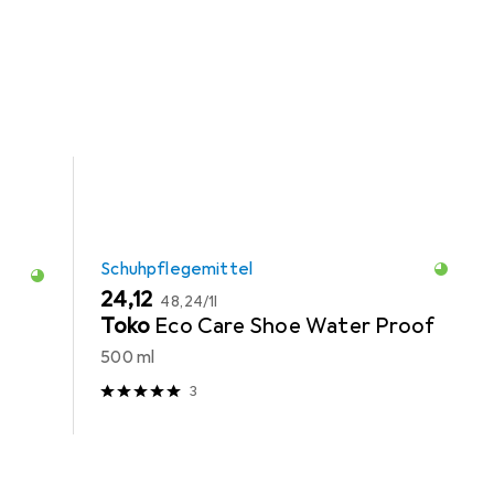
Schuhpflegemittel
EUR
EUR
24,12
48,24
/
1l
Toko
Eco Care Shoe Water Proof
500 ml
3