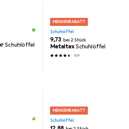
MENGENRABATT
Schuhlöffel
EUR
9,73
bei 2 Stück
er
Schuhlöffel
Metaltex
Schuhlöffel
169
MENGENRABATT
Schuhlöffel
EUR
12,88
bei 2 Stück