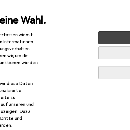
eine Wahl.
erfassen wir mit
rt
Outdoor
Wandern
Wanderschuhe
Meindl Outd
en Informationen
ungsverhalten
R
,73
en wir, um dir
indl
Outdoorschuhe
funktionen wie den
rössen
wir diese Daten
onalisierte
 Meindl Outdoorschuhe
eite zu
 auf unseren und
zuzeigen. Dazu
 Zubehör zum Produkt Meindl Outdoorschuhe aus den Kategori
Dritte und
rden.