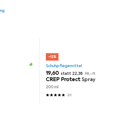
mittel
Schuhlöffel
Meindl
ung
−12%
Schuhpflegemittel
EUR
EUR
EUR
19,60
statt
22,38
98,–
/
1l
CREP Protect
Spray
200 ml
20