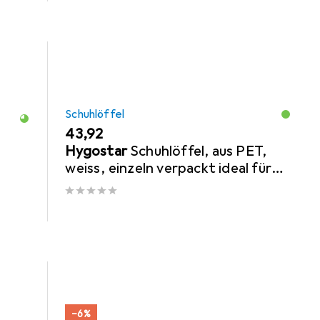
Schuhlöffel
EUR
43,92
Hygostar
Schuhlöffel, aus PET,
weiss, einzeln verpackt ideal für
Hotels, ergonomische Form für
komfortables
−6%