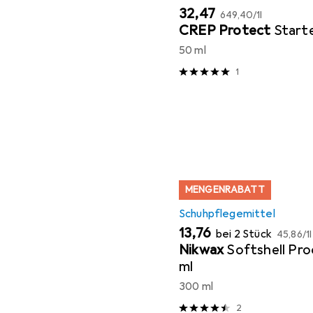
EUR
EUR
32,47
649,40
/
1l
CREP Protect
Start
50 ml
1
MENGENRABATT
Schuhpflegemittel
EUR
EUR
13,76
bei 2 Stück
45,86
/
1l
Nikwax
Softshell Pr
ml
300 ml
2