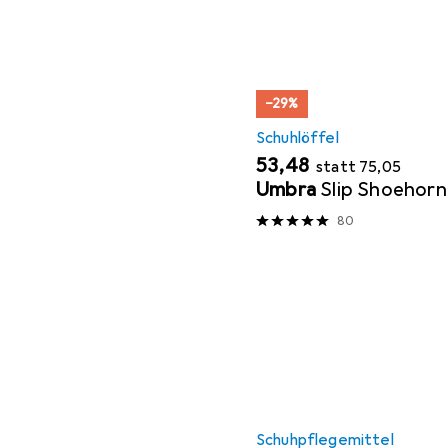
−29%
Schuhlöffel
EUR
EUR
53,48
statt
75,05
Umbra
Slip Shoehorn
80
Schuhpflegemittel