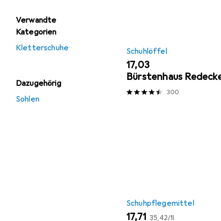
Verwandte
Kategorien
Kletterschuhe
Schuhlöffel
EUR
17,03
Bürstenhaus Redeck
Dazugehörig
300
Sohlen
Schuhpflegemittel
EUR
EUR
17,71
35,42
/
1l