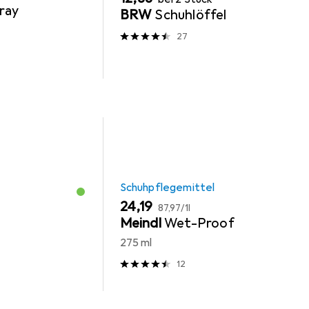
ray
BRW
Schuhlöffel
27
Schuhpflegemittel
EUR
EUR
24,19
87,97
/
1l
Meindl
Wet-Proof
275 ml
12