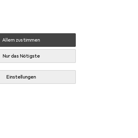
Einstellungen
Kundenkonto
Vergleichslisten
Merklisten
Warenkorb
Anmelden
Allem zustimmen
oorschuhe
Zubehör
Nur das Nötigste
Einstellungen
en Schuhpflegemittel und Schuhlöffel.