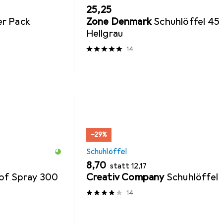
EUR
25,25
er Pack
Zone Denmark
Schuhlöffel 45
Hellgrau
14
−29%
Schuhlöffel
EUR
EUR
8,70
statt
12,17
oof Spray 300
Creativ Company
Schuhlöffel
14