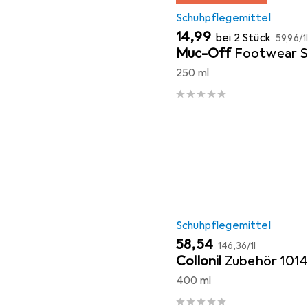
Schuhpflegemittel
EUR
EUR
14,99
bei 2 Stück
59,96
/
1
Muc-Off
Footwear S
250 ml
Schuhpflegemittel
EUR
EUR
58,54
146,36
/
1l
Collonil
Zubehör 1014
400 ml