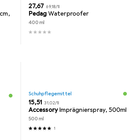
EUR
EUR
27,67
69,18
/
1l
 cm,
Pedag
Waterproofer
400 ml
Schuhpflegemittel
EUR
EUR
15,51
31,02
/
1l
Accessory
Imprägnierspray, 500ml
500 ml
1