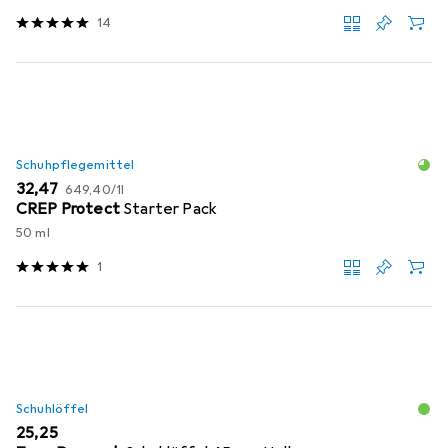
14
Schuhpflegemittel
EUR
EUR
32,47
649,40
/
1l
CREP Protect
Starter Pack
50 ml
1
Schuhlöffel
EUR
25,25