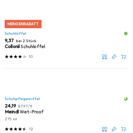
MENGENRABATT
Schuhlöffel
EUR
9,37
bei 2 Stück
Collonil
Schuhlöffel
10
Schuhpflegemittel
EUR
EUR
24,19
87,97
/
1l
Meindl
Wet-Proof
275 ml
12