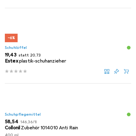
−6%
Schuhlöffel
EUR
EUR
19,43
statt
20,73
Estex
plastik-schuhanzieher
Schuhpflegemittel
EUR
EUR
58,54
146,36
/
1l
Collonil
Zubehör 1014010 Anti Rain
400 ml