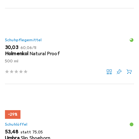
Schuhpflegemittel
EUR
EUR
30,03
60,06
/
1l
Holmenkol
Natural Proof
500 ml
−29%
Schuhlöffel
EUR
EUR
53,48
statt
75,05
Umbra
Slip Shoehorn