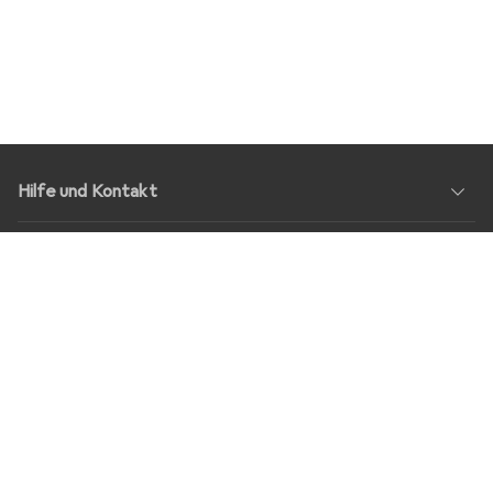
Hilfe und Kontakt
Service
Über Uns
Rückgabe
Soziale Medien