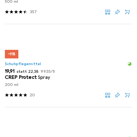
500 ml
357
−11%
Schuhpflegemittel
EUR
EUR
EUR
19,91
statt
22,38
99,55
/
1l
CREP Protect
Spray
200 ml
20