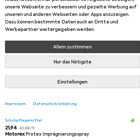
unsere Webseite zu verbessern und gezielte Werbung auf
Outdoorschuhe
unseren und anderen Webseiten oder Apps anzuzeigen.
Dazu können bestimmte Daten auch an Dritte und
Hier findest du passendes Zubehör zum Produkt Meindl
Werbepartner weitergegeben werden.
Outdoorschuhe aus den Kategorien Schuhpflegemittel
und Schuhlöffel.
Allem zustimmen
Nur das Nötigste
Beliebt
Schuhpflegemittel
Schuhlöffel
Meindl
Relevanz
Einstellungen
Produktliste
Impressum
Datenschutzerklärung
Schuhpflegemittel
EUR
EUR
21,94
43,88
/
1l
Motorex
Protex Imprägnierungsspray