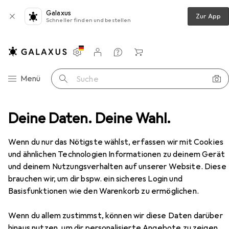
Galaxus
Zur App
Schneller finden und bestellen
Einstellungen
Kundenkonto
Vergleichslisten
Merklisten
Warenkorb
Navigation nach Kategorien
Menü
Suche
Wandern
Deine Daten. Deine Wahl.
Wanderschuhe
Meindl Outdoorschuhe
Zubehör
Wenn du nur das Nötigste wählst, erfassen wir mit Cookies
EUR
364,78
und ähnlichen Technologien Informationen zu deinem Gerät
Meindl
Outdoorschuhe
und deinem Nutzungsverhalten auf unserer Website. Diese
46.5
brauchen wir, um dir bspw. ein sicheres Login und
Basisfunktionen wie den Warenkorb zu ermöglichen.
Wenn du allem zustimmst, können wir diese Daten darüber
Zubehör für Meindl
hinaus nutzen, um dir personalisierte Angebote zu zeigen,