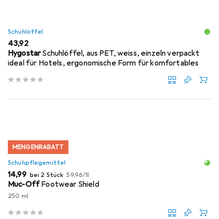
Schuhlöffel
EUR
43,92
Hygostar
Schuhlöffel, aus PET, weiss, einzeln verpackt
ideal für Hotels, ergonomische Form für komfortables
MENGENRABATT
Schuhpflegemittel
EUR
EUR
14,99
bei 2 Stück
59,96
/
1l
Muc-Off
Footwear Shield
250 ml