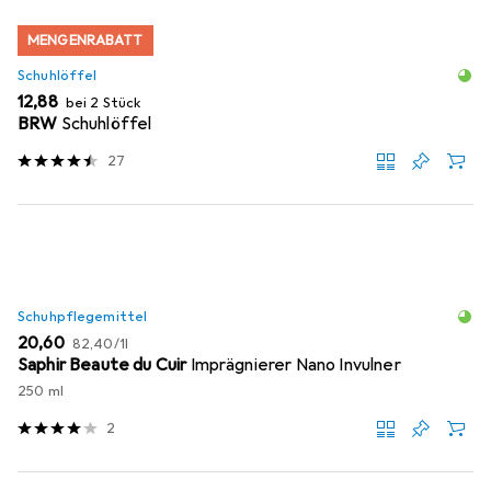
MENGENRABATT
Schuhlöffel
EUR
12,88
bei 2 Stück
BRW
Schuhlöffel
27
Schuhpflegemittel
EUR
EUR
20,60
82,40
/
1l
Saphir Beaute du Cuir
Imprägnierer Nano Invulner
250 ml
2