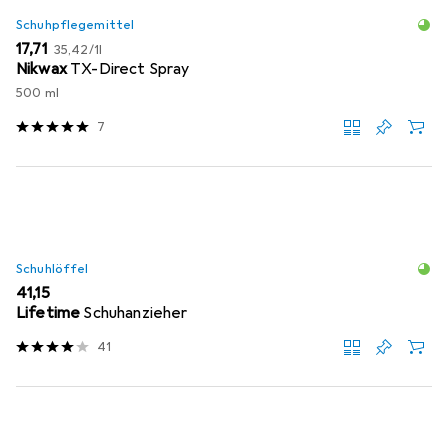
Schuhpflegemittel
EUR
EUR
17,71
35,42
/
1l
Nikwax
TX-Direct Spray
500 ml
7
Schuhlöffel
EUR
41,15
Lifetime
Schuhanzieher
41