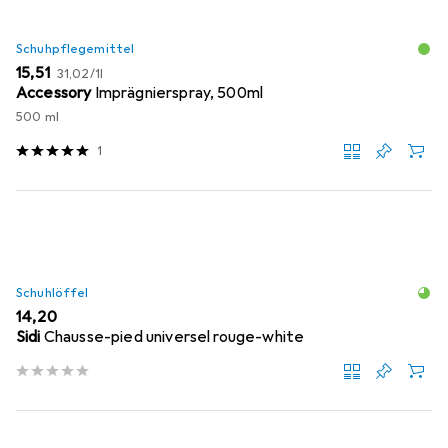
Schuhpflegemittel
EUR
EUR
15,51
31,02
/
1l
Accessory
Imprägnierspray, 500ml
500 ml
1
Schuhlöffel
EUR
14,20
Sidi
Chausse-pied universel rouge-white