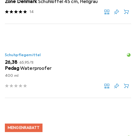
Zone Denmark
Schuhlöffel 45 cm, Hellgrau
14
Schuhpflegemittel
EUR
EUR
26,38
65,95
/
1l
Pedag
Waterproofer
400 ml
MENGENRABATT