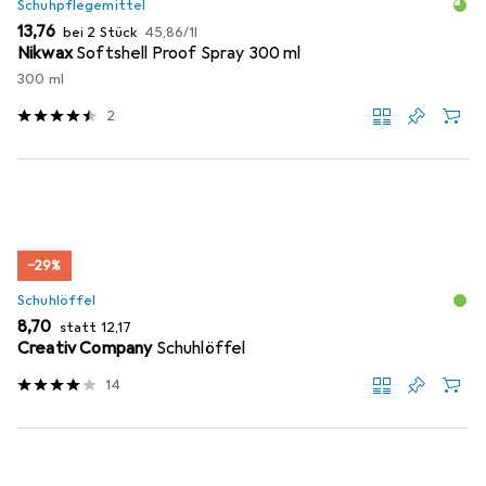
Schuhpflegemittel
EUR
EUR
13,76
bei 2 Stück
45,86
/
1l
Nikwax
Softshell Proof Spray 300 ml
300 ml
2
−29%
Schuhlöffel
EUR
EUR
8,70
statt
12,17
Creativ Company
Schuhlöffel
14