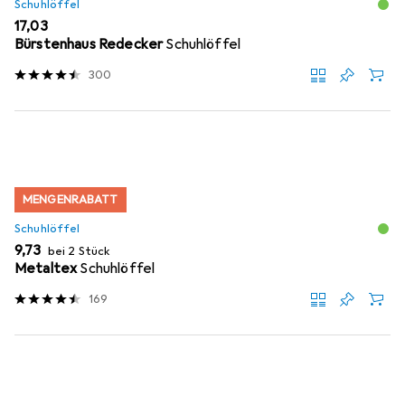
Schuhlöffel
EUR
17,03
Bürstenhaus Redecker
Schuhlöffel
300
MENGENRABATT
Schuhlöffel
EUR
9,73
bei 2 Stück
Metaltex
Schuhlöffel
169