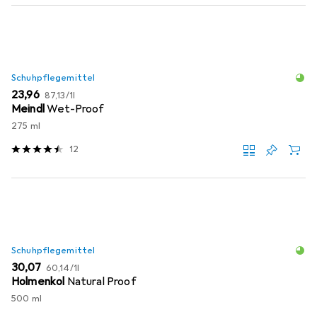
Schuhpflegemittel
EUR
EUR
23,96
87,13
/
1l
Meindl
Wet-Proof
275 ml
12
Schuhpflegemittel
EUR
EUR
30,07
60,14
/
1l
Holmenkol
Natural Proof
500 ml