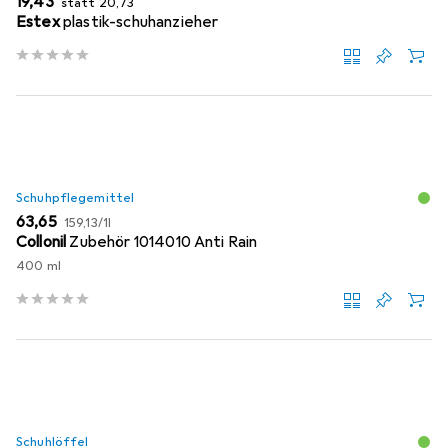
EUR
19,43
statt
20,73
Estex
plastik-schuhanzieher
Schuhpflegemittel
EUR
EUR
63,65
159,13
/
1l
Collonil
Zubehör 1014010 Anti Rain
400 ml
Schuhlöffel