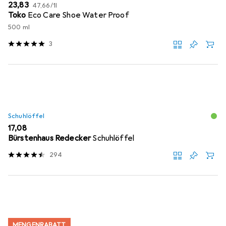
EUR
EUR
23,83
47,66
/
1l
Toko
Eco Care Shoe Water Proof
500 ml
3
Schuhlöffel
EUR
17,08
Bürstenhaus Redecker
Schuhlöffel
294
MENGENRABATT