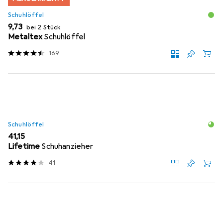
Schuhlöffel
EUR
9,73
bei 2 Stück
Metaltex
Schuhlöffel
169
Schuhlöffel
EUR
41,15
Lifetime
Schuhanzieher
41