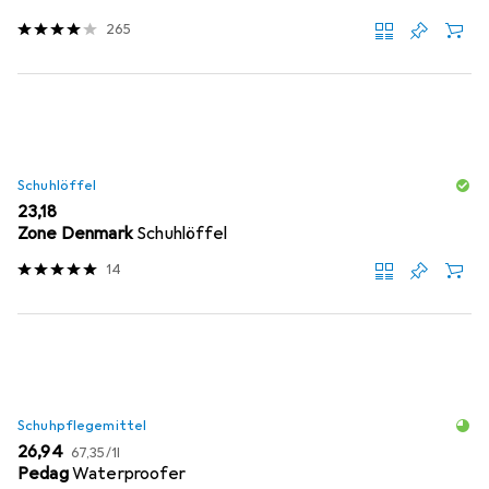
265
Schuhlöffel
EUR
23,18
Zone Denmark
Schuhlöffel
14
Schuhpflegemittel
EUR
EUR
26,94
67,35
/
1l
Pedag
Waterproofer