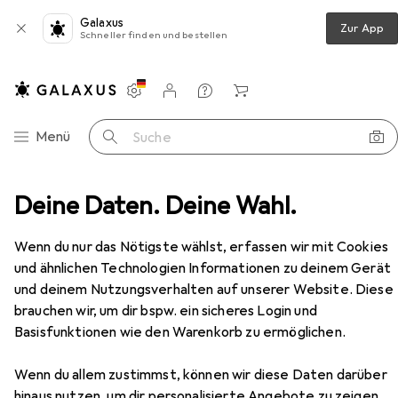
Galaxus
Zur App
Schneller finden und bestellen
Einstellungen
Kundenkonto
Vergleichslisten
Merklisten
Warenkorb
Navigation nach Kategorien
Menü
Suche
Wandern
Deine Daten. Deine Wahl.
Wanderschuhe
Meindl Quebec Mid GTX
Zubehör
Wenn du nur das Nötigste wählst, erfassen wir mit Cookies
EUR
180,20
und ähnlichen Technologien Informationen zu deinem Gerät
Meindl
Quebec Mid GTX
7 Grössen
und deinem Nutzungsverhalten auf unserer Website. Diese
brauchen wir, um dir bspw. ein sicheres Login und
Basisfunktionen wie den Warenkorb zu ermöglichen.
Zubehör für Meindl Quebec Mid
Wenn du allem zustimmst, können wir diese Daten darüber
hinaus nutzen, um dir personalisierte Angebote zu zeigen,