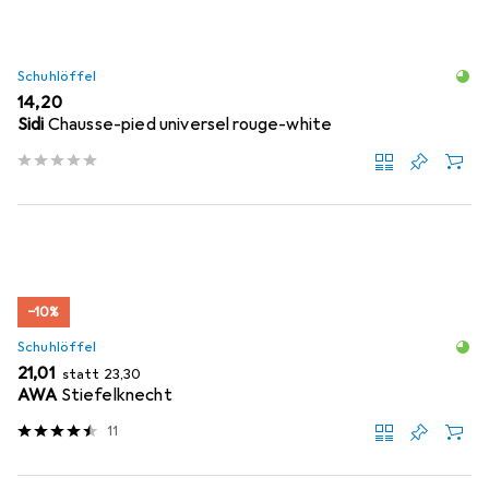
Schuhlöffel
EUR
14,20
Sidi
Chausse-pied universel rouge-white
−10%
Schuhlöffel
EUR
EUR
21,01
statt
23,30
AWA
Stiefelknecht
11