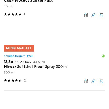
CREP Protect
Starter Pack
50 ml
1
MENGENRABATT
Schuhpflegemittel
EUR
EUR
13,36
bei 2 Stück
44,53
/
1l
Nikwax
Softshell Proof Spray 300 ml
300 ml
2