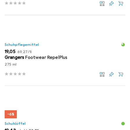
Schuhpflegemittel
EUR
EUR
19,05
69,27
/
1l
Grangers
Footwear RepelPlus
275 ml
−6%
Schuhlöffel
EUR