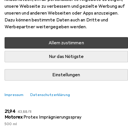
GTX
unsere Webseite zu verbessern und gezielte Werbung auf
unseren und anderen Webseiten oder Apps anzuzeigen.
Hier findest du passendes Zubehör zum Produkt Meindl
Dazu können bestimmte Daten auch an Dritte und
Quebec Mid GTX aus den Kategorien Schuhpflegemittel
Werbepartner weitergegeben werden.
und Schuhlöffel.
Allem zustimmen
Beliebt
Schuhpflegemittel
Schuhlöffel
Meindl
Nur das Nötigste
Relevanz
Einstellungen
Produktliste
Impressum
Datenschutzerklärung
Schuhpflegemittel
EUR
EUR
21,94
43,88
/
1l
Motorex
Protex Imprägnierungsspray
500 ml