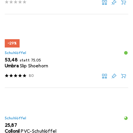
−29%
Schuhlöffel
EUR
EUR
53,48
statt
75,05
Umbra
Slip Shoehorn
80
Schuhlöffel
EUR
25,87
Collonil
PVC-Schuhlöffel