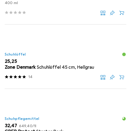
400 ml
Schuhlöffel
EUR
25,25
Zone Denmark
Schuhlöffel 45 cm, Hellgrau
14
Schuhpflegemittel
EUR
EUR
32,47
649,40
/
1l