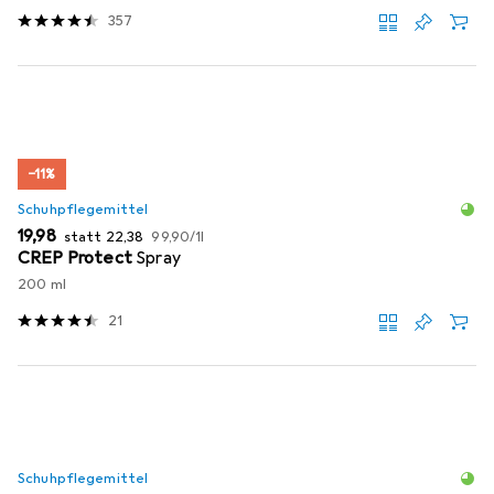
357
−11%
Schuhpflegemittel
EUR
EUR
EUR
19,98
statt
22,38
99,90
/
1l
CREP Protect
Spray
200 ml
21
Schuhpflegemittel