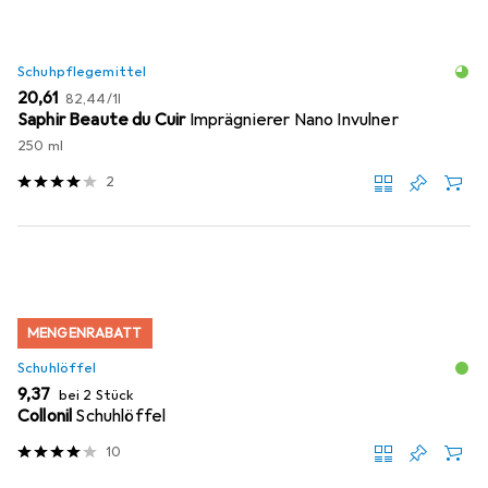
Schuhpflegemittel
EUR
EUR
20,61
82,44
/
1l
Saphir Beaute du Cuir
Imprägnierer Nano Invulner
250 ml
2
MENGENRABATT
Schuhlöffel
EUR
9,37
bei 2 Stück
Collonil
Schuhlöffel
10