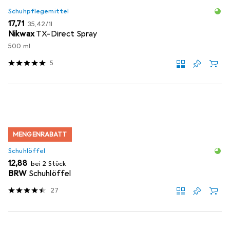
Schuhpflegemittel
EUR
EUR
17,71
35,42
/
1l
Nikwax
TX-Direct Spray
500 ml
5
MENGENRABATT
Schuhlöffel
EUR
12,88
bei 2 Stück
BRW
Schuhlöffel
27