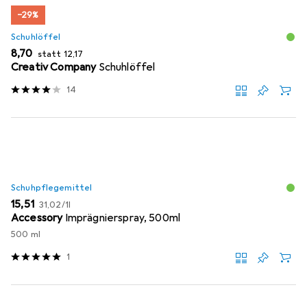
−29%
Schuhlöffel
EUR
EUR
8,70
statt
12,17
Creativ Company
Schuhlöffel
14
Schuhpflegemittel
EUR
EUR
15,51
31,02
/
1l
Accessory
Imprägnierspray, 500ml
500 ml
1