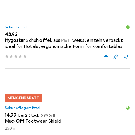
Schuhlöffel
EUR
43,92
Hygostar
Schuhlöffel, aus PET, weiss, einzeln verpackt
ideal für Hotels, ergonomische Form für komfortables
MENGENRABATT
Schuhpflegemittel
EUR
EUR
14,99
bei 2 Stück
59,96
/
1l
Muc-Off
Footwear Shield
250 ml