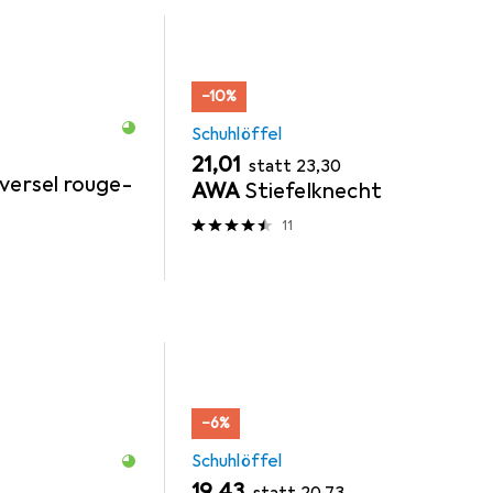
−10%
Schuhlöffel
EUR
EUR
21,01
statt
23,30
versel rouge-
AWA
Stiefelknecht
11
−6%
Schuhlöffel
EUR
EUR
19,43
statt
20,73