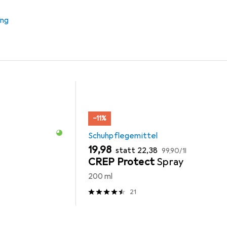
mittel
Schuhlöffel
Meindl
ung
−11%
Schuhpflegemittel
EUR
EUR
EUR
19,98
statt
22,38
99,90
/
1l
CREP Protect
Spray
200 ml
21