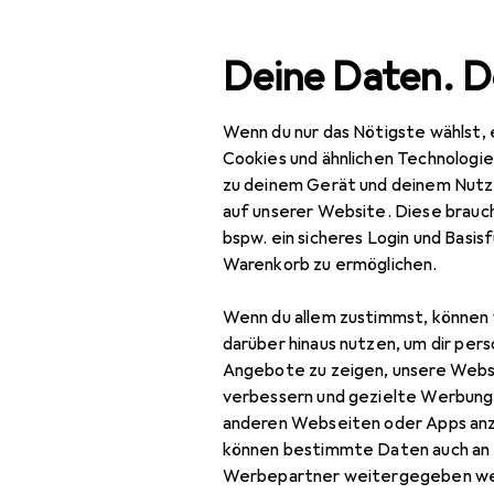
Suche
Deine Daten. D
Wenn du nur das Nötigste wählst, 
Navigation nach Kategorien
Gesamtsortiment
Spo
Gesamtsortiment
Cookies und ähnlichen Technologi
zu deinem Gerät und deinem Nutz
Sport
auf unserer Website. Diese brauch
EU
89
bspw. ein sicheres Login und Basis
Me
Outdoor
Warenkorb zu ermöglichen.
37
Wandern
Wenn du allem zustimmst, können 
GPS Gerät
darüber hinaus nutzen, um dir pers
Angebote zu zeigen, unsere Webs
Rucksack
Zubehör für
verbessern und gezielte Werbung
anderen Webseiten oder Apps an
Rucksack Zubehör
können bestimmte Daten auch an 
Hier findest du passendes
Stöcke Zubehör
Werbepartner weitergegeben we