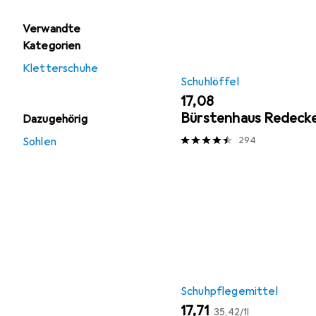
Verwandte
Kategorien
Kletterschuhe
Schuhlöffel
EUR
17,08
Bürstenhaus Redeck
Dazugehörig
Sohlen
294
Schuhpflegemittel
EUR
EUR
17,71
35,42
/
1l