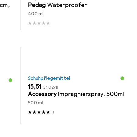
 cm,
Pedag
Waterproofer
400 ml
Schuhpflegemittel
EUR
EUR
15,51
31,02
/
1l
Accessory
Imprägnierspray, 500ml
500 ml
1