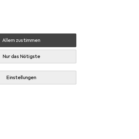
Einstellungen
Kundenkonto
Vergleichslisten
Merklisten
Warenkorb
Anmelden
Allem zustimmen
Zubehör
Nur das Nötigste
Einstellungen
legemittel und Schuhlöffel.