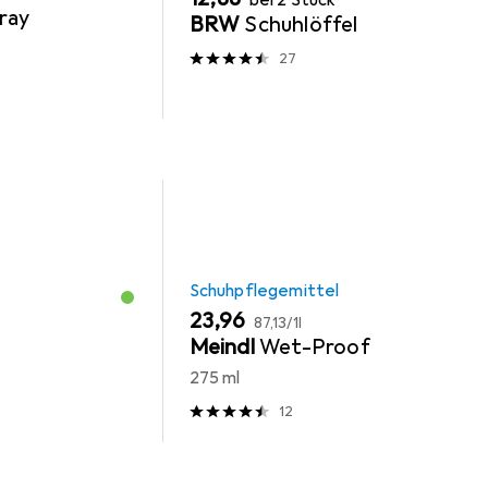
ray
BRW
Schuhlöffel
27
Schuhpflegemittel
EUR
EUR
23,96
87,13
/
1l
Meindl
Wet-Proof
275 ml
12