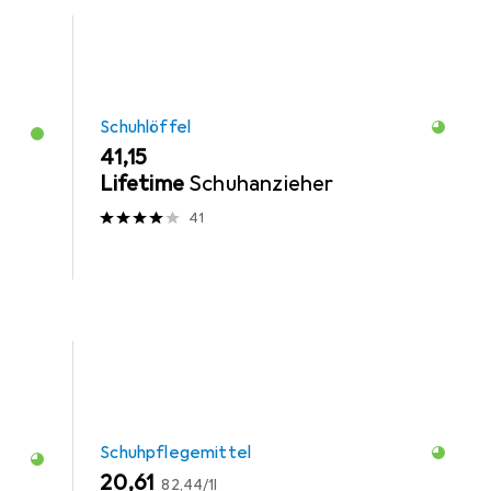
Schuhlöffel
EUR
41,15
Lifetime
Schuhanzieher
41
Schuhpflegemittel
EUR
EUR
20,61
82,44
/
1l