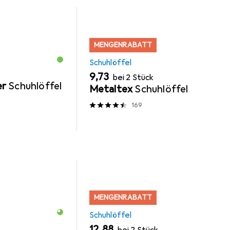
MENGENRABATT
Schuhlöffel
EUR
9,73
bei 2 Stück
er
Schuhlöffel
Metaltex
Schuhlöffel
169
MENGENRABATT
Schuhlöffel
EUR
12,88
bei 2 Stück