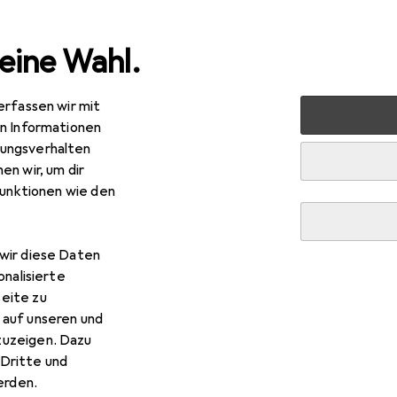
eine Wahl.
erfassen wir mit
rt
Outdoor
Wandern
Wanderschuhe
Meindl Snap
en Informationen
ungsverhalten
en wir, um dir
EUR
R
,44
statt
99,90
funktionen wie den
indl
Snap
38
39
wir diese Daten
onalisierte
eite zu
 Meindl Snap
 auf unseren und
zuzeigen. Dazu
Dritte und
 Zubehör zum Produkt Meindl Snap aus den Kategorien Schuhpf
rden.