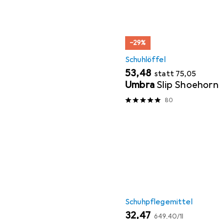
−29%
Schuhlöffel
EUR
EUR
53,48
statt
75,05
Umbra
Slip Shoehorn
80
Schuhpflegemittel
EUR
EUR
32,47
649,40
/
1l