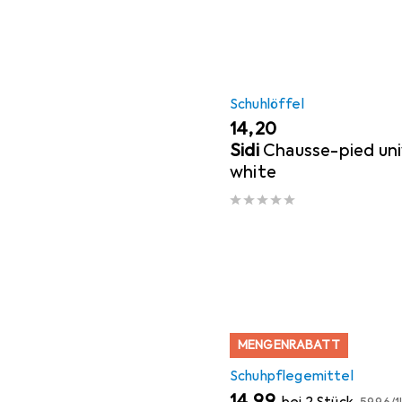
Schuhlöffel
EUR
14,20
Sidi
Chausse-pied uni
white
MENGENRABATT
Schuhpflegemittel
EUR
EUR
14,99
bei 2 Stück