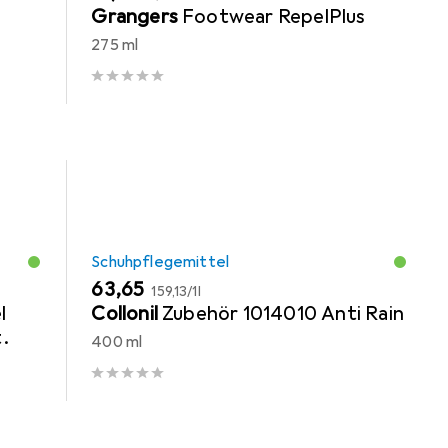
Grangers
Footwear RepelPlus
275 ml
Schuhpflegemittel
EUR
EUR
63,65
159,13
/
1l
l
Collonil
Zubehör 1014010 Anti Rain
.
400 ml