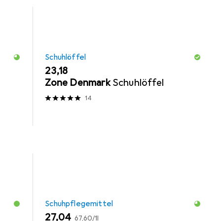
Schuhlöffel
EUR
23,18
Zone Denmark
Schuhlöffel
14
Schuhpflegemittel
EUR
EUR
27,04
67,60
/
1l