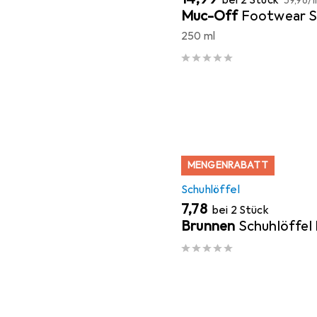
59,96
/
1
Muc-Off
Footwear S
250 ml
MENGENRABATT
Schuhlöffel
EUR
7,78
bei 2 Stück
Brunnen
Schuhlöffel