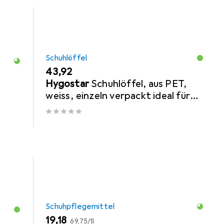
Schuhlöffel
EUR
43,92
Hygostar
Schuhlöffel, aus PET,
weiss, einzeln verpackt ideal für
Hotels, ergonomische Form für
komfortables
Schuhpflegemittel
EUR
EUR
19,18
69,75
/
1l