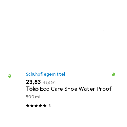
Schuhpflegemittel
EUR
EUR
23,83
47,66
/
1l
Toko
Eco Care Shoe Water Proof
500 ml
3