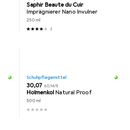
Saphir Beaute du Cuir
Imprägnierer Nano Invulner
250 ml
2
Schuhpflegemittel
EUR
EUR
30,07
60,14
/
1l
Holmenkol
Natural Proof
500 ml