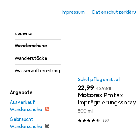
Trinkflasche +
Beliebt
Schuhpflege
Impressum
Datenschutzerklär
Thermosflasche
Trinkflasche
Sortieren nach
:
Relevanz
Zubehör
Produktliste
Wanderschuhe
Wanderstöcke
Wasseraufbereitung
Schuhpflegemittel
EUR
EUR
22,99
45,98
/
1l
Angebote
Motorex
Protex
Imprägnierungsspray
Ausverkauf
Wanderschuhe
500 ml
Gebraucht
357
Wanderschuhe