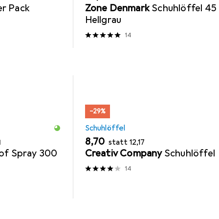
er Pack
Zone Denmark
Schuhlöffel 45
Hellgrau
14
−29%
Schuhlöffel
EUR
EUR
8,70
statt
12,17
l
oof Spray 300
Creativ Company
Schuhlöffel
14