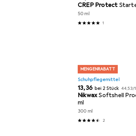
CREP Protect
Start
50 ml
1
MENGENRABATT
Schuhpflegemittel
EUR
EUR
13,36
bei 2 Stück
44,53
/
1
Nikwax
Softshell Pr
ml
300 ml
2