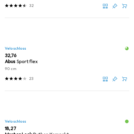
32
Veloschloss
EUR
32,76
Abus
Sportflex
90 cm
23
Veloschloss
EUR
18,27