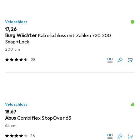
Veloschloss
EUR
17,26
Burg Wächter
Kabelschloss mit Zahlen 720 200
Snap+Lock
200 cm
28
Veloschloss
EUR
18,67
Abus
Combiflex StopOver 65
65 cm
36