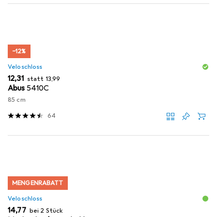
−12%
Veloschloss
EUR
EUR
12,31
statt
13,99
Abus
5410C
85 cm
64
MENGENRABATT
Veloschloss
EUR
14,77
bei 2 Stück