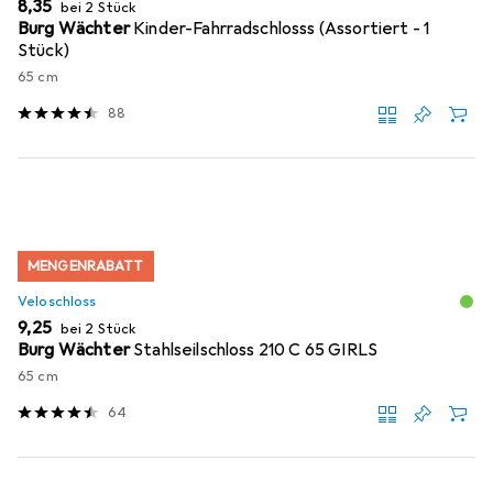
EUR
8,35
bei 2 Stück
Burg Wächter
Kinder-Fahrradschlosss (Assortiert - 1
Stück)
65 cm
88
MENGENRABATT
Veloschloss
EUR
9,25
bei 2 Stück
Burg Wächter
Stahlseilschloss 210 C 65 GIRLS
65 cm
64