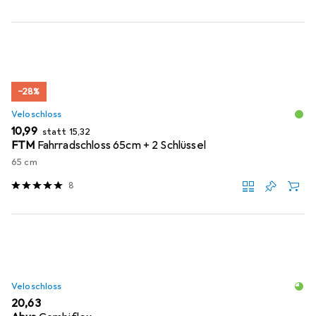
−28%
Veloschloss
EUR
EUR
10,99
statt
15,32
FTM
Fahrradschloss 65cm + 2 Schlüssel
65 cm
8
Veloschloss
EUR
20,63