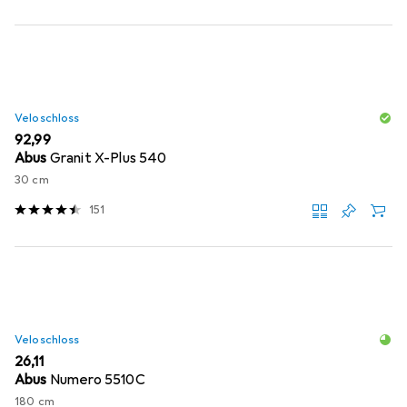
Veloschloss
EUR
92,99
Abus
Granit X-Plus 540
30 cm
151
Veloschloss
EUR
26,11
Abus
Numero 5510C
180 cm