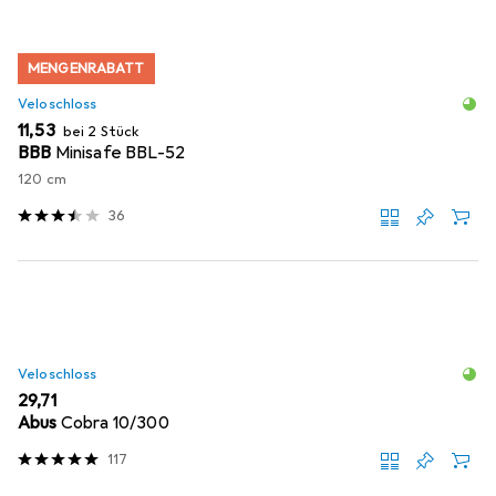
MENGENRABATT
Veloschloss
EUR
11,53
bei 2 Stück
BBB
Minisafe BBL-52
120 cm
36
Veloschloss
EUR
29,71
Abus
Cobra 10/300
117