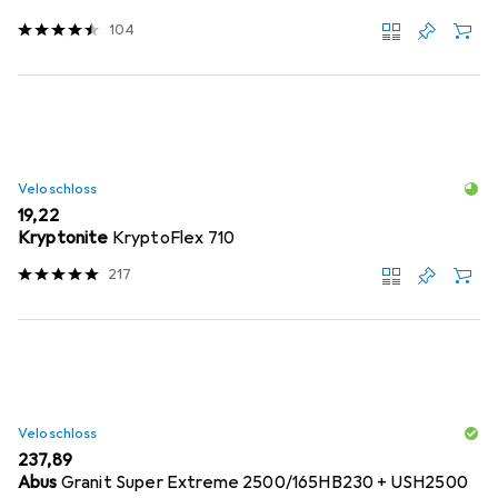
104
Veloschloss
EUR
19,22
Kryptonite
KryptoFlex 710
217
Veloschloss
EUR
237,89
Abus
Granit Super Extreme 2500/165HB230 + USH2500