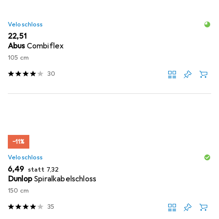
Veloschloss
EUR
22,51
Abus
Combiflex
105 cm
30
−11%
Veloschloss
EUR
EUR
6,49
statt
7,32
Dunlop
Spiralkabelschloss
150 cm
35