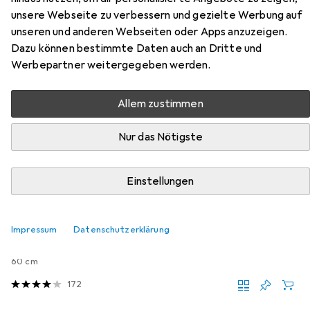
unsere Webseite zu verbessern und gezielte Werbung auf
unseren und anderen Webseiten oder Apps anzuzeigen.
Zubehör für Muuwmi Stb
Dazu können bestimmte Daten auch an Dritte und
Werbepartner weitergegeben werden.
Hier findest du passendes Zubehör zum Produkt Muuwmi
Stb aus der Kategorie Veloschloss.
Allem zustimmen
Relevanz
Nur das Nötigste
Produktliste
Einstellungen
Veloschloss
EUR
17,48
Impressum
Datenschutzerklärung
Micro
Kabelschloss
60 cm
172