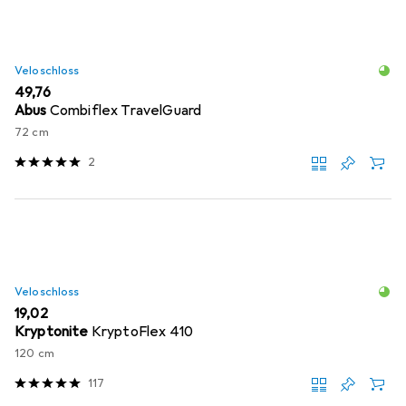
Veloschloss
EUR
49,76
Abus
Combiflex TravelGuard
72 cm
2
Veloschloss
EUR
19,02
Kryptonite
KryptoFlex 410
120 cm
117