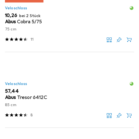
Veloschloss
EUR
10,26
bei 2 Stück
Abus
Cobra 5/75
75 cm
11
Veloschloss
EUR
57,44
Abus
Tresor 6412C
85 cm
8