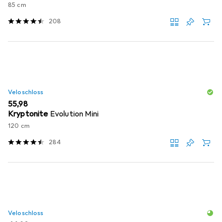
85 cm
208
Veloschloss
EUR
55,98
Kryptonite
Evolution Mini
120 cm
284
Veloschloss