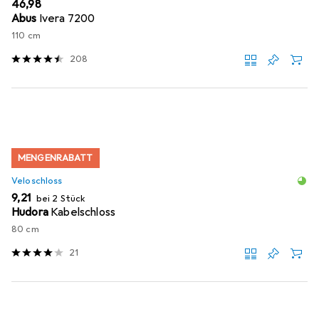
EUR
46,98
Abus
Ivera 7200
110 cm
208
MENGENRABATT
Veloschloss
EUR
9,21
bei 2 Stück
Hudora
Kabelschloss
80 cm
21