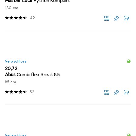
Master Lock
Python Kompakt
180 cm
42
Veloschloss
EUR
20,72
Abus
Combiflex Break 85
85 cm
52
Veloschloss