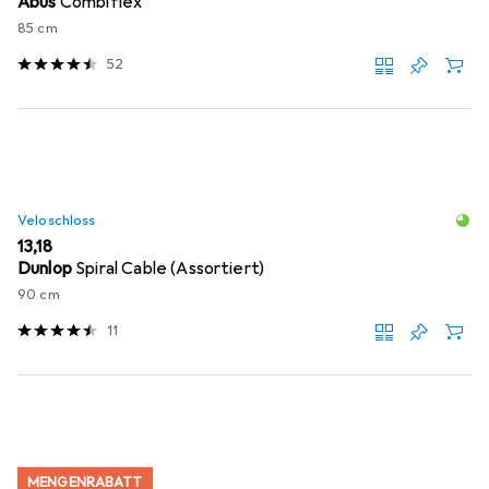
Abus
Combiflex
85 cm
52
Veloschloss
EUR
13,18
Dunlop
Spiral Cable (Assortiert)
90 cm
11
MENGENRABATT