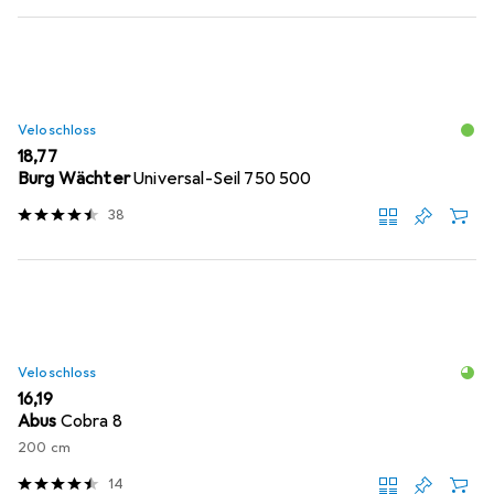
Veloschloss
EUR
18,77
Burg Wächter
Universal-Seil 750 500
38
Veloschloss
EUR
16,19
Abus
Cobra 8
200 cm
14