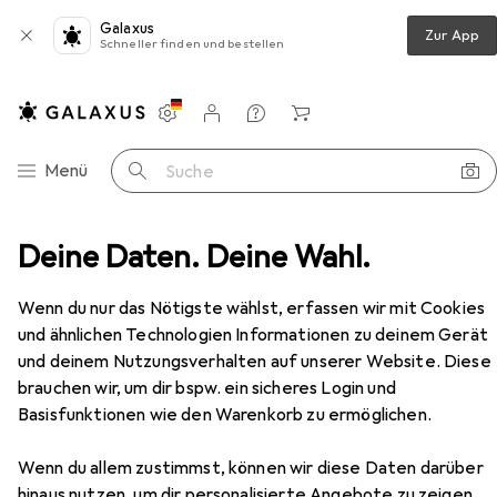
Galaxus
Zur App
Schneller finden und bestellen
Einstellungen
Kundenkonto
Vergleichslisten
Merklisten
Warenkorb
Navigation nach Kategorien
Menü
Suche
ät + Rollsport
Deine Daten. Deine Wahl.
Scooters
Scooter
Muuwmi Stb
Zubehör
Wenn du nur das Nötigste wählst, erfassen wir mit Cookies
und ähnlichen Technologien Informationen zu deinem Gerät
und deinem Nutzungsverhalten auf unserer Website. Diese
EUR
69,92
brauchen wir, um dir bspw. ein sicheres Login und
Muuwmi
Stb
Basisfunktionen wie den Warenkorb zu ermöglichen.
Wenn du allem zustimmst, können wir diese Daten darüber
hinaus nutzen, um dir personalisierte Angebote zu zeigen,