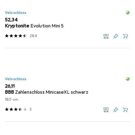
Veloschloss
EUR
52,34
Kryptonite
Evolution Mini 5
284
Veloschloss
EUR
26,11
BBB
Zahlenschloss MinicaseXL schwarz
180 cm
3