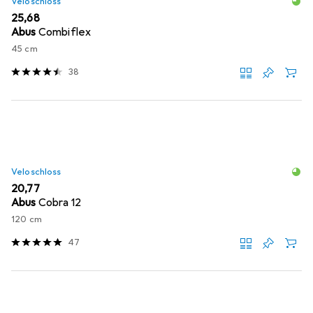
Veloschloss
EUR
25,68
Abus
Combiflex
45 cm
38
Veloschloss
EUR
20,77
Abus
Cobra 12
120 cm
47