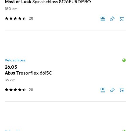
Master Lock
Spiralschloss 8126EURDPRO
180 cm
28
Veloschloss
EUR
26,05
Abus
Tresorflex 6615C
85 cm
28