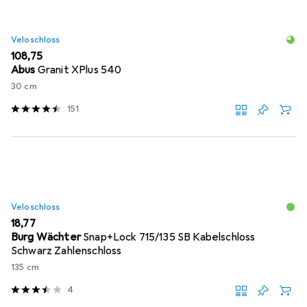
Veloschloss
EUR
108,75
Abus
Granit XPlus 540
30 cm
151
Veloschloss
EUR
18,77
Burg Wächter
Snap+Lock 715/135 SB Kabelschloss
Schwarz Zahlenschloss
135 cm
4