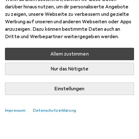
Hier findest du passendes Zubehör zum Produkt Nord
darüber hinaus nutzen, um dir personalisierte Angebote
Trail Street.
zu zeigen, unsere Webseite zu verbessern und gezielte
Relevanz
Werbung auf unseren und anderen Webseiten oder Apps
anzuzeigen. Dazu können bestimmte Daten auch an
Produktliste
Dritte und Werbepartner weitergegeben werden.
Keine Produkte gefunden
Allem zustimmen
Nur das Nötigste
Einstellungen
Impressum
Datenschutzerklärung