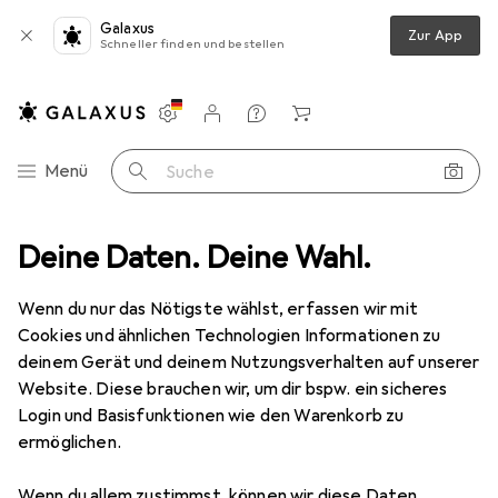
Galaxus
Zur App
Schneller finden und bestellen
Einstellungen
Kundenkonto
Vergleichslisten
Merklisten
Warenkorb
Navigation nach Kategorien
Menü
Suche
oor
Deine Daten. Deine Wahl.
Wandern
Wanderschuhe
Nord Trail Street
Zubehör
EUR
86,65
Wenn du nur das Nötigste wählst, erfassen wir mit
Nord Trail
Street
Cookies und ähnlichen Technologien Informationen zu
39
46
deinem Gerät und deinem Nutzungsverhalten auf unserer
Website. Diese brauchen wir, um dir bspw. ein sicheres
Login und Basisfunktionen wie den Warenkorb zu
ermöglichen.
Zubehör für Nord Trail Street
Wenn du allem zustimmst, können wir diese Daten