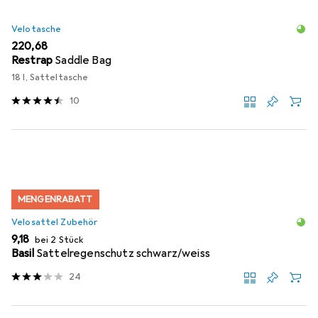
Velotasche
EUR
220,68
Restrap
Saddle Bag
18 l, Satteltasche
10
MENGENRABATT
Velosattel Zubehör
EUR
9,18
bei 2 Stück
Basil
Sattelregenschutz schwarz/weiss
24