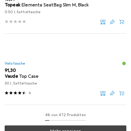
Topeak
Elementa SeatBag Slim M, Black
0.50 l, Satteltasche
Velotasche
EUR
91,30
Vaude
Top Case
30 l, Satteltasche
6
48 von 472 Produkten