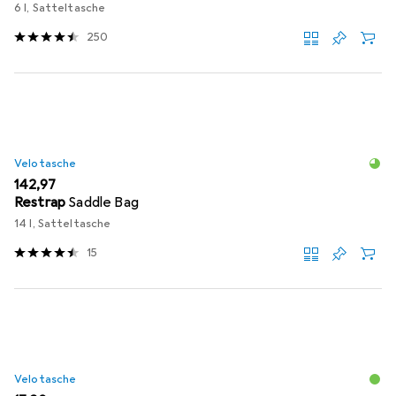
6 l, Satteltasche
250
Velotasche
EUR
142,97
Restrap
Saddle Bag
14 l, Satteltasche
15
Velotasche