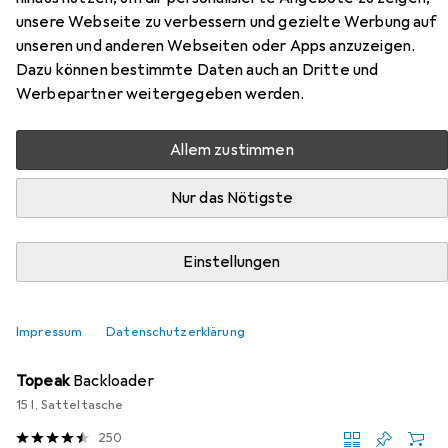
unsere Webseite zu verbessern und gezielte Werbung auf
Hier findest du passendes Zubehör zum Produkt P&P
unseren und anderen Webseiten oder Apps anzuzeigen.
Procycling Rückenwind 802 aus den Kategorien
Dazu können bestimmte Daten auch an Dritte und
Velotasche und Velosattel Zubehör.
Werbepartner weitergegeben werden.
Allem zustimmen
Beliebt
Velotasche
Velosattel Zubehör
Nur das Nötigste
Relevanz
Produktliste
Einstellungen
Impressum
Datenschutzerklärung
Velotasche
EUR
63,15
Topeak
Backloader
15 l, Satteltasche
250