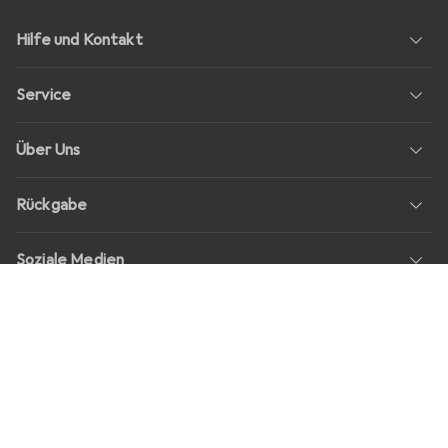
Hilfe und Kontakt
Service
Über Uns
Rückgabe
Soziale Medien
Stellenangebote
Preise
Alle Preise in EUR inkl. MwSt., zzgl.
Versandkosten
bei Bestellungen
unter
30,–
Shop Version