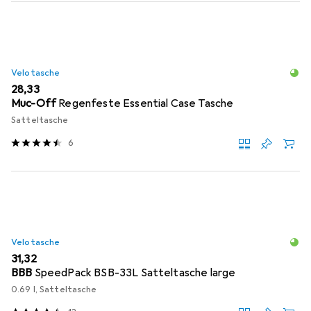
Velotasche
EUR
28,33
Muc-Off
Regenfeste Essential Case Tasche
Satteltasche
6
Velotasche
EUR
31,32
BBB
SpeedPack BSB-33L Satteltasche large
0.69 l, Satteltasche