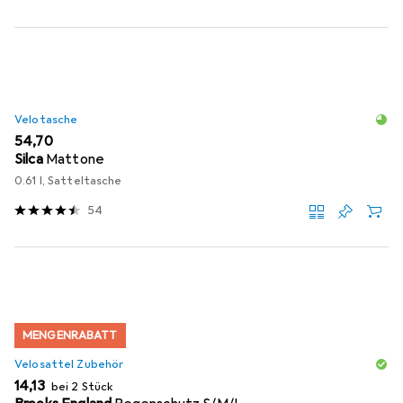
Velotasche
EUR
54,70
Silca
Mattone
0.61 l, Satteltasche
54
MENGENRABATT
Velosattel Zubehör
EUR
14,13
bei 2 Stück