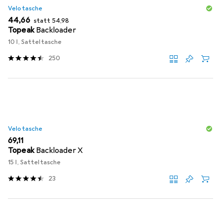
Velotasche
EUR
EUR
44,66
statt
54,98
Topeak
Backloader
10 l, Satteltasche
250
Velotasche
EUR
69,11
Topeak
Backloader X
15 l, Satteltasche
23