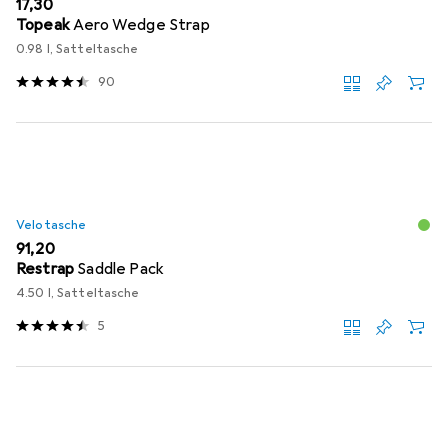
EUR
17,30
Topeak
Aero Wedge Strap
0.98 l, Satteltasche
90
Velotasche
EUR
91,20
Restrap
Saddle Pack
4.50 l, Satteltasche
5