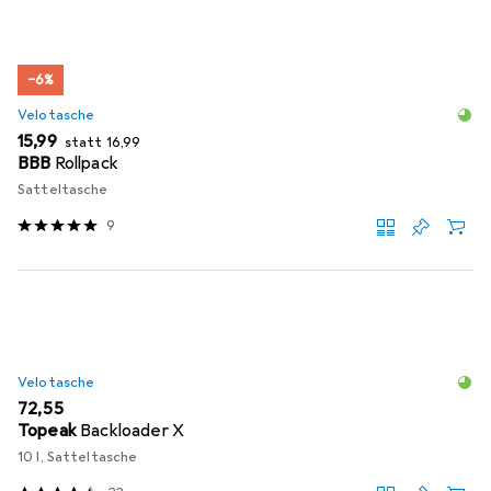
−6%
Velotasche
EUR
EUR
15,99
statt
16,99
BBB
Rollpack
Satteltasche
9
Velotasche
EUR
72,55
Topeak
Backloader X
10 l, Satteltasche