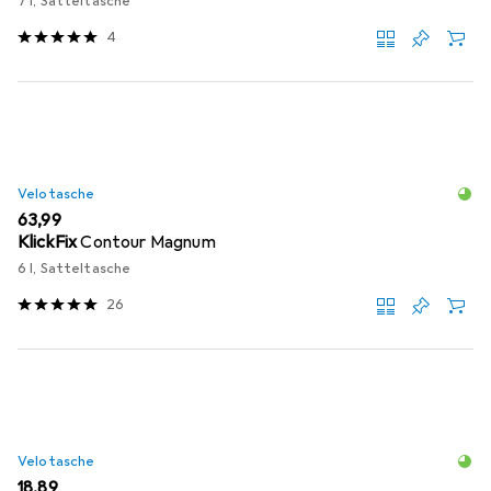
7 l, Satteltasche
4
Velotasche
EUR
63,99
KlickFix
Contour Magnum
6 l, Satteltasche
26
Velotasche
EUR
18,89