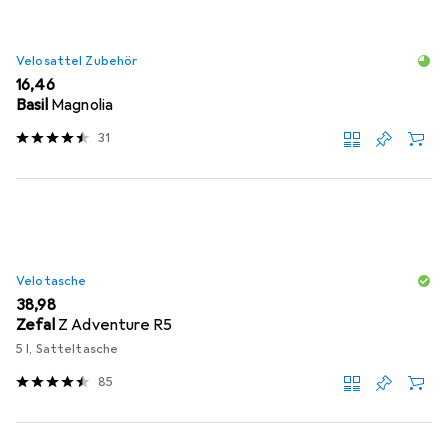
Velosattel Zubehör
EUR
16,46
Basil
Magnolia
31
Velotasche
EUR
38,98
Zefal
Z Adventure R5
5 l, Satteltasche
85