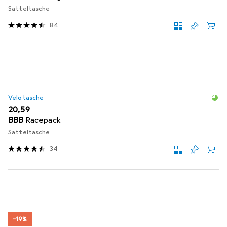
Satteltasche
84
Velotasche
EUR
20,59
BBB
Racepack
Satteltasche
34
−19%