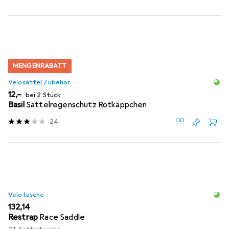
MENGENRABATT
Velosattel Zubehör
EUR
12,–
bei 2 Stück
Basil
Sattelregenschutz Rotkäppchen
24
Velotasche
EUR
132,14
Restrap
Race Saddle