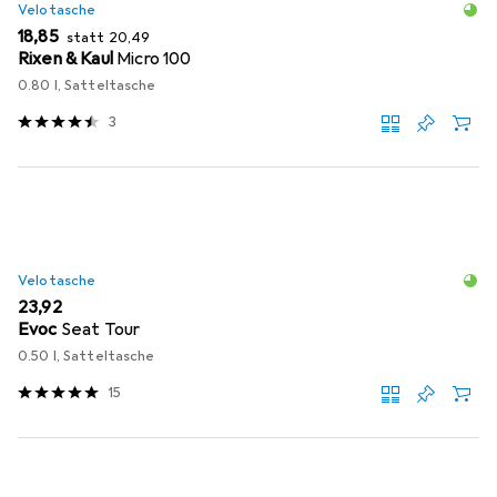
Velotasche
EUR
EUR
18,85
statt
20,49
Rixen & Kaul
Micro 100
0.80 l, Satteltasche
3
Velotasche
EUR
23,92
Evoc
Seat Tour
0.50 l, Satteltasche
15