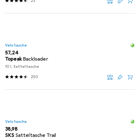
23
Velotasche
EUR
57,24
Topeak
Backloader
10 l, Satteltasche
250
Velotasche
EUR
38,98
SKS
Satteltasche Trail