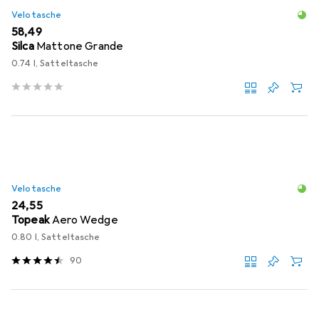
Velotasche
EUR
58,49
Silca
Mattone Grande
0.74 l, Satteltasche
Velotasche
EUR
24,55
Topeak
Aero Wedge
0.80 l, Satteltasche
90