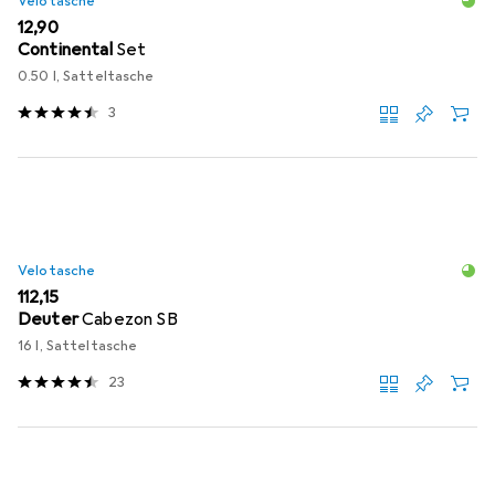
Velotasche
EUR
12,90
Continental
Set
0.50 l, Satteltasche
3
Velotasche
EUR
112,15
Deuter
Cabezon SB
16 l, Satteltasche
23