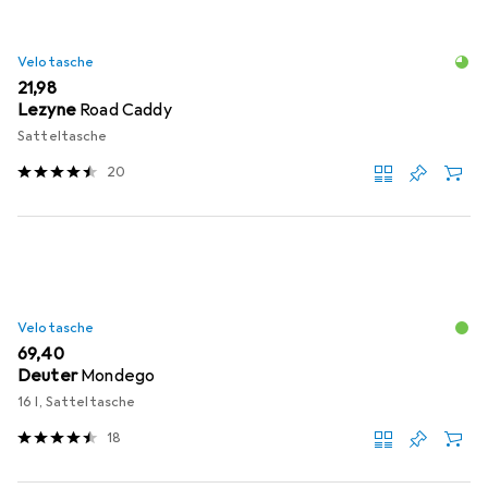
Velotasche
EUR
21,98
Lezyne
Road Caddy
Satteltasche
20
Velotasche
EUR
69,40
Deuter
Mondego
16 l, Satteltasche
18