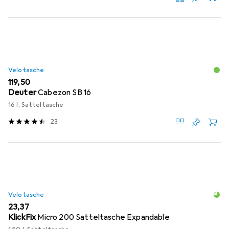
Velotasche
EUR
119,50
Deuter
Cabezon SB 16
16 l, Satteltasche
23
Velotasche
EUR
23,37
KlickFix
Micro 200 Satteltasche Expandable