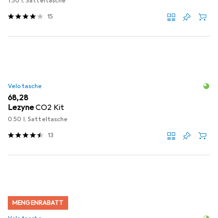
1.50 l, Satteltasche
15
Velotasche
EUR
68,28
Lezyne
CO2 Kit
0.50 l, Satteltasche
13
MENGENRABATT