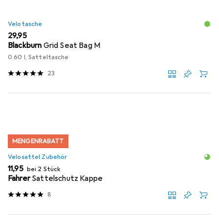
Velotasche
EUR
29,95
Blackburn
Grid Seat Bag M
0.60 l, Satteltasche
23
MENGENRABATT
Velosattel Zubehör
EUR
11,95
bei 2 Stück
Fahrer
Sattelschutz Kappe
8