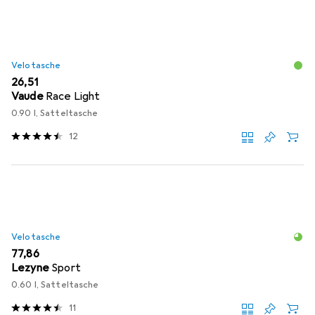
Velotasche
EUR
26,51
Vaude
Race Light
0.90 l, Satteltasche
12
Velotasche
EUR
77,86
Lezyne
Sport
0.60 l, Satteltasche
11