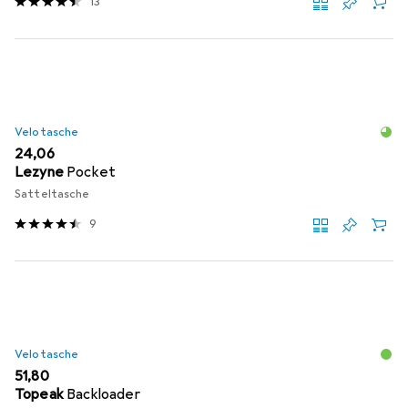
13
Velotasche
EUR
24,06
Lezyne
Pocket
Satteltasche
9
Velotasche
EUR
51,80
Topeak
Backloader