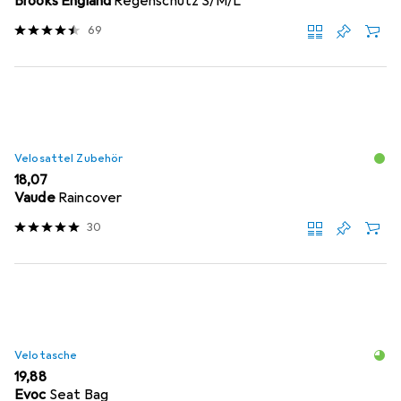
Brooks England
Regenschutz S/M/L
69
Velosattel Zubehör
EUR
18,07
Vaude
Raincover
30
Velotasche
EUR
19,88
Evoc
Seat Bag