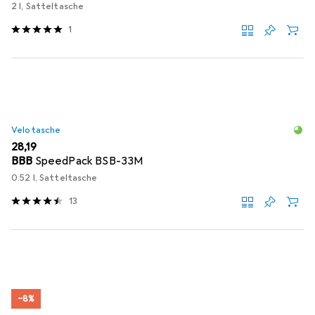
2 l, Satteltasche
1
Velotasche
EUR
28,19
BBB
SpeedPack BSB-33M
0.52 l, Satteltasche
13
−8%