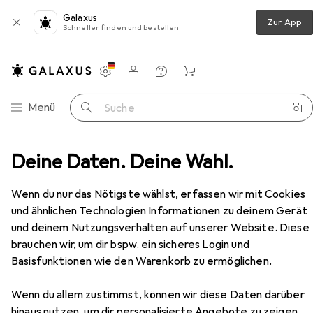
Galaxus
Zur App
Schneller finden und bestellen
Einstellungen
Kundenkonto
Vergleichslisten
Merklisten
Warenkorb
Navigation nach Kategorien
Menü
Suche
behör
Deine Daten. Deine Wahl.
Velosattel
P&P Procycling Rückenwind 802
Zubehör
Wenn du nur das Nötigste wählst, erfassen wir mit Cookies
EUR
59,–
P&P Procycling
Rückenwind 802
und ähnlichen Technologien Informationen zu deinem Gerät
und deinem Nutzungsverhalten auf unserer Website. Diese
brauchen wir, um dir bspw. ein sicheres Login und
Basisfunktionen wie den Warenkorb zu ermöglichen.
Zubehör für P&P Procycling
Wenn du allem zustimmst, können wir diese Daten darüber
Rückenwind 802
hinaus nutzen, um dir personalisierte Angebote zu zeigen,