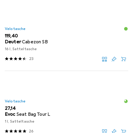
Velotasche
EUR
119,40
Deuter
Cabezon SB
16 l, Satteltasche
23
Velotasche
EUR
27,14
Evoc
Seat Bag Tour L
1 l, Satteltasche
26