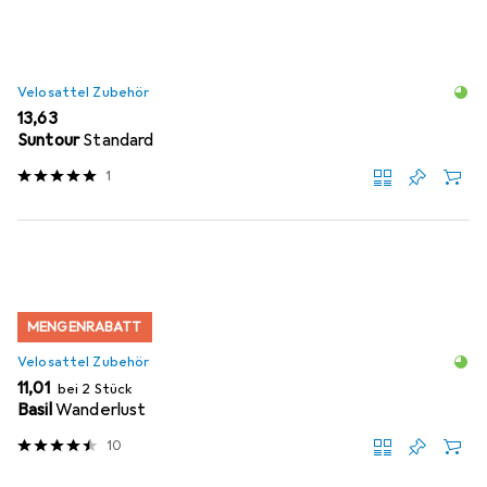
Velosattel Zubehör
EUR
13,63
Suntour
Standard
1
MENGENRABATT
Velosattel Zubehör
EUR
11,01
bei 2 Stück
Basil
Wanderlust
10