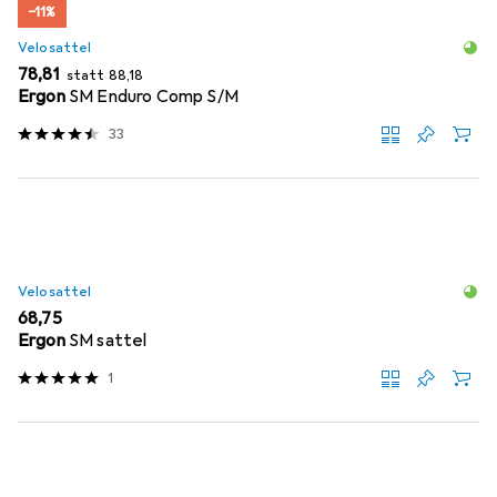
−11%
Velosattel
EUR
EUR
78,81
statt
88,18
Ergon
SM Enduro Comp S/M
33
Velosattel
EUR
68,75
Ergon
SM sattel
1