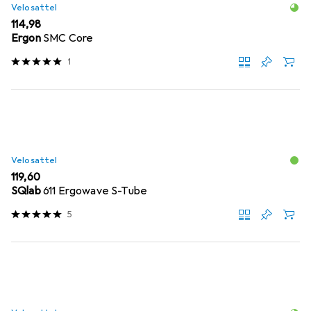
Velosattel
EUR
114,98
Ergon
SMC Core
1
Velosattel
EUR
119,60
SQlab
611 Ergowave S-Tube
5