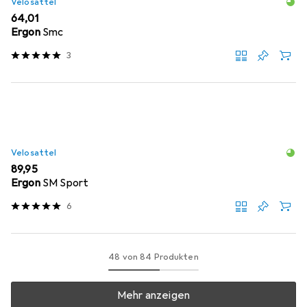
Velosattel
EUR
64,01
Ergon
Smc
3
Velosattel
EUR
89,95
Ergon
SM Sport
6
48 von 84 Produkten
Mehr anzeigen