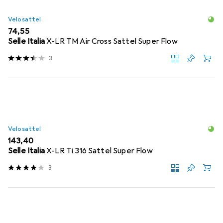
Velosattel
EUR
74,55
Selle Italia
X-LR TM Air Cross Sattel Super Flow
3
Velosattel
EUR
143,40
Selle Italia
X-LR Ti 316 Sattel Super Flow
3