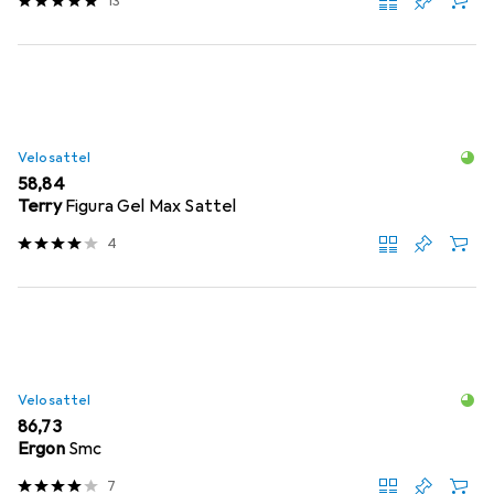
13
Velosattel
EUR
58,84
Terry
Figura Gel Max Sattel
4
Velosattel
EUR
86,73
Ergon
Smc
7