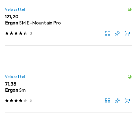
Velosattel
EUR
121,20
Ergon
SM E-Mountain Pro
3
Velosattel
EUR
71,38
Ergon
Sm
5