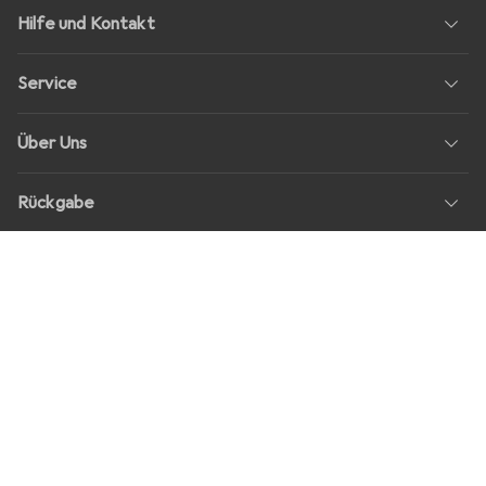
Hilfe und Kontakt
Service
Über Uns
Rückgabe
Soziale Medien
Stellenangebote
Preise
Alle Preise in EUR inkl. MwSt., zzgl.
Versandkosten
bei Bestellungen
unter
30,–
Shop Version
master-20260807-1543-31184013131-1