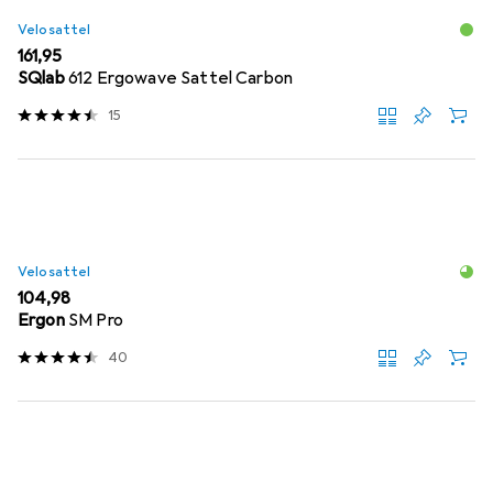
Velosattel
EUR
161,95
SQlab
612 Ergowave Sattel Carbon
15
Velosattel
EUR
104,98
Ergon
SM Pro
40