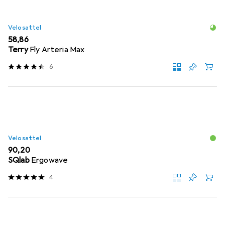
Velosattel
EUR
58,86
Terry
Fly Arteria Max
6
Velosattel
EUR
90,20
SQlab
Ergowave
4