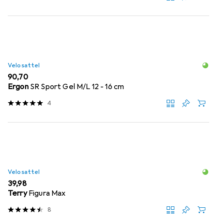
Velosattel
EUR
90,70
Ergon
SR Sport Gel M/L 12 - 16 cm
4
Velosattel
EUR
39,98
Terry
Figura Max
8