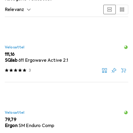
Relevanz
Produktliste
Velosattel
EUR
111,16
SQlab
611 Ergowave Active 2.1
3
Velosattel
EUR
79,79
Ergon
SM Enduro Comp