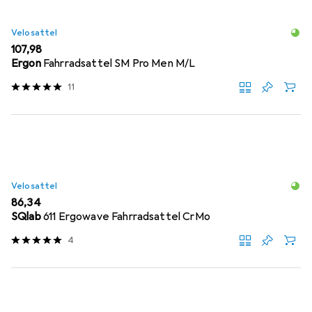
Velosattel
EUR
107,98
Ergon
Fahrradsattel SM Pro Men M/L
11
Velosattel
EUR
86,34
SQlab
611 Ergowave Fahrradsattel CrMo
4