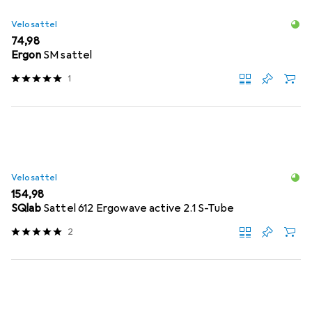
Velosattel
EUR
74,98
Ergon
SM sattel
1
Velosattel
EUR
154,98
SQlab
Sattel 612 Ergowave active 2.1 S-Tube
2