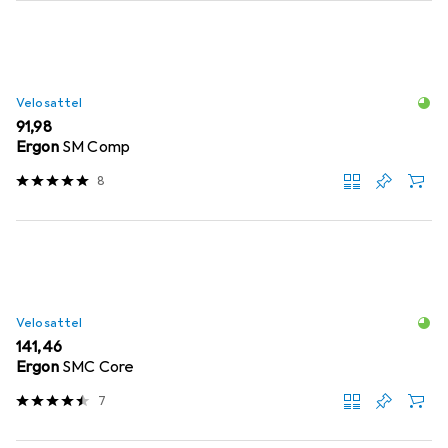
Velosattel
EUR
91,98
Ergon
SM Comp
8
Velosattel
EUR
141,46
Ergon
SMC Core
7