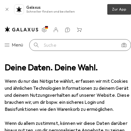
Galaxus
Zur App
Schneller finden und bestellen
Einstellungen
Kundenkonto
Vergleichslisten
Merklisten
Warenkorb
Navigation nach Kategorien
Menü
Suche
e
Deine Daten. Deine Wahl.
Race Face Turbine R SV Dropper Post 100 No Lever
Zubehör
Wenn du nur das Nötigste wählst, erfassen wir mit Cookies
und ähnlichen Technologien Informationen zu deinem Gerät
und deinem Nutzungsverhalten auf unserer Website. Diese
brauchen wir, um dir bspw. ein sicheres Login und
Basisfunktionen wie den Warenkorb zu ermöglichen.
Wenn du allem zustimmst, können wir diese Daten darüber
hinaus nutzen, um dir personalisierte Angebote zu zeigen,