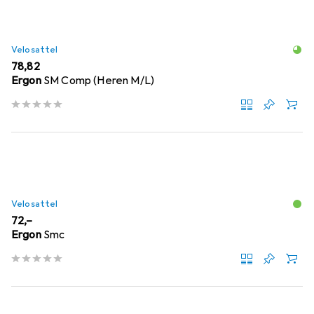
Velosattel
EUR
78,82
Ergon
SM Comp (Heren M/L)
Velosattel
EUR
72,–
Ergon
Smc