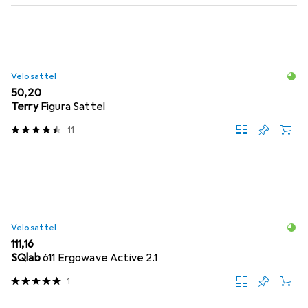
Velosattel
EUR
50,20
Terry
Figura Sattel
11
Velosattel
EUR
111,16
SQlab
611 Ergowave Active 2.1
1