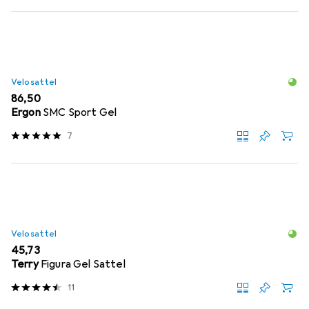
Velosattel
EUR
86,50
Ergon
SMC Sport Gel
7
Velosattel
EUR
45,73
Terry
Figura Gel Sattel
11