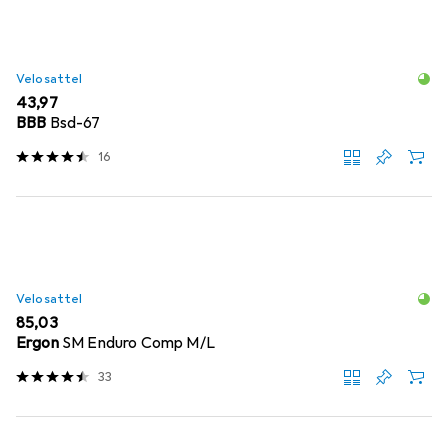
Velosattel
EUR
43,97
BBB
Bsd-67
16
Velosattel
EUR
85,03
Ergon
SM Enduro Comp M/L
33