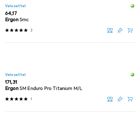
Velosattel
EUR
64,17
Ergon
Smc
3
Velosattel
EUR
171,31
Ergon
SM Enduro Pro Titanium M/L
1