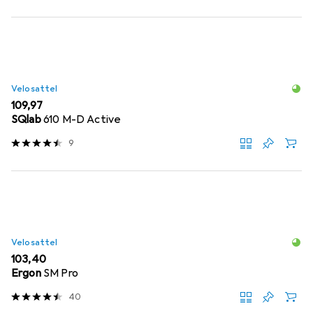
Velosattel
EUR
109,97
SQlab
610 M-D Active
9
Velosattel
EUR
103,40
Ergon
SM Pro
40