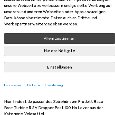
Race Face
Turbine R SV Dropper Post
unsere Webseite zu verbessern und gezielte Werbung auf
100 No Lever
31.60 mm
unseren und anderen Webseiten oder Apps anzuzeigen.
Dazu können bestimmte Daten auch an Dritte und
Werbepartner weitergegeben werden.
Allem zustimmen
Nur das Nötigste
Einstellungen
Zubehör für Race Face Turbine R
Impressum
Datenschutzerklärung
SV Dropper Post 100 No Lever
Hier findest du passendes Zubehör zum Produkt Race
Face Turbine R SV Dropper Post 100 No Lever aus der
Kategorie Velosattel.