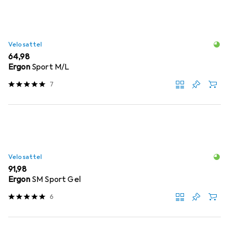
Velosattel
EUR
64,98
Ergon
Sport M/L
7
Velosattel
EUR
91,98
Ergon
SM Sport Gel
6