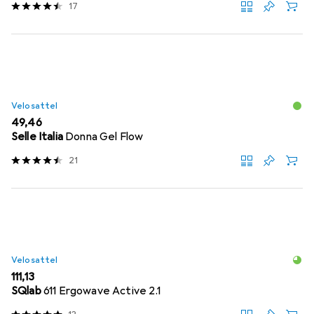
17
Velosattel
EUR
49,46
Selle Italia
Donna Gel Flow
21
Velosattel
EUR
111,13
SQlab
611 Ergowave Active 2.1