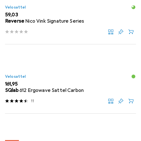
Velosattel
EUR
59,03
Reverse
Nico Vink Signature Series
Velosattel
EUR
161,95
SQlab
612 Ergowave Sattel Carbon
11