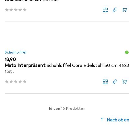
Schuhlöffel
EUR
18,90
Mato Interpräsent
Schuhlöffel Cora Edelstahl 50 cm 4163
1 St.
16 von 16 Produkten
Nach oben