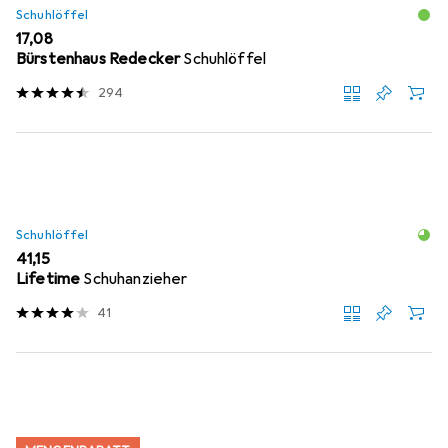
Schuhlöffel
EUR
17,08
Bürstenhaus Redecker
Schuhlöffel
294
Schuhlöffel
EUR
41,15
Lifetime
Schuhanzieher
41