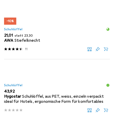
−10%
Schuhlöffel
EUR
EUR
21,01
statt
23,30
AWA
Stiefelknecht
11
Schuhlöffel
EUR
43,92
Hygostar
Schuhlöffel, aus PET, weiss, einzeln verpackt
ideal für Hotels, ergonomische Form für komfortables