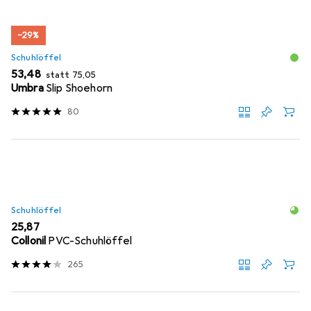
−29%
Schuhlöffel
EUR
EUR
53,48
statt
75,05
Umbra
Slip Shoehorn
80
Schuhlöffel
EUR
25,87
Collonil
PVC-Schuhlöffel
265