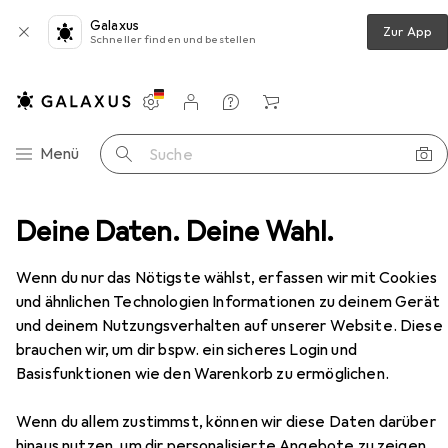
Galaxus
Zur App
Schneller finden und bestellen
Einstellungen
Kundenkonto
Vergleichslisten
Merklisten
Warenkorb
Navigation nach Kategorien
Menü
Suche
rn
Deine Daten. Deine Wahl.
Wanderschuhe
Safety Jogger Adventure Napo
Zubehör
EUR
92,82
Wenn du nur das Nötigste wählst, erfassen wir mit Cookies
Safety Jogger
Adventure Napo
und ähnlichen Technologien Informationen zu deinem Gerät
8 Grössen
und deinem Nutzungsverhalten auf unserer Website. Diese
brauchen wir, um dir bspw. ein sicheres Login und
Basisfunktionen wie den Warenkorb zu ermöglichen.
Zubehör für Safety Jogger
Wenn du allem zustimmst, können wir diese Daten darüber
Adventure Napo
hinaus nutzen, um dir personalisierte Angebote zu zeigen,