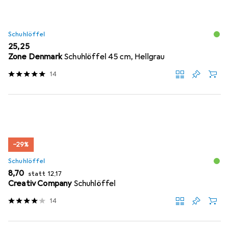
Schuhlöffel
EUR
25,25
Zone Denmark
Schuhlöffel 45 cm, Hellgrau
14
−29%
Schuhlöffel
EUR
EUR
8,70
statt
12,17
Creativ Company
Schuhlöffel
14