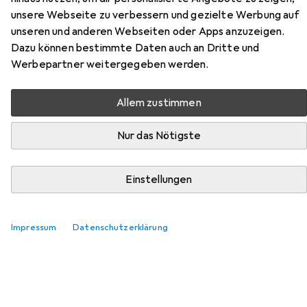
unsere Webseite zu verbessern und gezielte Werbung auf
Hier findest du passendes Zubehör zum Produkt Safety
unseren und anderen Webseiten oder Apps anzuzeigen.
Jogger Adventure Napo aus der Kategorie Schuhlöffel.
Dazu können bestimmte Daten auch an Dritte und
Relevanz
Werbepartner weitergegeben werden.
Produktliste
Allem zustimmen
Nur das Nötigste
MENGENRABATT
Schuhlöffel
Einstellungen
EUR
9,73
bei 2 Stück
Metaltex
Schuhlöffel
169
Impressum
Datenschutzerklärung