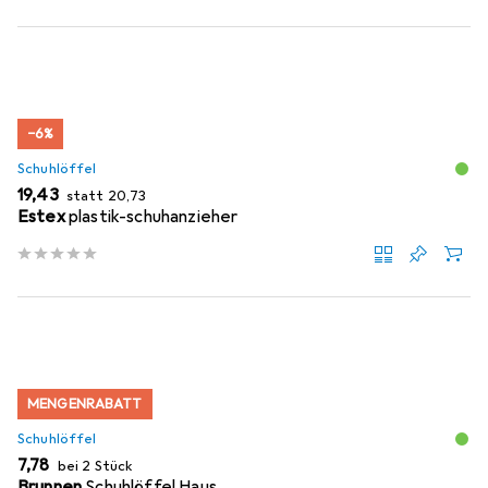
−6%
Schuhlöffel
EUR
EUR
19,43
statt
20,73
Estex
plastik-schuhanzieher
MENGENRABATT
Schuhlöffel
EUR
7,78
bei 2 Stück
Brunnen
Schuhlöffel Haus