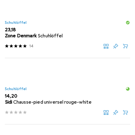
Schuhlöffel
EUR
23,18
Zone Denmark
Schuhlöffel
14
Schuhlöffel
EUR
14,20
Sidi
Chausse-pied universel rouge-white