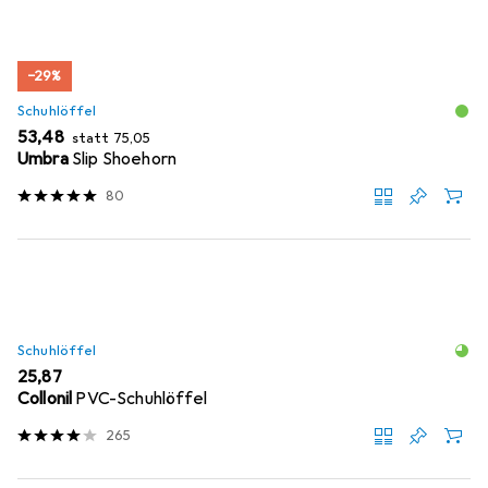
−29%
Schuhlöffel
EUR
EUR
53,48
statt
75,05
Umbra
Slip Shoehorn
80
Schuhlöffel
EUR
25,87
Collonil
PVC-Schuhlöffel
265