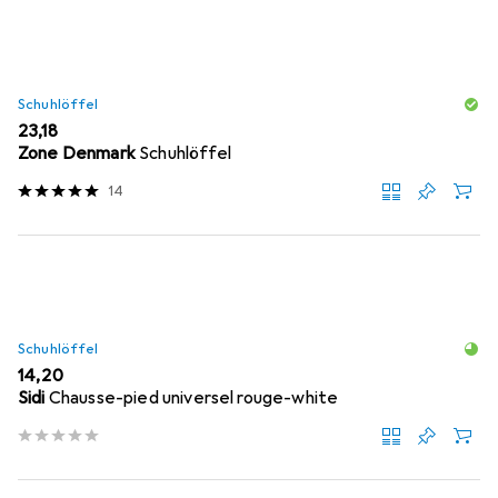
Schuhlöffel
EUR
23,18
Zone Denmark
Schuhlöffel
14
Schuhlöffel
EUR
14,20
Sidi
Chausse-pied universel rouge-white