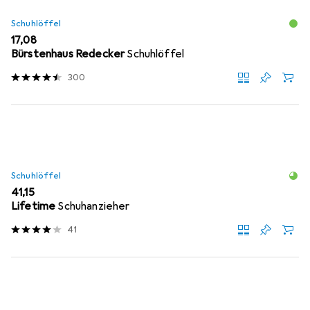
Schuhlöffel
EUR
17,08
Bürstenhaus Redecker
Schuhlöffel
300
Schuhlöffel
EUR
41,15
Lifetime
Schuhanzieher
41