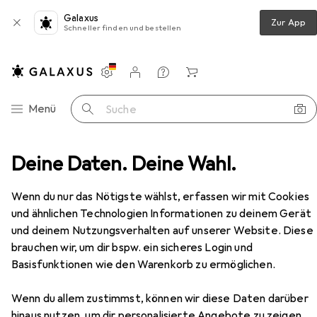
Galaxus
Zur App
Schneller finden und bestellen
Einstellungen
Kundenkonto
Vergleichslisten
Merklisten
Warenkorb
Navigation nach Kategorien
Menü
Suche
Wanderschuhe
Deine Daten. Deine Wahl.
Safety Jogger Adventure Santiago
Zubehör
EUR
73,73
Wenn du nur das Nötigste wählst, erfassen wir mit Cookies
Safety Jogger
Adventure Santiago
und ähnlichen Technologien Informationen zu deinem Gerät
40
und deinem Nutzungsverhalten auf unserer Website. Diese
brauchen wir, um dir bspw. ein sicheres Login und
Basisfunktionen wie den Warenkorb zu ermöglichen.
Zubehör für Safety Jogger
Adventure Santiago
Wenn du allem zustimmst, können wir diese Daten darüber
hinaus nutzen, um dir personalisierte Angebote zu zeigen,