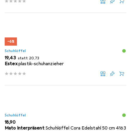
−6%
Schuhlöffel
EUR
EUR
19,43
statt
20,73
Estex
plastik-schuhanzieher
Schuhlöffel
EUR
18,90
Mato Interpräsent
Schuhlöffel Cora Edelstahl 50 cm 4163