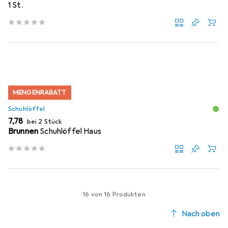
1 St.
MENGENRABATT
Schuhlöffel
EUR
7,78
bei 2 Stück
Brunnen
Schuhlöffel Haus
16 von 16 Produkten
Nach oben