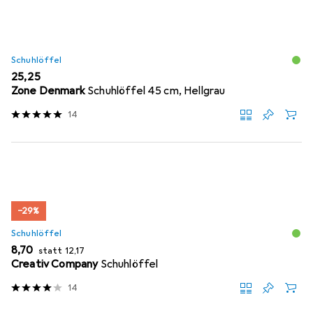
Schuhlöffel
EUR
25,25
Zone Denmark
Schuhlöffel 45 cm, Hellgrau
14
−29%
Schuhlöffel
EUR
EUR
8,70
statt
12,17
Creativ Company
Schuhlöffel
14