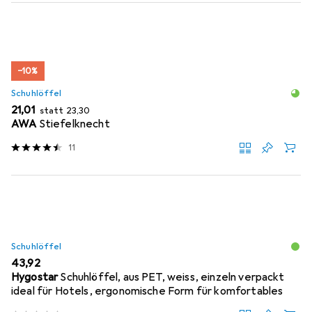
−10%
Schuhlöffel
EUR
EUR
21,01
statt
23,30
AWA
Stiefelknecht
11
Schuhlöffel
EUR
43,92
Hygostar
Schuhlöffel, aus PET, weiss, einzeln verpackt
ideal für Hotels, ergonomische Form für komfortables