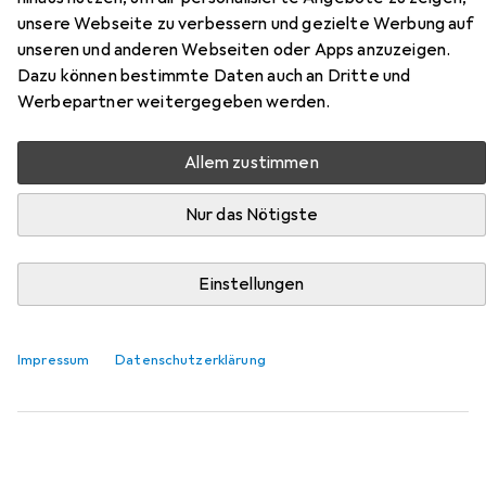
unsere Webseite zu verbessern und gezielte Werbung auf
Hier findest du passendes Zubehör zum Produkt Safety
unseren und anderen Webseiten oder Apps anzuzeigen.
Jogger Adventure Santiago aus der Kategorie
Dazu können bestimmte Daten auch an Dritte und
Schuhlöffel.
Werbepartner weitergegeben werden.
Relevanz
Produktliste
Allem zustimmen
Nur das Nötigste
MENGENRABATT
Einstellungen
Schuhlöffel
EUR
9,73
bei 2 Stück
Metaltex
Schuhlöffel
Impressum
Datenschutzerklärung
169