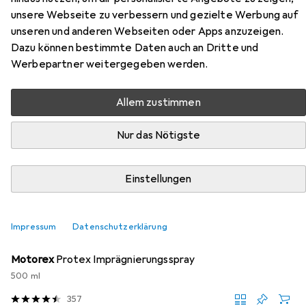
unsere Webseite zu verbessern und gezielte Werbung auf
Hier findest du passendes Zubehör zum Produkt Salewa
unseren und anderen Webseiten oder Apps anzuzeigen.
MTN Trainer Lite GTX Schuhe aus den Kategorien
Dazu können bestimmte Daten auch an Dritte und
Schuhpflegemittel und Schuhlöffel.
Werbepartner weitergegeben werden.
Allem zustimmen
Beliebt
Schuhpflegemittel
Schuhlöffel
Nur das Nötigste
Relevanz
Produktliste
Einstellungen
Impressum
Datenschutzerklärung
Schuhpflegemittel
EUR
EUR
21,94
43,88
/
1l
Motorex
Protex Imprägnierungsspray
500 ml
357