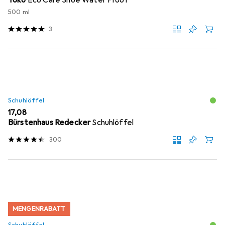
Toko
Eco Care Shoe Water Proof
500 ml
3
Schuhlöffel
EUR
17,08
Bürstenhaus Redecker
Schuhlöffel
300
MENGENRABATT