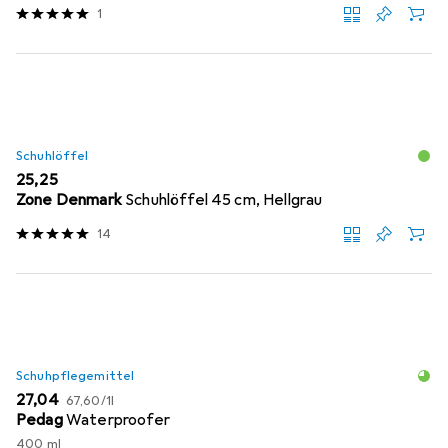
1
Schuhlöffel
EUR
25,25
Zone Denmark
Schuhlöffel 45 cm, Hellgrau
14
Schuhpflegemittel
EUR
EUR
27,04
67,60
/
1l
Pedag
Waterproofer
400 ml