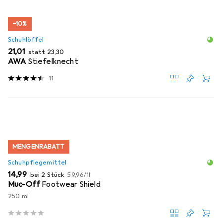
−10%
Schuhlöffel
EUR
EUR
21,01
statt
23,30
AWA
Stiefelknecht
11
MENGENRABATT
Schuhpflegemittel
EUR
EUR
14,99
bei 2 Stück
59,96
/
1l
Muc-Off
Footwear Shield
250 ml