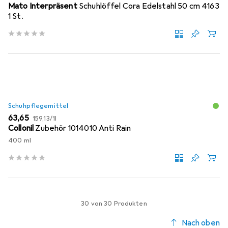
Mato Interpräsent
Schuhlöffel Cora Edelstahl 50 cm 4163
1 St.
Schuhpflegemittel
EUR
EUR
63,65
159,13
/
1l
Collonil
Zubehör 1014010 Anti Rain
400 ml
30 von 30 Produkten
Nach oben