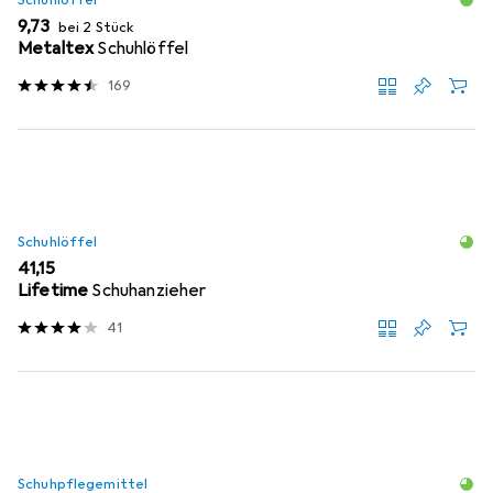
Schuhlöffel
EUR
9,73
bei 2 Stück
Metaltex
Schuhlöffel
169
Schuhlöffel
EUR
41,15
Lifetime
Schuhanzieher
41
Schuhpflegemittel