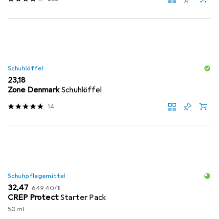
Schuhlöffel
EUR
23,18
Zone Denmark
Schuhlöffel
14
Schuhpflegemittel
EUR
EUR
32,47
649,40
/
1l
CREP Protect
Starter Pack
50 ml