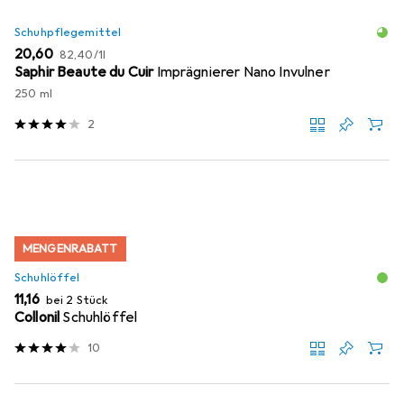
Schuhpflegemittel
EUR
EUR
20,60
82,40
/
1l
Saphir Beaute du Cuir
Imprägnierer Nano Invulner
250 ml
2
MENGENRABATT
Schuhlöffel
EUR
11,16
bei 2 Stück
Collonil
Schuhlöffel
10