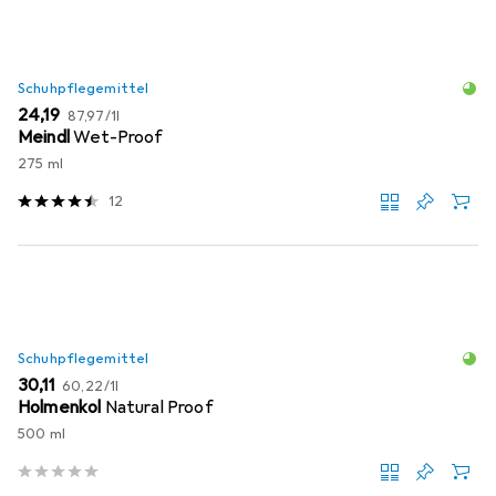
Schuhpflegemittel
EUR
EUR
24,19
87,97
/
1l
Meindl
Wet-Proof
275 ml
12
Schuhpflegemittel
EUR
EUR
30,11
60,22
/
1l
Holmenkol
Natural Proof
500 ml