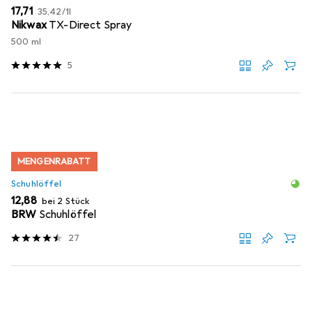
EUR
EUR
17,71
35,42
/
1l
Nikwax
TX-Direct Spray
500 ml
5
MENGENRABATT
Schuhlöffel
EUR
12,88
bei 2 Stück
BRW
Schuhlöffel
27