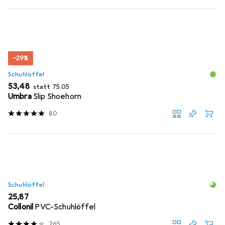
−29%
Schuhlöffel
EUR
EUR
53,48
statt
75,05
Umbra
Slip Shoehorn
80
Schuhlöffel
EUR
25,87
Collonil
PVC-Schuhlöffel
265