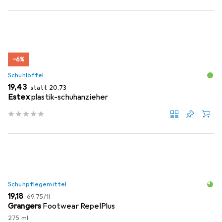
−6%
Schuhlöffel
EUR
EUR
19,43
statt
20,73
Estex
plastik-schuhanzieher
Schuhpflegemittel
EUR
EUR
19,18
69,75
/
1l
Grangers
Footwear RepelPlus
275 ml