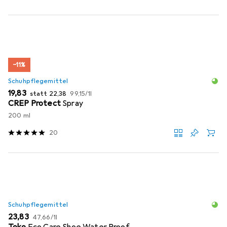
−11%
Schuhpflegemittel
EUR
EUR
EUR
19,83
statt
22,38
99,15
/
1l
CREP Protect
Spray
200 ml
20
Schuhpflegemittel
EUR
EUR
23,83
47,66
/
1l