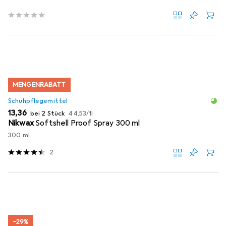
MENGENRABATT
Schuhpflegemittel
EUR
EUR
13,36
bei 2 Stück
44,53
/
1l
Nikwax
Softshell Proof Spray 300 ml
300 ml
2
−29%