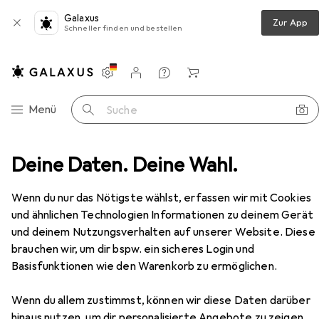
Galaxus
Zur App
Schneller finden und bestellen
Einstellungen
Kundenkonto
Vergleichslisten
Merklisten
Warenkorb
Navigation nach Kategorien
Menü
Suche
Wanderschuhe
Deine Daten. Deine Wahl.
Salewa MTN Trainer Lite GTX Schuhe
Zubehör
EUR
145,50
Wenn du nur das Nötigste wählst, erfassen wir mit Cookies
Salewa
MTN Trainer Lite GTX Schuhe
und ähnlichen Technologien Informationen zu deinem Gerät
6 Grössen
und deinem Nutzungsverhalten auf unserer Website. Diese
brauchen wir, um dir bspw. ein sicheres Login und
Basisfunktionen wie den Warenkorb zu ermöglichen.
Zubehör für Salewa MTN Trainer
Wenn du allem zustimmst, können wir diese Daten darüber
Lite GTX Schuhe
hinaus nutzen, um dir personalisierte Angebote zu zeigen,