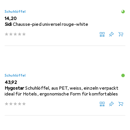
Schuhlöffel
EUR
14,20
Sidi
Chausse-pied universel rouge-white
Schuhlöffel
EUR
43,92
Hygostar
Schuhlöffel, aus PET, weiss, einzeln verpackt
ideal für Hotels, ergonomische Form für komfortables