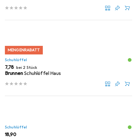
MENGENRABATT
Schuhlöffel
EUR
7,78
bei 2 Stück
Brunnen
Schuhlöffel Haus
Schuhlöffel
EUR
18,90