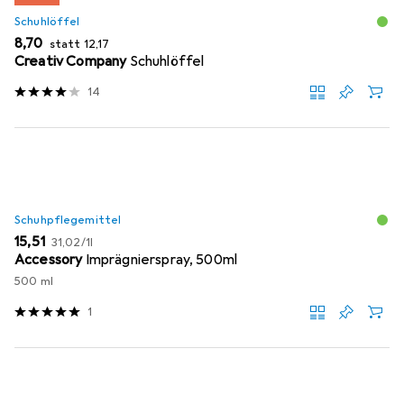
Schuhlöffel
EUR
EUR
8,70
statt
12,17
Creativ Company
Schuhlöffel
14
Schuhpflegemittel
EUR
EUR
15,51
31,02
/
1l
Accessory
Imprägnierspray, 500ml
500 ml
1